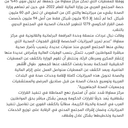
ووفقًا للمعطيات التي تمكن مركز مساواة من جمعها، لم تُحوَّل سوى 45% من
حصة المجتمع العربي من وزارة المالية للعام 2022، في حين لم تساهم وزارة
الصحة بشيء من ميزانيتها والتي كان من المفروض ان تصل الى 60 مليون
شيكل. كما لم تُنفذ إلا 10.5 مليون شيكل فقط من أصل 114 مليون خُصصت
ضمن القرار الحكومي 1279 لتطوير الخدمات الصحية في المجتمع البدوي
بالنقب.
وقالت نبال عردات، منسقة وحدة المرافعة البرلمانية والقانونية في مركز
مساواة: "عدم تمرير الميزانيات المخصصة لإغلاق الفجوات الصحية التي
يعاني منها المجتمع العربي منذ سنوات عديدة، يتسبب بأضرار صحية
مباشرة للمواطنين العرب، تتمثل بنسب الوفيات العالية وبأمراض عديدة منها
إنتشار السكري وسرطان الرئة، وننتظر أن تقوم الوزارة بالكشف عن المعطيات
الحقيقية للمحكمة بعدما رفضت الكشف عنها للجمهور طوال الأشهر
الماضية، وبعد الكشف عن المعطيات سنواصل العمل على إلزام المالية
والصحة تحويل هذه الميزانيات كاملة لإقامة وحدات صحة في البلدات
العربية وتوسيع خدمات الصحة من قبل صناديق المرضى والمستشفيات
وجمعيات الصحة الجماهيرية".
مركز مساواة شدد على أن استمرار نهج المماطلة في تنفيذ القرارات
بشفافية يُعد خرقًا لقرارات الحكومة ويمسّ بشكل مباشر بحق المواطنين
العرب في الصحة والحياة الكريمة، مطالبًا بالكشف الفوري عن تفاصيل تنفيذ
الميزانيات، وضمان إشراك المجتمع المدني في الرقابة على توزيع الخدمات
الصحية وتخطيطها بشكل عادل وشفاف.