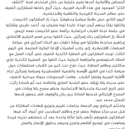
النسناس والألمانية أعدها نعيم خليلية من خلال استخدام لعبة “اكتشف
الكنز” الموجود في هذه الأحياء العربية، حيث أتيح خلالها للمشاركين التعرف
على معالم المدينة التاريخية والثقافية والاجتماعية.
اليوم الثاني حمل طابعًا سياسيًا وحقوقيًا، حيث زار المشاركون الكنيست،
والتقوا نوابًا بينهم أيمن عودة، عايدة توما سليمان، ود. أحمد طيبي، وشاركوا
في جلسة لجنة الشباب البرلمانية برئاسة عضو الكنيست نعمه لزيمي.
لاحقًا، زار المشاركون بنك إسرائيل، حيث التقوا بمدير قسم الترقيم الائتماني,
إبراهيم محاجنة وشاركوا في ورشة تناولت دور البنك المركزي في صياغة
السياسات الاقتصادية، إلى جانب أساسيات الإدارة المالية السليمة. في اليوم
الثالث، توجه المشاركون الى السفارة الكندية للتعرف على أليات العمل مع
السلك الدبلوماسي والمرافعة الدولية حيث التقوا مع السفيرة الكندية لزلي
سكانلين وطاقم السفارة، حيث طرح عدد كبير من الشباب استفسارات حول
سياسة كندا في الشرق الأوسط والقضية الفلسطينية وسياسة إسرائيل تجاه
الأقلية العربية وقضايا الشباب. وقامت المجموعات بجولة ميدانية للتعرف
على مدينة يافا بإرشاد عضو البلدية السابق والناشط عبد أبو شحادة ركّزت
على تاريخ المدينة وتحدياتها الاجتماعية. ونظم مسرح يافا ورشات في
المسرح الارتجالي قدمتها الفنانة ربى بلال والوقوف امام جمهور قدمها
الممثل محمد عيد.
واختُتم البرنامج يوم الجمعة بجلسات تقييم وتوزيع شهادات المشاركة من
قبل مدير مركز مساواة جعفر فرح وطاقم المرشدين، في أجواء أكد فيها
المشاركون شعورهم بأنهم باتوا عائلة واحدة، بعد أن جمعتهم تجربة فريدة
وساهمت في توسيع آفاقهم وتعزيز وعيهم بحقوق الإنسان والعمل
المجتمعي.