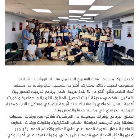
اختتم مركز مساواة، نهاية الاسبوع المنصرم، سلسلة الورشات الشبابية
الحقوقية لصيف 2025، بمشاركة أكثر من خمسين شابًا وشابة من مختلف
أنحاء البلاد، مثّلوا أكثر من 15 بلدة عربية، ضمن برنامج تدريبي تمحور بين
التمكين الشخصي، معرفة أليات تحصيل الحقوق الفردية والجماعية وتذويت
أهمية العمل الجماعي والمشترك امتد لأربعة أيام، في مساكن طلاب جمعية
التوجيه الدراسي في مدينة حيفا والقدس ويافا.
انطلق البرنامج بإشراف مجموعة من المرشدين، شاركوا في ورشات السنوات
السابقة وتم تدريبهم لمرافقة الشباب المشاركين. وتناولت ورشات التعارف
التفاعلية قضايا الهوية قدمها علي علي الصالح والإعلام قدمها بكر جبر
زعبي والذكاء الاصطناعي قدمها بلال زيداني، وجولة تعرف على أحياء وادي