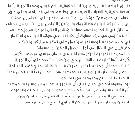
منسق البرامج الشبابية والورشات الحقوقية، آدم قيس، وصف التجربة بأنها
“فرصة حقيقية للشباب للتعرف على وطنهم، وعلى قضاياهم، وعلى طرق
الدفاع عن حقوقهم”، مؤكدًا أن الورشات لم تقتصر على التعلم بل هدفت
إلى بناء شبكة شبابية فاعلة وواعية, وتعزيز التواصل بين الشباب من مختلف
المناطق في البلاد، ومنحهم مساحة لإطلاق العنان لمبادراتهم وإبداعاتهم,
وأضاف: "نؤمن في مركز مساواة أن الاستثمار في هؤلاء الشباب هو استثمار
في حاضر مجتمعنا ومستقبله، ونعمل على تمكينهم ليكونوا شركاء
حقيقيين في النضال من أجل تحصيل الحقوق والمساواة".
أما المديرة التنفيذية لمركز مساواة، سهى سلمان موسى، فوصفت الأيام
الأربعة بأنها “مليئة بالطاقة، والإبداع، والإلهام”، مشددة على أن التجربة
أثبتت مجددًا أن مجتمعنا يزخر بقدرات شبابية هائلة تحتاج فقط المساحة
والدعم. وأكدت أن البرنامج لم يتوقف عند هذا الحد، بل بدأ المشاركون فعليًا
بالتخطيط لمشاريع مجتمعية في بلداتهم.
مركز مساواة أكد في ختام البيان أن استمرارية هذا المسار مسؤولية جماعية،
وأن الشباب سيواصلون العمل لأجل مجتمعهم، مزودين بالتجربة والمعرفة
والرغبة في التغيير. وأثنى على كافة أفراد الطاقم من موظفين ومن
ناشطين ومتطوعين الذين لم يكن البرنامج لينجح دون جهودهم.