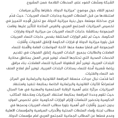
الشبكة وسلّطت الضوء على المحطات القادمة ضمن المشروع.
تمحور اللقاء حول موضوع: “ميزانية الدولة، خفاياها، وتأثير سياسات
استنفادها من قبل السلطات العربية وحاجات النساء العربيات”، حيث قدّم
فرح، مداخلة موسّعة حول بنية ميزانية الدولة، مع تحليل لأوجه التمييز في
تخصيص الميزانيات للمجتمع العربي، والفرص المتاحة للتأثير عليها. وقامت
المجموعة بمناقشة حاجات النساء العربيات من ميزانية الدولة وقرارات
الحكومة، حيث لم تقم الوزارات المختلفة بفحص حاجات النساء العربيات
قبل بلورة ميزانية الدولة او قرارات الحكومة لإغلاق الفجوات. وأشارت
المجموعة الى قضايا مهمة منها: اتاحة المواصلات العامة والأمنة للنساء
العاملات والطالبات بجميع البلدات العربية، إغلاق الفجوات في تقديم
الخدمات الصحية التي تحتاجها النساء، توفير فرص العمل بمناطق محاذية
للبلدات العربية، توفير أطر للطفولة المبكرة للنساء العاملات، بناء مرافق
رياضة شعبية أمنة للنساء بمحاذات البلدات العربيةـ توفير أطر لعلاج العنف
ضد النساء والفتيات.
كما قدّمت نبال عردات، منسقة المرافعة القانونية والبرلمانية في المركز،
استعراضًا للآليات القانونية والبرلمانية الخاصة بمتابعة تنفيذ واستنفاد
الميزانيات، مركّزة على أهمية الرقابة المجتمعية والمهنية في هذا المجال.
حيث تقوم وحدة المرافعة بمتابعة استنفاد الميزانيات وملاحقة المكاتب
الحكومية وتحضير التماسات لإلزام الوزارات الحكومية على تخصيص الموارد
بدون تمييز. وأشارت الى أهمية بلورة مطالب النساء العربيات ودمجها في
مطالب لجنة رؤساء السلطات المحلية والأحزاب السياسية والمؤسسات الاهلية
وعدم فصلها عن المطالب الجماعية للمجتمع العربي امام مؤسسات الدولة.