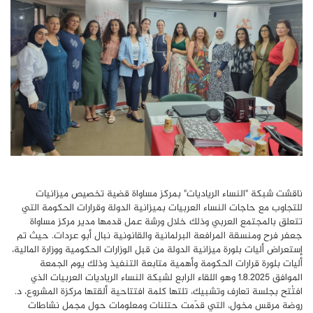
ناقشت شبكة "النساء الرياديات" بمركز مساواة قضية تخصيص ميزانيات
للتجاوب مع حاجات النساء العربيات بميزانية الدولة وقرارات الحكومة التي
تتعلق بالمجتمع العربي وذلك خلال ورشة عمل قدمها مدير مركز مساواة
جعفر فرح ومنسقة المرافعة البرلمانية والقانونية نبال أبو عردات. حيث تم
إستعراض أليات بلورة ميزانية الدولة من قبل الوزارات الحكومية ووزارة المالية،
أليات بلورة قرارات الحكومة وأهمية متابعة التنفيذ وذلك يوم الجمعة
الموافق 1.8.2025 وهو اللقاء الرابع لشبكة النساء الرياديات العربيات الذي
افتُتح بجلسة تعارف وتشبيك، تلتها كلمة افتتاحية ألقتها مركزة المشروع، د.
روضة مرقس مخول، التي قدّمت حتلنات ومعلومات حول مجمل نشاطات