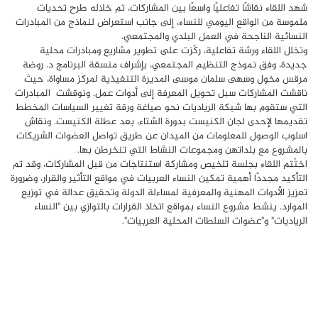
شهد اللقاء نقاشًا تفاعليًا واسعًا بين المشاركات، تم خلاله طرح تحديات
ملموسة من الواقع اليومي للنساء، إلى جانب استعراض لنماذج من المبادرات
النسائية الناجحة في العمل البلدي والمجتمعي.
وتخلل اللقاء ورشة تفاعلية، ركّزت على تطوير مشاريع ومبادرات محلية
جديدة، وفق نموذج التنظيم المجتمعي، بإشراف منسقة البرنامج د. روضة
مرقس مخول وسهى سلمان موسى المديرة التنفيذية لمركز مساواة، حيث
ناقشت المشاركات سبل تحويل المعرفة إلى أدوات عمل. ونوقشت المبادرات
التي ستقوم بها شبكة الرياديات نحو صياغة ورقة تغيير السياسات المخطط
تقديمها لإحدى لجان الكنيست بدورة الشتاء، بعد عطلة الكنيست. ونقاش
اسلوب الوصول للمعلومات من الميدان عن طريق تواصل العضوات الشريكات
بالمشروع مع بلداتهن ومجموعات النشاط التي تنخرطن بها.
اختُتم اللقاء بجلسة تلخيص ومشاركة استنتاجات من قبل المشاركات، وقد تم
التأكيد مجددًا أهمية تمكين النساء العربيات في مواقع التأثير والقرار، وضرورة
تعزيز الأدوات المهنية والمعرفية لمساءلة الدولة وتحقيق عدالة في توزيع
الموارد. ينشط مشروع النساء بمواقع اتخاذ القرارات بالتوازي بين "النساء
الرياديات" و"عضوات السلطات المحلية العربيات".