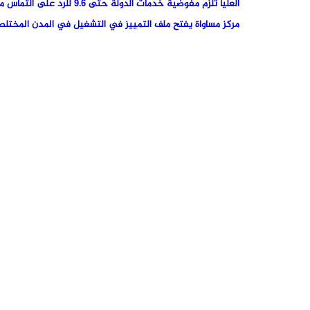
العليا تُلزم مفوضية خدمات الدولة حتى 9.6 للرد على التماس مركز مساواة بشأن التمييز ضد العرب
مركز مساواة يفتح ملف التمييز في التشغيل في المدن المختلط