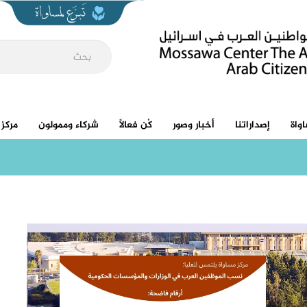
واة
إصداراتنا
أخبار وصور
كُن فعالاً
شركاء وممولون
مركز 