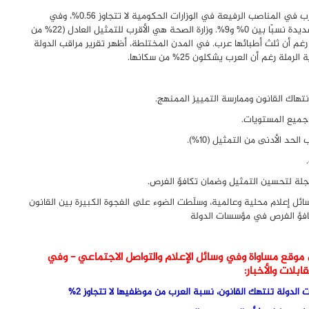
في نيسان 2025، كشف مركز مساواة معطيات صادمة: نسبة العرب في المناصب الرفيعة في الوزارات الحكومية لا تتجاوز 0.56%، وفي
مفوضية خدمات الدولة 2% فقط، بينما تسجل وزارات وهيئات عديدة نسبًا بين 0% و9%. وزارة الصحة هي الأقرب للتمثيل العادل (22% من
 الموظفين)، لكن العرب في مناصبها العليا لا يتعدون 3% رغم أن ثلث أطبائها عرب. في المدن المختلطة، أظهر تقرير مراقب الدولة
هاك القانون وممارسة التمييز الممنهج.
د الأدنى من التمثيل (10%).
جلة لتحسين التمثيل وضمان تكافؤ الفرص.
وسائل إعلام محلية وعالمية، وسلّطت الضوء على الفجوة الكبيرة بين القانون
كافؤ الفرص في مؤسسات الدولة
موقع مساواة وفي وسائل الإعلام والتواصل الاجتماعي - وفي
لات والأخبار:
الدولة تنتهك القانون، نسبة العرب من موظفيها لا تتجاوز 2%