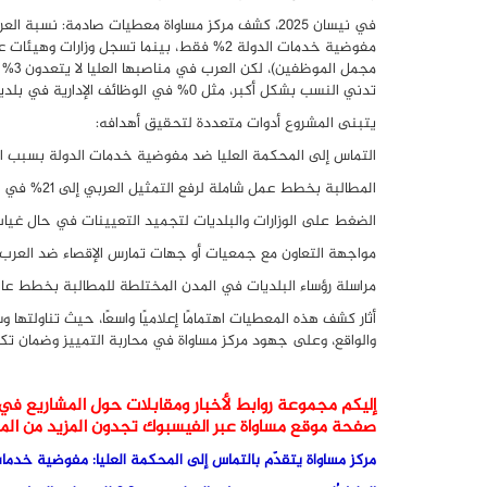
مجمل
تدني النسب بشكل أكبر، مثل 0% في الوظائف الإدارية في بلدية الرملة رغم أن العرب يشكلون 25% من سكانها.
يتبنى المشروع أدوات متعددة لتحقيق أهدافه:
التماس إلى المحكمة العليا ضد مفوضية خدمات الدولة بسبب انت
المطالبة بخطط عمل شاملة لرفع التمثيل العربي إلى 21% في جميع المستويات.
الضغط على الوزارات والبلديات لتجميد التعيينات في حال غياب الح
مواجهة التعاون مع جمعيات أو جهات تمارس الإقصاء ضد العرب.
مراسلة رؤساء البلديات في المدن المختلطة للمطالبة بخطط عا
أثار كشف هذه المعطيات اهتمامًا إعلاميًا واسعًا، حيث تناولتها 
والواقع، وعلى جهود مركز مساواة في محاربة التمييز وضمان ت
إليكم مجموعة روابط لأخبار ومقابلات حول المشاريع في 
صفحة موقع مساواة عبر الفيسبوك تجدون المزيد من المقاب
مركز مساواة يتقدّم بالتماس إلى المحكمة العليا: مفوضية خدمات 