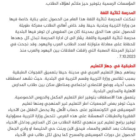
المؤسسات الرسمية بتوفير حيز ملائم لهؤلاء الطلاب.
المدرسة ثنائية اللغة
تمكنت المدرسة ثنائية اللغة هذا العام من الحصول على بناية خاصة فيها
من وزارة التربية وبلدية حيفا. وقد خاض أهالي الطلاب معركة طويلة
للحصول على هذا الحق بمدينة كان من المفروض ان توفر فيها البلدية
مدرسة ثنائية القومية واللغة. يشار الى ان ادارة المدرسة تبذل كل جهدها
للحفاظ على معادلة متوازنة لعدد الطلاب العرب واليهود. وقد نجحت في
اجتياز المرحلة الصعبة التي رافقت العلاقات بين اليهود والعرب منذ
7.10.2023 .
الطبقية في جهاز التعليم
يساهم جهاز التعليم العربي في مدينة حيفا بتعميق الفجوات الطبقية
بسبب تقاعس وزارة التربية وقسم التربية في البلدية. حيث نشهد اصطفاف
حسب أحياء، ووضع اقتصادي اجتماعي ومناطق سكن بين طلاب المدارس
الاهلية والمدارس البلدية.
يتعمق هذا الاصطفاف بتوفير اطر التعليم المكمل والدروس الخصوصية.
حيث توفر بعض الجمعيات اطر التعليم غير المنهجي ومنها تعليم
الموسيقى في الكونسفتور على حساب الأهل. ولا يحصل الطفل من الاحياء
الفقيرة والطبقات المهمشة على هذه الفرص. تتحمل وزارة التربية مسؤولية
توفير برامج تعليم غير منهجي لكافة الطلاب من كل المدارس وداخل الاحياء
وبساعات بعد الظهر والمساء. فيحق لابن وبنت حي الحليصة او وادي الجمال
الحصول عل دورات الموسيقى والمسرح كما يحق لكل طالب في الأحياء