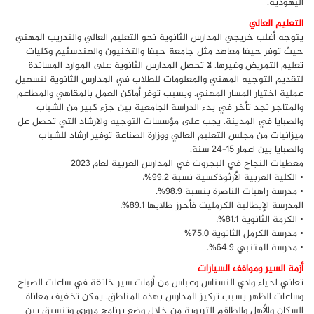
اليهودية.
التعليم العالي
يتوجه أغلب خريجي المدارس الثانوية نحو التعليم العالي والتدريب المهني
حيث توفر حيفا معاهد مثل جامعة حيفا والتخنيون والهندسئيم وكليات
تعليم التمريض وغيرها. لا تحصل المدارس الثانوية على الموارد المساندة
لتقديم التوجيه المهني والمعلومات للطلاب في المدارس الثانوية لتسهيل
عملية اختيار المسار المهني. وبسبب توفر أماكن العمل بالمقاهي والمطاعم
والمتاجر نجد تأخر في بدء الدراسة الجامعية بين جزء كبير من الشباب
والصبايا في المدينة. يجب على مؤسسات التوجيه والارشاد التي تحصل عل
ميزانيات من مجلس التعليم العالي ووزارة الصناعة توفير ارشاد للشباب
والصبايا بين اعمار 15-24 سنة.
معطيات النجاح في البجروت في المدارس العربية لعام 2023
• الكلية العربية الأرثوذكسية نسبة 99.2%،
• مدرسة راهبات الناصرة بنسبة 98.9%.
المدرسة الإيطالية الكرمليت فأحرز طلابها 89.1%،
• الكرمة الثانوية 81.1%،
• مدرسة الكرمل الثانوية 75.0%
• مدرسة المتنبي 64.9%.
أزمة السير ومواقف السيارات
تعاني احياء وادي النسناس وعباس من أزمات سير خانقة في ساعات الصباح
وساعات الظهر بسبب تركيز المدارس بهذه المناطق. يمكن تخفيف معاناة
السكان والأهل والطاقم التربوية من خلال وضع برنامج مروري وتنسيق بين