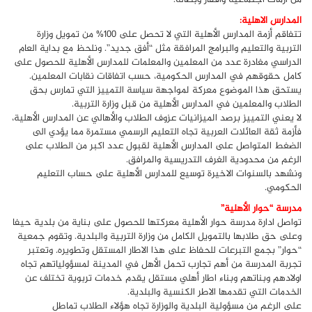
المدارس الاهلية:
تتفاقم أزمة المدارس الأهلية التي لا تحصل على 100% من تمويل وزارة
التربية والتعليم والبرامج المرافقة مثل “أفق جديد”. ونلحظ مع بداية العام
الدراسي مغادرة عدد من المعلمين والمعلمات للمدارس الأهلية للحصول على
كامل حقوقهم في المدارس الحكومية، حسب اتفاقات نقابات المعلمين.
يستحق هذا الموضوع معركة لمواجهة سياسة التمييز التي تمارس بحق
الطلاب والمعلمين في المدارس الأهلية من قبل وزارة التربية.
لا يعني التمييز برصد الميزانيات عزوف الطلاب والأهالي عن المدارس الأهلية،
فأزمة ثقة العائلات العربية تجاه التعليم الرسمي مستمرة مما يؤدي الى
الضغط المتواصل على المدارس الأهلية لقبول عدد اكبر من الطلاب على
الرغم من محدودية الغرف التدريسية والمرافق.
ونشهد بالسنوات الاخيرة توسيع للمدارس الأهلية على حساب التعليم
الحكومي.
مدرسة “حوار الأهلية”
تواصل ادارة مدرسة حوار الأهلية معركتها للحصول على بناية من بلدية حيفا
وعلى حق طلابها بالتمويل الكامل من وزارة التربية والبلدية. وتقوم جمعية
“حوار” بجمع التبرعات للحفاظ على هذا الاطار المستقل وتطويره. وتعتبر
تجربة المدرسة من أهم تجارب تحمل الأهل في المدينة لمسؤولياتهم تجاه
اولادهم وبناتهم وبناء اطار أهلي مستقل يقدم خدمات تربوية تختلف عن
الخدمات التي تقدمها الاطر الكنسية والبلدية.
على الرغم من مسؤولية البلدية والوزارة تجاه هؤلاء الطلاب تماطل