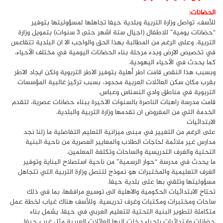
الحضانات:
للأسف، تواصل وزارة التربية وبلدية حيفا تجاهلها لمسؤوليتها بتوفير
“حضانات يومية” للاطفال (اجيال ستة اشهر حتى 3 سنوات) بتمويل وزارة
التربية. وعلى الرغم من المطالبة بهذا الحق والواجب الا ان البلدية تتقاعس
في تخصيص الارض وبدء مرحلة بناء الحضانات اليومية في مختلف الآحياء،
كما يحدث في الآحياء اليهودية.
وبسبب هذا النقص قامت اطر أهلية بتوفير الاطر التربوية ولكن ايجاد الاطر
بقرب مكان سكن العائلات العربية محدود، بسبب تركيز غالبية المؤسسات
التربوية في مناطق وادي النسناس وعباس.
قامت مدرسة راهبات الناصرة بالسنوات الاخيرة ببناء حضانات عصرية، لتقدم
الخدمة التي من المفروض ان تقدمها وزارة التربية والبلدية.
الابتدائيات
على الرغم من التغيير في مبنى ميزانية التعليم التفاضلية ما زلنا نجد
مدارس غير ملائمة لحاجات الطلاب والمعايير العصرية من ناحية البنية
التحتية والغرف التدريسية والساحات وتكلفة المعلمين.
ما يحدث في مدرسة “حوار الرسمية” من ناحية استصلاح البناية وتوفير
الغرف التعليمية والمختبرات هو نموذج لتنصل وزارة التربية التي تتجاهل
مسؤوليتها وتلقي بها على بلدية حيفا.
تحتاح الابتدائيات الحكومية والاهلية الى توسيع مرافقها، بما في ذلك
ساحات ومختبرات ومكتبات وغرف تدريسية. وللأسف هناك غياب لخطة عمل
متكاملة لتطوير البنية التحتية للتعليم العربي في حيفا، يشمل بناء
حضانات وابتدائيات باحياء دخلت اليها العائلات العربية مثل غرب حيفا.