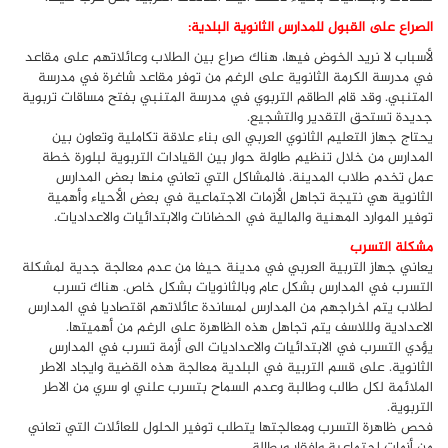
الصراع على القبول للمدارس الثانوية البلدية:
لأسباب لا نريد الخوض فيها، هناك صراع بين الطلاب وعائلاتهم على مقاعد
في مدرسة الكرمة الثانوية على الرغم من توفر مقاعد شاغرة في مدرسة
المتنبي. وقد قام الطاقم التربوي في مدرسة المتنبي بفتح مساقات تربوية
جديدة تستحق التقدير والتشجيع.
يحتاج جهاز التعليم الثانوي العربي الى بناء علاقة تكاملية وتعاون بين
المدارس من خلال تنظيم طاولة حوار بين القيادات التربوية لبلورة خطة
عمل تخدم طلاب المدينة. فالمشاكل التي تعاني منها بعض المدارس
الثانوية هي نتيجة تجاهل الأزمات الاجتماعية في بعض الأحياء وأهمية
توفير الموارد المهنية والمالية في الحضانات والابتدائيات والاعداديات.
مشكلة التسرب
يعاني جهاز التربية العربي في مدينة حيفا من عدم معالجة جدية لمشكلة
التسرب في المدارس بشكل عام وبالثانويات بشكل خاص. هناك تسرب
لطلاب يتم اخراجهم من المدارس لمساندة عائلاتهم اقتصاديا في المدارس
الاعدادية ولللاسف يتم تجاهل هذه الظاهرة على الرغم من أهميتها.
يؤدي التسرب في الابتدائيات والاعداديات الى أزمة تسرب في المدارس
الثانوية. على قسم التربية في البلدية معالجة هذه القضية وايجاد الاطر
الملائمة لكل طالب وطالبة وعدم السماح بتسرب علني او سري من الاطر
التربوية.
فحص ظاهرة التسرب ومعالجتها يتطلب توفير الحلول للعائلات التي تعاني
من أزمات اجتماعية وافقار وبطالة.