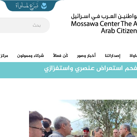
واة
إصداراتنا
أخبار وصور
كُن فعالاً
شركاء وممولون
مركز 
 الفحم استعراض عنصري واستفزازي