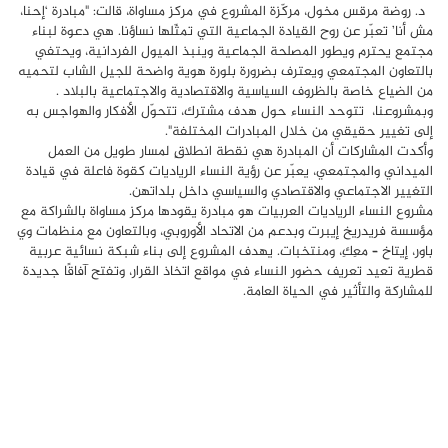
د. روضة مرقس مخول، مركّزة المشروع في مركز مساواة، قالت: "مبادرة ‘إحنا،
مش أنا’ تعبّر عن روح القيادة الجماعية التي تمثّلها نساؤنا. هي دعوة لبناء
مجتمع يحترم ويطور المصلحة الجماعية وينبذ الميول الفردانية، ويحتفي
بالتعاون المجتمعي ويعترف بضرورة بلورة هوية واضحة للجيل الشاب لتحميه
من الضياع خاصة بالظروف السياسية والاقتصادية والاجتماعية بالبلاد .
وبمشروعنا، تتوحد النساء حول هدف مشترك، تتحوّل الأفكار والهواجس به
إلى تغيير حقيقي من خلال المبادرات المختلفة".
وأكدت المشارِكات أن المبادرة هي نقطة انطلاقٍ لمسار طويل من العمل
الميداني والمجتمعي، يعبّر عن رؤية النساء الرياديات كقوة فاعلة في قيادة
التغيير الاجتماعي والاقتصادي والسياسي داخل بلداتهن.
مشروع النساء الرياديات العربيات هو مبادرة يقودها مركز مساواة بالشراكة مع
مؤسسة فريدريخ إيبرت وبدعم من الاتحاد الأوروبي، وبالتعاون مع منظمات وي
باور، إيتاخ – معِكِ، ومنتخبات. يهدف المشروع إلى بناء شبكة نسائية عربية
قطرية تعيد تعريف حضور النساء في مواقع اتخاذ القرار، وتفتح آفاقًا جديدة
للمشاركة والتأثير في الحياة العامة.