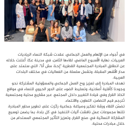
في أجواء من الإلهام والعمل الجماعي، عقدت شبكة النساء الرياديات
العربيات، نهاية الأسبوع الماضي، لقاءها الثامن، في مدينة عكا، أعلنت خلاله
عن انطلاق المبادرة المجتمعية القطرية "إحنا، مش أنا"، التي ستمتد على
مدار الأشهر المقبلة، وتشمل سلسلة من الفعاليات في مختلف البلدات
العربية.
تهدف المبادرة إلى تعزيز روح العمل الجماعي والمسؤولية المشتركة نحو
وجودنا كأقلية أصلانية، وتسليط الضوء على الدور الحيوي للنساء في مواقع
اتخاذ القرار وفي قيادة التغيير داخل المجتمع، عبر مشاريع محلية ومجتمعية
تُترجم قيم التضامن، التعاون، والانتماء.
تضمّن اللقاء ورشة تفكير وصياغة جماعية ركّزت على تطوير محاور المبادرة،
تلتها مجموعات عمل ناقشت آليات التنفيذ في كل بلدة، بما يضمن توسيع
المشاركة النسائية في صنع القرار، وتعزيز التأثير المجتمعي المستدام من
خلال مبادرات محلية.