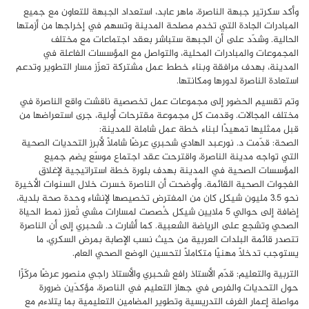
وأكد سكرتير جبهة الناصرة، ماهر عابد، استعداد الجبهة للتعاون مع جميع
المبادرات الجادة التي تخدم مصلحة المدينة وتسهم في إخراجها من أزمتها
الحالية. وشدّد على أن الجبهة ستباشر بعقد اجتماعات مع مختلف
المجموعات والمبادرات المحلية، والتواصل مع المؤسسات الفاعلة في
المدينة، بهدف مرافقة وبناء خطط عمل مشتركة تعزّز مسار التطوير وتدعم
استعادة الناصرة لدورها ومكانتها.
وتم تقسيم الحضور إلى مجموعات عمل تخصصية ناقشت واقع الناصرة في
مختلف المجالات. وقدمت كل مجموعة مقترحات أولية، جرى استعراضها من
قبل ممثليها تمهيدًا لبناء خطة عمل شاملة للمدينة:
الصحة: قدّمت د. نورعبد الهادي شحبري عرضًا شاملًا لأبرز التحديات الصحية
التي تواجه مدينة الناصرة، واقترحت عقد اجتماع موسّع يضم جميع
المؤسسات الصحية في المدينة بهدف بلورة خطة استراتيجية لإغلاق
الفجوات الصحية القائمة. وأوضحت أن الناصرة خسرت خلال السنوات الأخيرة
نحو 3.5 مليون شيكل كان من المفترض تخصيصها لإنشاء وحدة صحة بلدية،
إضافة إلى حوالي 5 ملايين شيكل خُصصت لمسارات مشي تُعزز نمط الحياة
الصحي وتشجع على الرياضة الشعبية. كما أشارت د. شحبري إلى أن الناصرة
تتصدر قائمة البلدات العربية من حيث نسب الإصابة بمرض السكري، ما
يستوجب تدخلًا مهنيًا متكاملًا لتحسين الوضع الصحي العام.
التربية والتعليم: قدّم الأستاذ رافع شحبري والأستاذ راجي منصور عرضًا مركّزًا
حول التحديات والفرص في جهاز التعليم في الناصرة، مؤكدَين ضرورة
مواصلة إعمار الغرف التدريسية وتطوير المضامين التعليمية بما يتلاءم مع