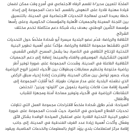
الملحّة لتعيين مدير/ة لقسم الرفاه الاجتماعي في أسرع وقت ممكن لضمان
قيادة مهنية قادرة على النهوض بالقسم. كما دعت المجموعة إلى إعداد
خطة بعيدة المدى لمعالجة التحديات الاجتماعية في المدينة، بالتنسيق
بين اللجنة المعينة والجمعيات الأهلية والمؤسسات الحكومية، وعلى رأسها
مؤسسة التأمين الوطني، بهدف بناء شبكة دعم متكاملة تخدم مختلف
الشرائح.
الثقافة والرياضة: قدّم عضو البلدية ميسرة أبو شحادة ملخّصًا حول التحديات
التي ناقشتها مجموعة الثقافة والرياضة، مؤكدًا على أهمية تطوير البنية
التحتية للإنتاج الثقافي في الناصرة، بما يشمل المسرح، الرقص الشعبي،
الفنون التشكيلية، الموسيقى والغناء والسينما، إضافة إلى دعم الجمعيات
الثقافية الفاعلة في المدينة. وشددت المجموعة على ضرورة توفير أطر
رياضية متنوعة وتنظيم مسابقات وبطولات بين الأحياء لتعزيز الروح الرياضية
وبناء جسور تواصل بين سكان المدينة، واقترحت إعادة إحياء سباق الركض
الذي نظمته البلدية على مدار سنوات طويلة. كما أشارت المجموعة إلى
أهمية إقامة ست قاعات رياضية بتمويل من "التوتو- وينير"، لتحتضن
النشاطات الرياضية في الأحياء وتوفير مساحة آمنة ومجهزة للشباب
والأطفال.
السياحة: قدّم طارق شحادة ملخصًا لاقتراحات مجموعة العمل التي تناولت
تحديات القطاع السياحي في الناصرة، حيث شددت المجموعة على ضرورة
تطوير البنية التحتية القادرة على استقبال السياحة الوافدة بشكل لائق
وفعّال. وأكدت أهمية زيادة عدد الغرف الفندقية في المدينة، إلى جانب
إقامة مركز استعلامات بلدي يزوّد الزوار بالمعلومات والخدمات المناسبة، ويقود