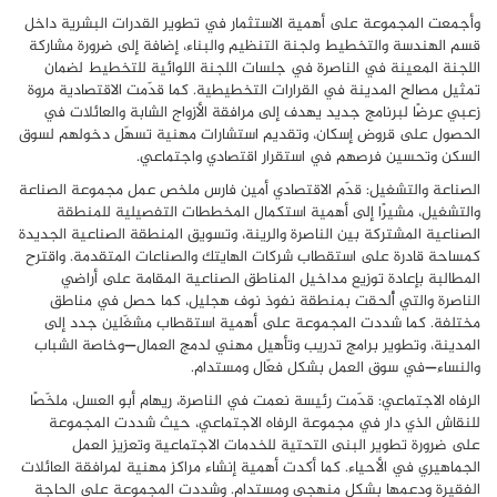
وأجمعت المجموعة على أهمية الاستثمار في تطوير القدرات البشرية داخل
قسم الهندسة والتخطيط ولجنة التنظيم والبناء، إضافة إلى ضرورة مشاركة
اللجنة المعينة في الناصرة في جلسات اللجنة اللوائية للتخطيط لضمان
تمثيل مصالح المدينة في القرارات التخطيطية. كما قدّمت الاقتصادية مروة
زعبي عرضًا لبرنامج جديد يهدف إلى مرافقة الأزواج الشابة والعائلات في
الحصول على قروض إسكان، وتقديم استشارات مهنية تسهّل دخولهم لسوق
السكن وتحسين فرصهم في استقرار اقتصادي واجتماعي.
الصناعة والتشغيل: قدّم الاقتصادي أمين فارس ملخص عمل مجموعة الصناعة
والتشغيل، مشيرًا إلى أهمية استكمال المخططات التفصيلية للمنطقة
الصناعية المشتركة بين الناصرة والرينة، وتسويق المنطقة الصناعية الجديدة
كمساحة قادرة على استقطاب شركات الهايتك والصناعات المتقدمة. واقترح
المطالبة بإعادة توزيع مداخيل المناطق الصناعية المقامة على أراضي
الناصرة والتي أُلحقت بمنطقة نفوذ نوف هجليل، كما حصل في مناطق
مختلفة. كما شددت المجموعة على أهمية استقطاب مشغّلين جدد إلى
المدينة، وتطوير برامج تدريب وتأهيل مهني لدمج العمال—وخاصة الشباب
والنساء—في سوق العمل بشكل فعّال ومستدام.
الرفاه الاجتماعي: قدّمت رئيسة نعمت في الناصرة، ريهام أبو العسل، ملخّصًا
للنقاش الذي دار في مجموعة الرفاه الاجتماعي، حيث شددت المجموعة
على ضرورة تطوير البنى التحتية للخدمات الاجتماعية وتعزيز العمل
الجماهيري في الأحياء. كما أكدت أهمية إنشاء مراكز مهنية لمرافقة العائلات
الفقيرة ودعمها بشكل منهجي ومستدام. وشددت المجموعة على الحاجة