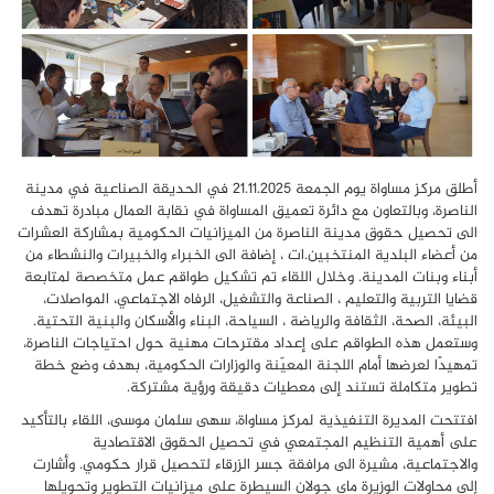
أطلق مركز مساواة يوم الجمعة 21.11.2025 في الحديقة الصناعية في مدينة
الناصرة، وبالتعاون مع دائرة تعميق المساواة في نقابة العمال مبادرة تهدف
الى تحصيل حقوق مدينة الناصرة من الميزانيات الحكومية بمشاركة العشرات
من أعضاء البلدية المنتخبين.ات ، إضافة الى الخبراء والخبيرات والنشطاء من
أبناء وبنات المدينة. وخلال اللقاء تم تشكيل طواقم عمل متخصصة لمتابعة
قضايا التربية والتعليم ، الصناعة والتشغيل، الرفاه الاجتماعي، المواصلات،
البيئة، الصحة، الثقافة والرياضة ، السياحة، البناء والأسكان والبنية التحتية.
وستعمل هذه الطواقم على إعداد مقترحات مهنية حول احتياجات الناصرة،
تمهيدًا لعرضها أمام اللجنة المعيّنة والوزارات الحكومية، بهدف وضع خطة
تطوير متكاملة تستند إلى معطيات دقيقة ورؤية مشتركة.
افتتحت المديرة التنفيذية لمركز مساواة، سهى سلمان موسى، اللقاء بالتأكيد
على أهمية التنظيم المجتمعي في تحصيل الحقوق الاقتصادية
والاجتماعية، مشيرة الى مرافقة جسر الزرقاء لتحصيل قرار حكومي. وأشارت
إلى محاولات الوزيرة ماي جولان السيطرة على ميزانيات التطوير وتحويلها