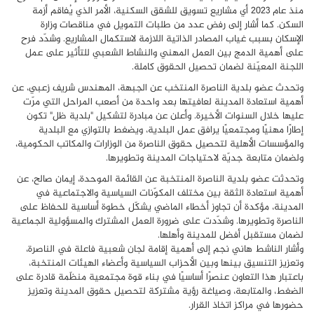
منذ عام 2023 أي مشاريع تسويق للشقق السكنية، الأمر الذي يُفاقم أزمة
السكن. كما أشار إلى رفض عدد من طلبات التمويل في مناقصات وزارة
الإسكان بسبب غياب المصادر الذاتية اللازمة لاستكمال المشاريع. وشدّد فرح
على أهمية الدمج بين العمل المهني والنشاط الشعبي للتأثير على عمل
اللجنة المعيّنة لضمان تحصيل الحقوق كاملة.
وتحدث عضو بلدية الناصرة المنتخب عن الجبهة، المهندس شريف زعبي، عن
أهمية استعادة المدينة لعافيتها بعد واحدة من أصعب المراحل التي مرّت
عليها خلال السنوات الأخيرة. وأعلن عن مبادرة لتشكيل "بلدية ظل" تكون
إطارًا مهنيًا ومجتمعيًا يرافق عمل البلدية، ويضغط بالتوازي مع البلدية
والمؤسسات الأهلية لتحصيل حقوق الناصرة من الوزارات والمكاتب الحكومية،
ولضمان متابعة جديّة لاحتياجات المدينة وتطويرها.
وتحدثت عضو بلدية الناصرة المنتخبة عن القائمة الموحدة، إيمان صالح، عن
أهمية استعادة الثقة بين مختلف المكوّنات السياسية والاجتماعية في
المدينة، مؤكدة أن تجاوز أخطاء الماضي يشكّل خطوة أساسية للحفاظ على
الناصرة وتطويرها. وشدّدت على ضرورة العمل المشترك والمسؤولية الجماعية
لضمان مستقبل أفضل للمدينة وأهلها.
وأشار الناشط هاني نجم إلى أهمية إقامة لجان شعبية فاعلة في الناصرة،
وتعزيز التنسيق بينها وبين الأحزاب السياسية وأعضاء الهيئات المنتخبة،
باعتبار هذا التعاون عنصرًا أساسيًا في بناء قوة مجتمعية منظّمة قادرة على
الضغط، والمتابعة، وصياغة رؤية مشتركة لتحصيل حقوق المدينة وتعزيز
حضورها في مراكز اتخاذ القرار.