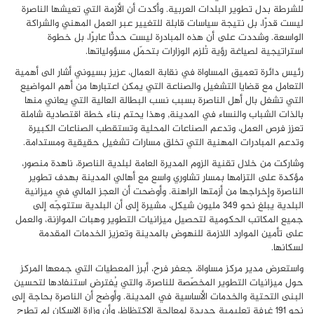
للشرطة بدل تطوير البلدات العربية. وأكدت أن الأزمة التي تعيشها الناصرة
ليست قدرًا، بل نتيجة سياسات قابلة للتغيير عبر العمل المهني والشراكة
الواسعة. وشددت على أن هذه المبادرة ليست حدثًا عابرًا، بل خطوة
استراتيجية لصياغة رؤية تُلزم الوزارات بتحمّل مسؤولياتها.
رئيس دائرة تعميق المساواة في نقابة العمال، عزيز بسيوني أشار الى أهمية
التعامل مع قضايا التشغيل والصناعة التي يمكن اعتبارها من أهم المواضيع
التي تشغل بال أهل الناصرة بسبب نسب البطالة العالية التي يعاني منها
بالذات الشباب والنساء في المدينة, وهذا يحتم بناء خطة اقتصادية شاملة
تعزز فرص العمل، وتدعم الصناعات المحلية وتستقطب الصناعات الكبيرة
وتدعم المبادرات المهنية التي تخلق مسارات تشغيل حقيقية ومستدامة.
وشاركت من خلال تقنية الزوم المديرة العامة لبلدية الناصرة، ناهدة منصور،
مؤكدة على التزامها بمسار تشاوري واسع مع أهالي المدينة بهدف تطوير
الناصرة وإخراجها من أزمتها الراهنة. وأوضحت أن العجز المالي في ميزانية
البلدية يبلغ نحو 349 مليون شيكل، مشيرة إلى أن البلدية ستتوجّه إلى
جميع المكاتب الحكومية لتحصيل ميزانيات التطوير وهبات الموازنة، والعمل
على تأمين الموارد اللازمة للنهوض بالمدينة وتعزيز الخدمات المقدمة
لسكانها.
واستعرض مدير مركز مساواة، جعفر فرح، أبرز المعطيات التي جمعها المركز
حول ميزانيات التطوير المخصّصة للناصرة، والتي يُفترض استنفادها لتحسين
البنى التحتية والخدمات الأساسية في المدينة. وأوضح أن الناصرة بحاجة إلى
نحو 191 غرفة تعليمية جديدة لمعالجة الاكتظاظ، وأن وزارة الإسكان لم تطرح