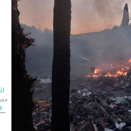
اش
ادخل 