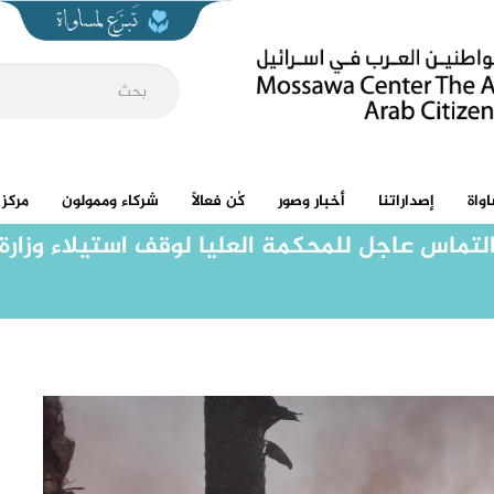
واة
إصداراتنا
أخبار وصور
كُن فعالاً
شركاء وممولون
مركز 
 التماس عاجل للمحكمة العليا لوقف استيلاء وزارة