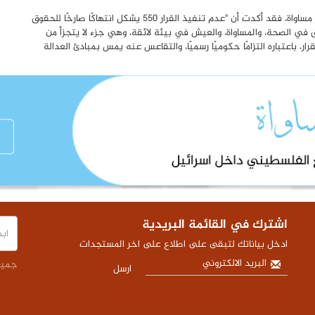
أما نبال عردات، منسقة المرافعة البرلمانية والحقوقية في مركز مساواة، فقد أكدت أن "عدم تنفيذ القرار 550 يشكل انتهاكًا صارخًا للحقوق
 في الصحة، والمساواة، والعيش في بيئة لائقة، وهي جزء لا يتجزأ من
ر، باعتباره التزامًا حكوميًا رسميًا، والتقاعس عنه يمس بمبادئ العدالة
اشترك في القائمة البريدية
ادخل بياناتك لتبقى على اطلاع على اخر المستجدات
جميع 
ارسل