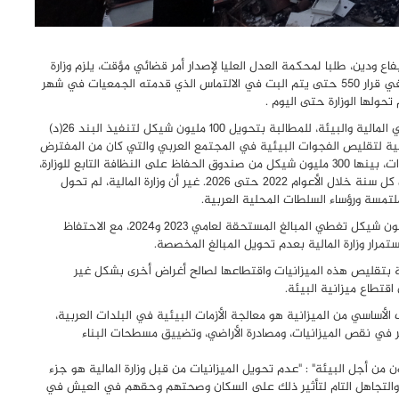
 ودين، طلبا لمحكمة العدل العليا لإصدار أمر قضائي مؤقت، يلزم وزارة
المالية بحجز مبلغ 100 مليون شيكل من ميزانية الخطة البيئية في قرار 550 حتى يتم البت في الالتماس الذي قدمته الجمعيات في شهر
 تحولها الوزارة حتى اليوم .
يذكر ان الجمعيات قد قدمت التماسها منذ تموز الاخير ضد وزارتي المالية والبيئة، للمطالبة بتحويل 100 مليون شيكل لتنفيذ البند 26(د)
 الاقتصادية الخماسية لتقليص الفجوات البيئية في المجتمع العربي والتي كان من المفترض
أن تستثمر وزارة البيئة مبلغ 550 مليون شيكل خلال خمس سنوات، بينها 300 مليون شيكل من صندوق الحفاظ على النظافة التابع للوزارة،
و250 مليون شيكل أخرى تُحوَّل من وزارة المالية بقيمة 50 مليون كل سنة خلال الأعوام 2022 حتى 2026. غير أن وزارة المالية، لم تحول
وعليه فقد طالبت الجمعيات في التماسها بتحويل مبلغ 100 مليون شيكل تغطي المبالغ المستحقة لعامي 2023 و2024، مع الاحتفاظ
ة بتقليص هذه الميزانيات واقتطاعها لصالح أغراض أخرى بشكل غير
اقتطاع ميزانية البيئة.
الأساسي من الميزانية هو معالجة الأزمات البيئية في البلدات العربية،
 من تمييز ممنهج وإفقار مستمر منذ عام 1948، يظهر في نقص الميزانيات، ومصادرة الأراضي، وتضييق مسطحات البناء
 أجل البيئة" : "عدم تحويل الميزانيات من قبل وزارة المالية هو جزء
والتجاهل التام لتأثير ذلك على السكان وصحتهم وحقهم في العيش في