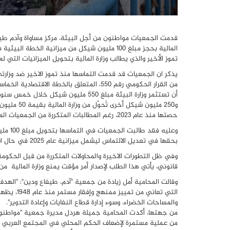
قدمت الجمعيات مواطنون من أجل البيئة، مركز مساواة وآدم طيفاع
تموز الأخير والذي يطالب وزارة المالية بتحويل الميزانيات التي لم
من القرار الحكومي رقم 550، المتعلق بالخطة
حصتها منذ عام 2023، رغم المطالبات المتكررة من الجمعيات الملتمسة ورؤساء السلطات المحلية العربية.
بحقها في تعديل الالتماس ليشمل ميزانية عام 2025 في حال استمرار وزارة المالية بعدم تحويل المبالغ المخصصة.
وفي ظل التطورات الاخيرة والمحاولات المتكررة من قبل الحكوم
قانوني، يأتي هذا الطلب لإصدار أمر مؤقت يمنع وزارة المالية من 
وقالت المحامية أمل زيادة من جمعية "آدم، طيفاع ودين": "الهدف 
التي تعاني
والمساحات الخضراء، وسوء إدارة قطاع النفايات وإعادة التدوير".
من جهتها، أكدت المحامية جميلة هردل مديرة جمعية "مواطنون من
من عملية مستمرة لإضعاف الحكم المحلي في المجتمع العربي 