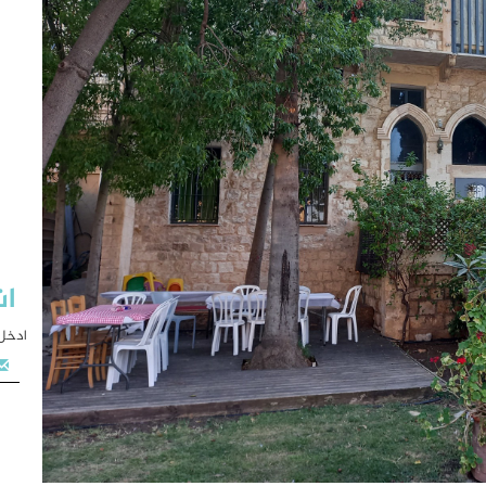
اش
ادخل 