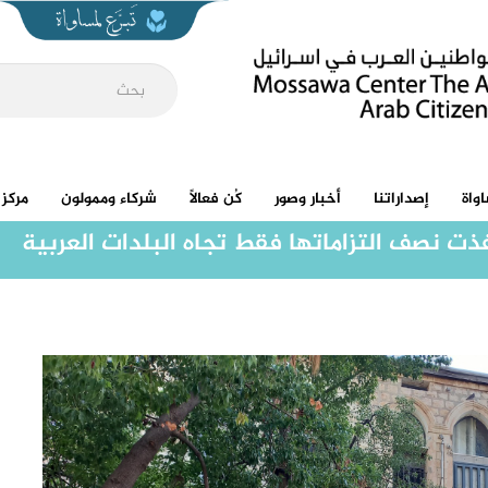
واة
إصداراتنا
أخبار وصور
كُن فعالاً
شركاء وممولون
مركز 
فذت نصف التزاماتها فقط تجاه البلدات العربية