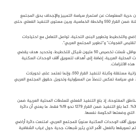
 حرية المعلومات عن استمرار سياسة التمييز والإجحاف بحق المجتمع
العربي، من خلال الفجوات الكبيرة بين الالتزامات الحكومية المعلنة ضمن القرار 550 والخطة الخماسية، وبين مستوى التنفيذ الفعلي حتى
لأراضي والتخطيط وتطوير البنى التحتية، تواصل التعامل مع احتياجات
“تقليص الفجوات” و”تطوير المجتمع العربي”.
ففي الوقت الذي أقرت فيه الحكومة ميزانيات بمئات ملايين الشواقل، شملت تخصيص 50 مليون شيكل للتخطيط، وتحديد هدف يقضي
لطات المحلية العربية، إضافة إلى أهداف لتسويق آلاف الوحدات السكنية
ذه الالتزامات.
ويكشف الرد الرسمي كذلك أن دائرة أراضي إسرائيل لا تخصص ميزانية مستقلة وثابتة لتنفيذ القرار 550، وإنما تعتمد على تحويلات
ي”، في سياسة تعكس تنصلًا من المسؤولية وتحويل حقوق المجتمع العربي
اطق المفتوحة، إذ بلغ التنفيذ الفعلي للسلطات المحلية العربية ضمن
القرار 550 نحو 16% فقط، رغم أن الهدف الحكومي المعلن كان 30%. كما بلغ التنفيذ ضمن القرار 1279 نحو 19% فقط، ما يعني أن دائرة
التي وضعتها الحكومة نفسها.
ق آلاف الوحدات السكنية سنويًا للمجتمع العربي، امتنعت دائرة أراضي
 تسويقها بالفعل، الأمر الذي يثير شبهات جدية حول غياب الشفافية