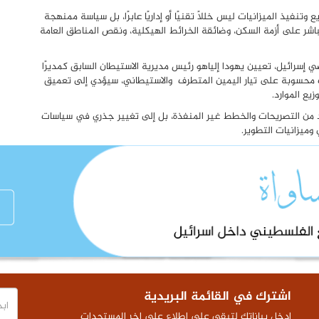
نفيذ الميزانيات ليس خللًا تقنيًا أو إداريًا عابرًا، بل سياسة ممنهجة
شر على أزمة السكن، وضائقة الخرائط الهيكلية، ونقص المناطق العامة
ي إسرائيل، تعيين يهودا إلياهو رئيس مديرية الاستيطان السابق كمديرًا
ات محسوبة على تيار اليمين المتطرف والاستيطاني، سيؤدي إلى تعميق
يع الموارد.
يد من التصريحات والخطط غير المنفذة، بل إلى تغيير جذري في سياسات
وميزانيات التطوير.
اشترك في القائمة البريدية
ادخل بياناتك لتبقى على اطلاع على اخر المستجدات