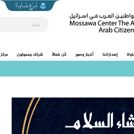
واة
إصداراتنا
أخبار وصور
كُن فعالاً
شركاء وممولون
مركز 