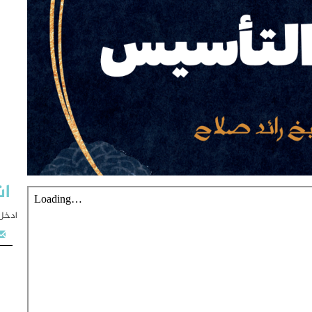
اش
ادخل 