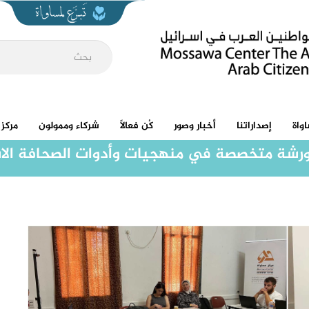
واة
إصداراتنا
أخبار وصور
كُن فعالاً
شركاء وممولون
مركز 
ورشة متخصصة في منهجيات وأدوات الصحافة الا