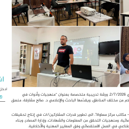
اش
ادخل 
افتتحت منصة مرسال، بالتعاون مع مركز مساواة، الخميس الماضي 2/7/2026، ورشة تدريبية متخصصة بعنوان “منهجيات وأدوات في
م من مختلف المناطق، ويقدّمها الباحث والإعلامي د. صالح مشارقة، منسق
مكاتب مركز مساواة"، الى تطوير قدرات المشاركين/ات في إنتاج تحقيقات
ئية، ومنهجيات التحقق من المعلومات والشهادات، وإدارة المصادر، وبناء
طناعي في العمل الاستقصائي وفق المعايير المهنية والأخلاقية.