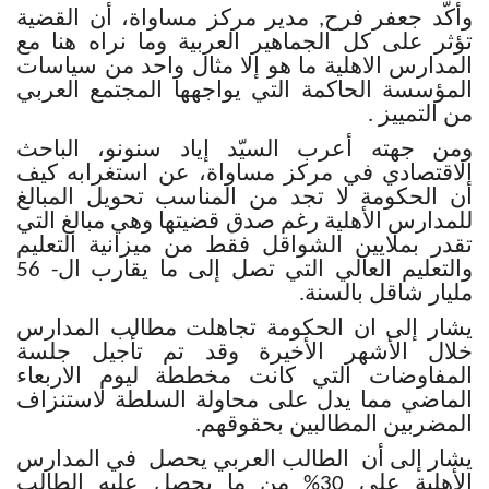
وأكّد جعفر فرح, مدير مركز مساواة، أن القضية
تؤثر على كل الجماهير العربية وما نراه هنا مع
المدارس الاهلية ما هو إلا مثال واحد من سياسات
المؤسسة الحاكمة التي يواجهها المجتمع العربي
من التمييز .
ومن جهته أعرب السيّد إياد سنونو، الباحث
الاقتصادي في مركز مساواة، عن استغرابه كيف
أن الحكومة لا تجد من المناسب تحويل المبالغ
للمدارس الأهلية رغم صدق قضيتها وهي مبالغ التي
تقدر بملايين الشواقل فقط من ميزانية التعليم
والتعليم العالي التي تصل إلى ما يقارب ال- 56
مليار شاقل بالسنة.
يشار إلى ان الحكومة تجاهلت مطالب المدارس
خلال الأشهر الأخيرة وقد تم تأجيل جلسة
المفاوضات التي كانت مخططة ليوم الاربعاء
الماضي مما يدل على محاولة السلطة لاستنزاف
المضربين المطالبين بحقوقهم.
يشار إلى أن الطالب العربي يحصل في المدارس
الأهلية على 30% من ما يحصل عليه الطالب