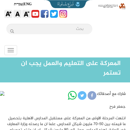
ENG
|
עִברִית
Toggle
igation
المعركة على التعليم والعمل يجب ان
تستمر
شارك مع أصدقائك
جعفر فرح
انتهت المرحلة الاولى من المعركة على مستقبل المدارس الاهلية بتحصيل
ما قيمته بين 50-70 مليون شيكل للمدارس، علما ان ما رصدته وزارة المعارف
في السابق لهذه المدارس وصل الى 90 مليون شيكل، اي ان ما تم تحصيله