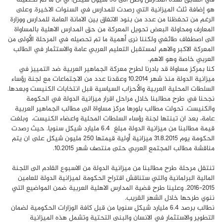
هو إضافة ثلث الميزانية التي رصدت للمدارس في السنوات الاخيرة. وعلى
الرغم من تحفظنا من عدد من بنود الاتفاق بين الامانة العامة للمدارس ووزارة
المعارف ومحاولة البعض تحويل المعركة من حق المدارس الاهلية بالمساواة
الى اصطفاف طائفي ولكننا نرى أهمية ما تم تحصيله في المرحلة الأولى من
المعركة الاكبر والاهم لمستقبل التعليم العربي عامة والاستثمار في الطالب
العربي خاصة وهو الاهم.
كنا بمركز مساواة قد بادرنا لطرح معركة الجماهير العربية ضد التمييز في
ميزانية الدولة منذ شهر 10.2014 وعقدنا عدد من الاجتماعات مع لجنة رؤساء
السلطات المحلية العربية والأحزاب السياسية قبل انتخابات الكنيست وبعدها.
نجحنا في طرح مطالبنا خلال مراحل اقرار ميزانية الدولة في الحكومة
والكنيست. تحولت مطالب بلورها مركز مساواة الى مطالب الجماهير العربية
عامة، بعد ان تبنتها لجنة رؤساء السلطات المحلية واعضاء الكنيست، وبلغت
قيمة مطالبنا من ميزانية الدولة مبلغ 6.4 مليارد شيكل سنويا. حيث رصدت
الحكومة يوم 31.8.2015 ميزانية أولية قيمتها 250 مليون شيكل على ان يتم
مناقشة مطالب المجتمع العربي حتى منتصف شهر 10.2015.
تنتقل مرحلة طرح مطالبنا من ميزانية الدولة من الاسبوع القادم الى اللجنة
المالية البرلمانية والتي ستناقش اقتراح الحكومة لميزانية الدولة للعامين
2015-2016. وعلينا طرح قضية المدارس الاهلية العربية ضمن المواضيع التي
ننوي طرحها خلال الشهر القريب.
نطالب برصد 6.4 مليارد شيكل سنويا من قبل كافة الوزارات الحكومية لضمان
التطوير والاستثمار في الانسان والبنى التحتية وتشمل هذه الميزانية