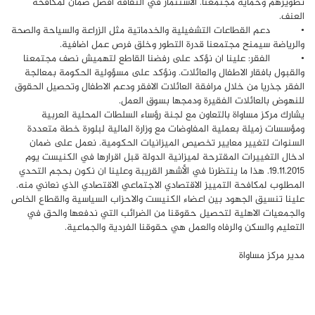
تطويرهم وحماية مجتمعنا. الاستثمار في الثقافة أفضل ضمان لمكافحة
العنف.
• دعم القطاعات التشغيلية والخدماتية مثل الزراعة والسياحة والصحة
والرياضة سيمنح مجتمعنا قدرة التطور وخلق فرص عمل اضافية.
• الفقر: علينا ان نؤكد على رفضنا القاطع لتهميش نصف مجتمعنا
والقبول بافقار الاطفال والعائلات. ونؤكد على مسؤولية الحكومة بمعالجة
الفقر جذريا من خلال مرافقة العائلات الافقر ودعم الاطفال وتحصيل الحقوق
للنهوض بالعائلات الفقيرة ودمجها بسوق العمل.
يشارك مركز مساواة بالتعاون مع لجنة رؤساء السلطات المحلية العربية
ومؤسسات زميلة بعملية المفاوضات مع وزارة المالية لبلورة خطة متعددة
السنوات لتغيير معايير تخصيص الميزانيات الحكومية. نعمل على ضمان
ادخال التغييرات المقترحة لميزانية الدولة قبل اقرارها في الكنيست يوم
19.11.2015. هذا ما ينتظرنا في الأشهر القريبة وعلينا ان نكون بحجم التحدي
المطلوب لمكافحة التمييز الاقتصادي الاجتماعي الاقتصادي الذي نعاني منه.
علينا تنسيق الجهود بين اعضاء الكنيست والاحزاب السياسية والقطاع الخاص
والجمعيات الاهلية لتحصيل حقوقنا من الضرائب التي ندفعها والحق في
التعليم والسكن والرفاه والعمل هي حقوقنا الفردية والجماعية.
مدير مركز مساواة