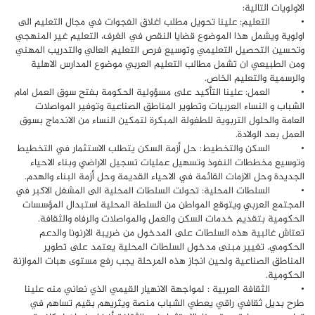
الاولويات التالية:
• التعليم: علينا تحويل مطلب اغلاق الفجوات في مجال التعليم الى
اولوية ويشمل هذا الموضوع قضايا النقص في الغرف، التعليم غير المنهجي
وتحسين التحصيل التعليمي وتوسيع فرص التعليم العالي والتدريب المهني
ومن الطبيعي ان تشمل مطالب التعليم العربي موضوع المدارس الاهلية
والرسمية والتعليم الخاص.
• العمل: علينا التأكيد على مسؤولية الحكومة بفتح سوق العمل امام
الشباب و النساء العربيات وتطوير المناطق الصناعية وتوفير المواصلات
العامة والحلول التربوية للطفولة المبكرة لتمكين النساء من الاندماج بسوق
العمل بعد الولادة.
• السكن والتخطيط: حل أزمة السكن يتطلب الاستثمار في التخطيط
وتوسيع مخططات النفوذ وتسهيل عمليات تسجيل الاراضي وبناء الاحياء
الجديدة وحل الازمات القائمة في الاحياء القديمة وحل أزمة البناء والهدم.
• السلطات المحلية: تحولت السلطات المحلية الى المشغل الاكبر في
المجتمع العربي ويتوقع المواطن من السلطة المحلية استبدال المؤسسات
الحكومية بتقديم خدمات السكن والعمل والمواصلات والرفاه والثقافة.
تعتاش غالبية هذه السلطات على المدخول من ضريبة الارنونا والدعم
الحكومي. تغيير مبنى مدخول السلطات المحلية يعتمد على تطوير
المناطق الصناعية ولحين انجاز هذه المرحلة يجب رفع مستوى هبات الموازنة
الحكومية.
• الثقافة العربية : لمواجهة الانهيار القيمي الذي نعاني منه علينا
طرح بديل ثقافي راقي يعطي الشباب منصة ويثريهم بقيم تساهم في