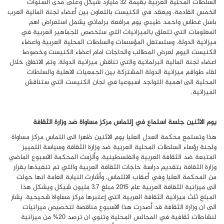
السلطات المحلية العربية بقيمة 32 مليارد شيكل وعلى مدى السنوات
الخمس القادمة. ويعقد في الكنيست بالتعاون بين أعضاء لجنة المالية العرب
باسل غطاس واحمد طيبي يوم مرافعة برلماني يشمل استعراض اهم
المعلومات التي تتعلق بالميزانيات التي ستخصص للجماهير العربية في
ميزانية الدولة. وستستغل المؤسسات والسلطات المحلية العربية واعضاء
الكنيست اليوم لعرض المطالب والحاجات امام اعضاء الكنيست وخصوصا
اعضاء لجنة المالية البرلمانية والتي تناقش ميزانية الدولة. وتم الاتفاق خلال
لقاء طواقم ميزانية الدولة المشتركة بين الجمعيات الاهلية والسلطات
المحلية الى اهمية التواجد اسبوعيا في لجان الكنيست التي ستناقش
الميزانية.
يوم الاثنين جلسة استماع في إلتماس مركز مساواة ضد وزارة الثقافة
هذا وتستمع محكمة العدل العليا يوم الاثنين ظهرا الى التماس مركز مساواة
ولجنة رؤساء السلطات المحلية العربية ضد وزارة الثقافة وسياسة التمييز
المتبعة ضد الثقافة العربية والفلسطينية. وألزمت المحكمة الاسبوع الماضي
وزارة الثقافة بتقديم دراسة حاجات الثقافة العربية والتي تم تنفيذها بقرار
من المحكمة العليا وفي أعقاب الالتماس. وأشارت النيابة العامة انها حولت
الى ميزانية الثقافة العربية عام 2015 مبلغ 3.7 مليون شيكل ويشكل هذا
المبلغ ثلث ميزانية الثقافة العربية التي إعتبرها مركز مساواة شحيحية. يشار
الى ان وزارة الثقافة قد أصدرت هذا الاسبوع مناقصة لتخصيص ميزانيات
لنشاطات ثقافية في المجالس المحلية وتنوي ان ترصد 20% من ميزانية