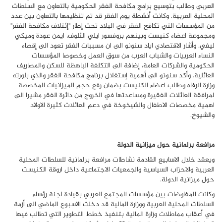
العربي وطالب بتوسيع برامج مكافحة الفقر الحكومية بالتعاون مع السلطات
المحلية العربية. وكانت أنشطة يوم الفقر قد تم تنظيمها بالتعاون بين عدد
من المؤسسات التي تكافح الفقر في البلاد تحت إطار "إئتلاف مكافحة الفقر"
ومجموعة اعضاء كنيست وبينهم بروفسور ايلي الئلوف، ايمن عودة وميكي
ليفي. وأشار الاقتصادي اياد سنونو الى ان مسببات الفقر تعود الى إقصاء
النساء العربيات والشباب العرب من سوق العمل وخصوصا المؤسسات
الحكومية والشركات العامة، إضافة الى التكلفة الباهظة للسكن والمصاريف
العائلية. وأكد سنونو الى أهمية إستغلال برنامج مكافحة الفقر والذي بلورته
وزارة الرفاه وطالب اعضاء الكنيست بضمان رفع حجم الميزانيات المخصصة
لمرافقة العائلات الفقيرة ومساعدتها في الخروج من دائرة الفقر مشيرا الى
اهمية مخصصات الاطفال والشيخوخة في دعم العائلات كثيرة الاولاد
والشيوخ.
مرافعة برلمانية حول ميزانية الدولة
ويعقد خلال الاسابيع القادمة نشاطات مرافعة برلمانية للسلطات المحلية
العربية والاحزاب السياسية والجمعيات الاجتماعية داخل اروقة الكنيست
حول ميزانية الدولة.
وكانت المفاوضات بين مؤسسات المجتمع العربي بقيادة لجنة رؤساء
السلطات المحلية العربية ووزارة المالية قد دخلت الاسبوع الماضي الى أزمة
في أعقاب مماطلات وزارة المالية بتنفيذ خطط التطوير التي تطالب فيها