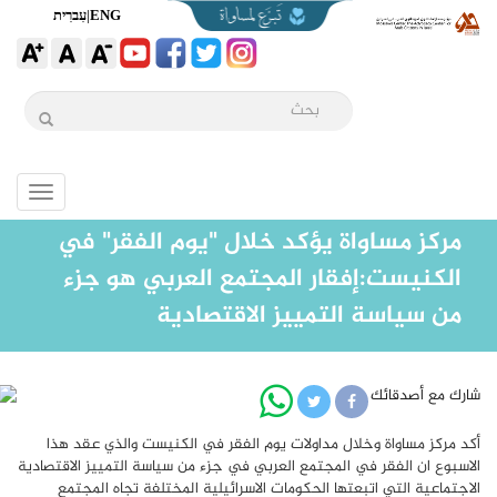
ENG
|
עִברִית
Toggle
igation
مركز مساواة يؤكد خلال "يوم الفقر" في
الكنيست:إفقار المجتمع العربي هو جزء
من سياسة التمييز الاقتصادية
شارك مع أصدقائك
أكد مركز مساواة وخلال مداولات يوم الفقر في الكنيست والذي عقد هذا
الاسبوع ان الفقر في المجتمع العربي في جزء من سياسة التمييز الاقتصادية
الاجتماعية التي اتبعتها الحكومات الاسرائيلية المختلفة تجاه المجتمع