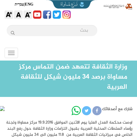
ENG
|
עִברִית
Toggle
igation
وزارة الثقافة تتعهد ضمن التماس مركز
مساواة برصد 34 مليون شيكل للثقافة
العربية
شارك مع أصدقائك
اوصت محكمة العدل العليا يوم الاثنين الموافق 19.9.2016 مركز مساواة ولجنة
رؤساء السلطات المحلية العربية بقبول التزامات وزارة الثقافة حول رفع البند
الخاص في ميزانيات الثقافة العربية من 11.8 مليون الى ٣٤ مليون شيكل