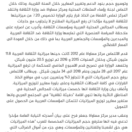
وتوسيع حجم بنود الدعم وتغيير المعايير خلال السنة القريبة
.
وذلك خلال
التماس لجنة رؤساء السلطات المحلية ومركز مساواة ضد وزارة الثقافة وانتقد
المركز تملص القضاة من اتخاذ قرار يلزم الوزارة تخصيص ٢٠٪ من ميزانيتها
للثقافة العربية مؤكدا ان رفع الميزانية المقترح لا يتجاوب مع حاجات
ومطالب المجالس المحلية العربية ومؤسسات الثقافة، وأعرب عن اصراره على
ملاحقة السياسة العنصرية التي تمارسها وزارة الثقافة ضد الثقافة العربية
والمبدعين والمؤسسات والجماهير العربية بما في ذلك من خلال العودة الى
المسار القضائي.
قدم الالتماس مركز مساواة عام 2012 كانت حينها ميزانية الثقافة العربية 11.8
مليون شيكل، وخلال السنوات 2015 و 2016 تم توزيع 20.5 مليون شيكل،
وتتعهد الوزارة في تصريح قدم الاسبوع الماضي للمحكمة ان ترفع الميزانية
عام 2017 الى 28 مليون وعام 2018 الى 34 مليون شيكل
.
ويطالب الالتماس
برفع حجم الميزانيات التي لا تتجاوز 3% وبتعيين عرب في مواقع اتخاذ
القرارات في كافة المجالات الثقافية وعلى بلورة معايير لتوزيع الميزانية.
وأضاف بيان وزارة الثقافة انها خصصت ميزانيات للمجالس المحلية في
المناطق النائية وانها تنوي اقامة "دفيئة ثقافية" في المجتمع العربي وانها
ستغير معايير توزيع الميزانيات لتتمكن المؤسسات العربية من الحصول على
التمويل.
وعقب مدير مركز مساواة جعفر فرح على بيان أصدرته النيابة العامة مؤخرا
تدعي فيه انها سترفع حجم الميزانيات المخصصة للعرب "هذه الميزانيات
هي حق لشعبنا وللفنانين وللمؤسسات، وهي جزء من أموال الضرائب التي