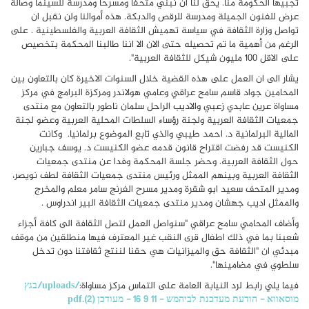
تجبيها الحكومة منا. يحق لنا ان نبني متحفا ومسرحا ومدرسة للسينما وصالة
عرض للفنون الجميلة ومدرسة للرقص والدبكة. هذه أموالنا ولن نقبل ان
تواصل وزارة الثقافة في سياسة تهميش الثقافة العربية والفلسطينية
.
على
الرغم من أهمية ما تم تحصيله حتى الان الا اننا طالبنا المحكمة بتخصيص
على الاقل 100 مليون شيكل للثقافة العربية".
يشار الى ان العمل على هذه القضية خلال السنوات الاخيرة كان بالتعاون بين
المحامين جواد قاسم سامح عراقي وعامي هولاندر ومركزة البرامج في مركز
مساواة عرين عابدي زعبي والاديب الراحل سلمان ناطور بالتعاون مع منتدى
جمعيات الثقافة العربية ولجنة رؤساء السلطات المحلية العربية وعضو لجنة
المالية البرلمانية د. احمد طيبي والذي تابع الموضوع برلمانيا. وكانت
الكنيست قد رفضت اقتراح قانون قدمه عضو الكنيست د. يوسف جبارين
حول الثقافة العربية. وحضر جلسة المحكمة وفدا عن منتدى جمعيات
الثقافة العربية وبينهم الممثل ورئيس منتدى جمعيات الثقافة لطف نويصر،
ومدير المتحف سعيد ابو شقرة ومدير مسرح الفرنج سامر معلم والمخرج
والممثل اديب جهشان ومدير منتدى جمعيات الثقافة البير اندراوس .
وأضاف المحامي سامح عراقي "سنواصل العمل لتصل الثقافة الى كافة أجزاء
شعبنا بما في ذلك اطفال قرى النقب غير المعترف فيها منطلقين من موقف
مبدئي ان "الثقافة حق والميزانيات هي حقنا لننتج ثقافتنا دون تدخل
سلطوي في مضامينها"
.
فيما يلي رابط لرد النيابة العامة على التماس مركز مساواة:
/uploads/בגץ
מוסאווא - הודעת מעדכנת לביהמש - 11 9 16 - מעודכן (2).pdf