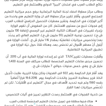
نتائج الطلاب العرب في امتحان "البيزا" الدولي والاستثمار في التعليم.
وطالب مركز مساواة اعضاء لجنة المالية البرلمانية برفع حجم ميزانية التعليم
للمجتمع العربي. وأشار تقرير مركز مساواة الى ان وزارة التعليم هي واحدة من
أكبر الوزارات في الحكومة. وتشير معطيات التحصيل الدراسيّ للطلاب العرب
إلى فجوات تنبع من مستوى الاستثمار. كان من المفروض أن تقوم الوزارة
بإجراء تغييرات في المجالات التالية: التعليم غير الرسمي (إضافة 130 مليون
ش.ج.)، تحسين نوعية التّعليم (55 مليون ش.ج.)، التعليم العالي (لم يحدّد
بعد) وتخصيص ميزانيات تفاضليّة بمقدار 1.16 مليار ش.ج.. أعلنت الوزارة في
أيلول أنّ معظم الأموال لم تخصّص بعد، وهناك شكّ حول نيّة الوزارة في
تطبيق الميزانية التفاضلية.
وأشارت معطيات تقرير
TASC
الذي تم إعداده لوزارة المالية في آب 2015 أن
تحسين مبنى ساعات التعليم المخصصة للطالب سيكلف في السنة 1,400
مليار ش.ج. وفي خمس سنوات حوالي 7 مليارات ش.ج..
وقد أشار قرار الحكومة رقم 922 الى الفجوات ولكن وزارة التربية طلبت تأجيل
اتخاذ قرير بمعالجة التمييز. واتخذت الحكومة يوم 19.6.2016 قراراً أضافياً
رقمه 1560 وتم فيه تحديد الأهداف في مجال "التعليم لدى الأقليّات"، لكن لم
تُخصَّص ميزانيات لهذا القرار.
من ناحية الفجوات في الاستثمار رصدت التقارير تمييز في آليات التخصيص:
هناك فجوة مطلقة في تمويل ساعات التعليم المخصّصة للطلاب العرب،
[1]
مقارنةً بالطلاب اليهود في جميع معايير التفضيل
وفي كل مراحل المدرسة،