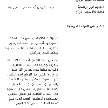
التعليم غير الرسميّ
من المفروض أن تخصص له ميزانية
قدرها 130 مليون ش.ج.
النقص في الغرف التدريسية:
الميزانية القائمة، بما في ذلك السقف
التمويلي الأقصى، غير مستغلة، بسبب
المعيقات التي تضعها سلطات التخطيط
ودائرة أراضي إسرئايل.
يخصص البند 60 من الأنظمة 0210 لبناء
صفوف جديدة في البلدات العربية
والدرزية مبلغًا قدره حوالي 125 مليون
ش.ج.. لا يكفي هذا المبلغ لسدّ النقص
في الصفوف المقدَّر بحوالي 3000 صفّ.
بالطبع من المهم أن تؤخذ بالاعتبار
الإسقاطات السلبية للنقص في الصفوف
في البلدات العربية في سياق تشغيل
المعلمات والمعلمين العرب الذين تبلغ
نسبة البطالة لديهم 40% اليوم.