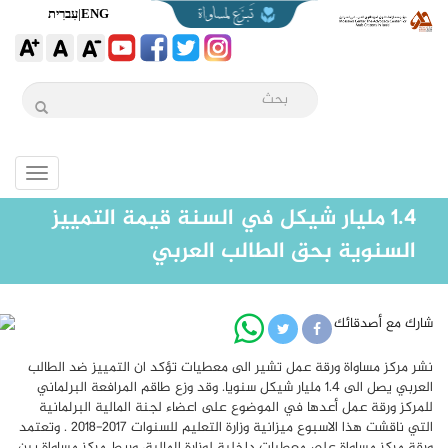
ENG
|
עִברִית
Toggle
igation
1.4 مليار شيكل في السنة قيمة التمييز
السنوية بحق الطالب العربي
شارك مع أصدقائك
نشر مركز مساواة ورقة عمل تشير الى معطيات تؤكد ان التمييز ضد الطالب
العربي يصل الى 1.4 مليار شيكل سنويا. وقد وزع طاقم المرافعة البرلماني
للمركز ورقة عمل أعدها في الموضوع على اعضاء لجنة المالية البرلمانية
التي ناقشت هذا الاسبوع ميزانية وزارة التعليم للسنوات 2017-2018 . وتعتمد
ورقة مركز مساواة على معطيات داخلية لوزارة المالية، وربط مركز مساواة بين