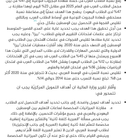
رفع نسبة الطلاب العرب من حملة شهادة البجروت النوعية إلى 41% من بين
مجمل الطلاب العرب في العام 2025 في مقابل 23% اليوم (وهذا مقارنة بـ
47% لدى الطلاب اليهود). يطمح هذا الهدف عمليًّا إلى مضاعفة نسبة
مستحقي شهادة البجروت النوعية في أوساط الطلاب العرب، وبالتالي
[2]
تقليص الفجوة في التحصيل بين الوسطين بشكل جدّي.
من أجل تحقيق هذا الهدف يجب تحديد غاية على المدى القصير-المتوسط
ترتكز على علامات امتحانات التقييم الدولي للطلاب- "بيزا". وعليه يجب
تحديد غاية مفادها تقليص الفجوات في علامات الامتحان بين الطلاب في
الوسطين إلى النصف حتى سنة 2020. وقد أشارت معطيات امتحان"بيزا"
الدولية والتي تفحص المهارات والقدرات لدى طلاب المدارس التي نشرت هذا
الاسبوع ويستدل منها ان 45% من الطلاب العرب قد رسب في كل الامتحانات
(مقارنة ب 12% من الطلاب اليهود) وفشل 64% من الطلاب العرب في امتحان
الرياضيات وفشل 56% في امتحان القراءة والعلوم.
تقليص نسبة التسرّب في الوسط العربي، بحيث لا تتجاوز في سنة 2020 أكثر
من 8%. تبلغ نسبة التسرب حتى سنة 2014 حوالي 14%.
وأشار تقرير وزارة المالية ان أهداف التمويل المركزيّة يجب ان
تتمحور في:
تحديد أهداف تمويل واضحة، إلى جانب تحديد أهداف التحصيل لدى الطلاب.
مقارنة الميزانيات المخصصة لساعات التعليم بين الوسطين
اليهودي والعربي في جميع مؤشرات التحسين. بالإضافة إلى ذلك،
يجب فحص مسألة "العبرية كلغة ثانية" والتفكير بميزانية إضافية
مخصّصة لتعلّم لغة ثانية إضافية (العبرية إلى جانب الإنجليزية)
لطلاب الوسط العربي، الذين لا تعتبر العبرية اللغة الأمّ لديهم،
وينبغي القيام بذلك حتى لو نتج عنه أن تكون الميزانية المخصصة