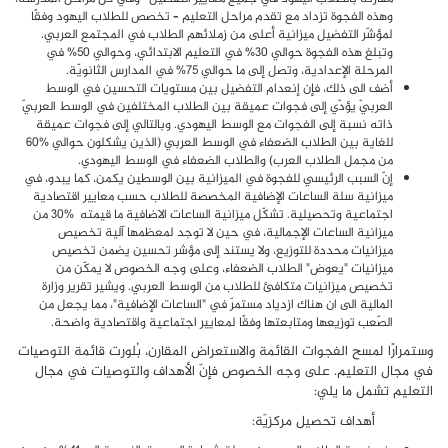
وهذه الفجوة تزداد مع تقدم مراحل التعليم – تخصص للطلاب اليهود وفقًا
لمؤشّر التفضيل ميزانية أعلى من زملائهم الطلاب في المجتمع العربي.
وتبلغ هذه الفجوة حوالي 30% في التعليم الابتدائي، وحوالي 50% في
المرحلة الإعدادية، وتصل إلى ما حوالي 75% في المدارس الثانويّة.
أضف الى ذلك، فإن إنعدام التفضيل بين مستويات التحسين في الوسط
العربيّ يؤدّي إلى فجوات عميقة بين الطلاب المختلفين في الوسط العربيّ
ذاته نسبة إلى الفجوات مع الوسط اليهودي. وبالتالي إلى فجوات عميقة
للغاية بين الطلاب الضعفاء في الوسط العربي (الذين يشكلون حوالي %60
من مجمل الطلاب العرب) والطلاب الضعفاء في الوسط اليهودي.
إنّ السبب الرئيسي للفجوة في الميزانية بين الوسطين يكمن، كما يبدو، في
ميزانية سلة الساعات الإضافية المخصصة للطلاب حسب معايير اقتصادية
اجتماعية وتحصيلية. تشكّل ميزانية الساعات الاضافية ما قيمته %30 من
ميزانية الساعات الإجمالية، في حين لا توجد لمعظمها آلية تخصيص
ميزانيات محددة للتوزيع، ولا يستند إلى مؤشر تحسين يضمن تخصيص
ميزانيات "يعوض" الطلاب الضعفاء، وعلى وجه الخصوص لا يمكّن من
تخصيص ميزانيات متكافئ للطلاب من الوسط العربي. ويشير تقرير وزارة
المالية الى ان هناك ازدياد مستمرّ في "الساعات الإضافية"، مما يجعل من
الصّعب توزيعها ومتابعتها وفقًا لمعايير اجتماعية واقتصادية واضحة.
وستمرارًا لمسح الفجوات القائمة والاستعراض المقارن، بُلورت قائمة التوصيات
في مجال التعليم. على وجه الخصوص فإنّ الأهداف والتوصيات في مجال
التعليم تشمل ما يلي:
أهداف تحصيل مركزيّة: