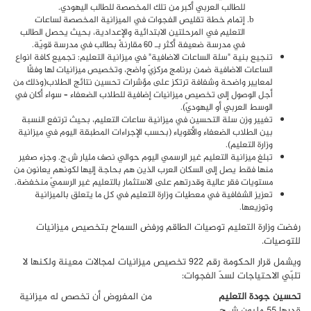
للطالب العربي أكبر من تلك المخصصة للطالب اليهودي.
إتمام خطة تقليص الفجوات في الميزانية المخصصة لساعات
التعليم في المرحلتين الابتدائية والإعدادية، بحيث يحصل الطالب
في مدرسة ضعيفة أكثر بـ 60 مقارنةً بطالب في مدرسة قويّة.
تنجيع بنية "سلة الساعات الاضافية" في ميزانية التعليم: تجميع كافة انواع
الساعات الاضافية ضمن برنامج مركزيّ واضح، وتخصيص ميزانيات لها وفقًا
لمعايير واضحة وشفافة ترتكز على مؤشرات تحسين نتائج الطلاب(وذلك من
أجل الوصول إلى تخصيص ميزانيات إضافية للطلاب الضعفاء – سواء أكان في
الوسط العربي أو اليهوديّ).
تغيير وزن سلة التحسين في ميزانية ساعات التعليم، بحيث ترتفع النسبة
بين الطلاب الضعفاء والأقوياء (بحسب الإجراءات المطبقة اليوم في ميزانية
وزارة التعليم).
تبلغ ميزانية التعليم غير الرسمي اليوم حوالي نصف مليار ش.ج. وجزء صغير
منها فقط يصل إلى السكان العرب الذين هم بحاجة إليها لكونهم يعانون من
مستويات فقر عالية وقدرتهم على الاستثمار بالتعليم غير الرسميّ منخفضة.
تعزيز الشفافية في معطيات وزارة التعليم في كل ما يتعلق بالميزانية
وتوزيعها.
رفضت وزارة التعليم توصيات الطاقم ورفض السماح بتخصيص ميزانيات
للتوصيات.
ويشمل قرار الحكومة رقم 922 تخصيص ميزانيات لمجالات معينة ولكنها لا
تلبّي الاحتياجات لسدّ الفجوات:
تحسين جودة التعليم
من المفروض أن تخصص له ميزانية
قدرها 55 مليون ش.ج.