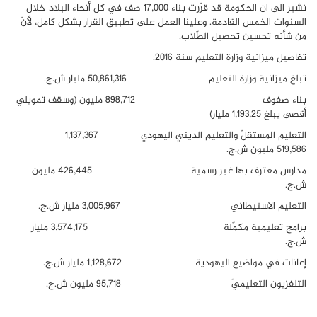
نشير الى ان الحكومة قد قرّرت بناء 17,000 صف في كل أنحاء البلاد خلال
السنوات الخمس القادمة. وعلينا العمل على تطبيق القرار بشكل كامل، لأنّ
من شأنه تحسين تحصيل الطّلاب.
تفاصيل ميزانية وزارة التعليم سنة 2016:
تبلغ ميزانية وزارة التعليم 50,861,316 مليار ش.ج.
بناء صفوف 898,712 مليون (وسقف تمويلي
أقصى يبلغ 1,193,25 مليار)
التعليم المستقلّ والتعليم الديني اليهودي 1,137,367
519,586 مليون ش.ج.
مدارس معترف بها غير رسمية 426,445 مليون
ش.ج.
التعليم الاستيطاني 3,005,967 مليار ش.ج.
برامج تعليمية مكمّلة 3,574,175 مليار
ش.ج.
إعانات في مواضيع اليهودية 1,128,672 مليار ش.ج.
التلفزيون التعليميّ 95,718 مليون ش.ج.