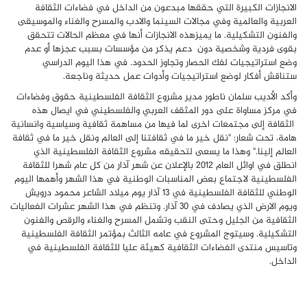
الانجازات الكبيرة التي حققها مبدعون من الداخل في فضاءات الثقافة
العربية والعالمية وفي مجالات السينما والادب والمسرح والغناء والموسيقى
والفنون التشكيلية. ما يميزهذه الانجازات أنها في معظم الحالات تتحقق
بقوى فردية وشخصية دون دعم يذكر من مؤسسات بسبب عجزها أو عدم
وضع استراتيجيات لفك الحصار وتجاوز الحدود. في هذا اليوم الدراسي
ستناقش أفكار لوضع استراتيجيات وأدوات عمل حديثة وناجعة.
وأكد الأديب سلمان ناطور مدير مشروع الثقافة الفلسطينية حقوق وفضاءات
في مركز مساواة على دور المثقف العربي والفلسطيني في ايصال هذه
الثقافة إلى مجتمعات اخرى لما فيها من مساهمة ثقافية وسياسية وانسانية
هامة، تحت شعار: "نقل خير ما في ثقافتنا إلى العالم ونقل خير ما في ثقافة
العالم إلينا." وهذا ما يسعى لتحقيقه مشروع الثقافة الفلسطينية الذي
انطلق في اوائل العام 2012 بالإعلان عن شهر آذار من كل عام شهرا للثقافة
الفلسطينية لاجتماع بعض المناسبات الوطنية في هذا الشهر وأهمها اليوم
الوطني للثقافة الفلسطينية في 13 آذار يوم ميلاد الشاعر محمود درويش
ويوم الارض الذي يصادف في 30 آذار. وتنظم في هذا الشهر عشرات الفعاليات
الثقافية من الجليل وحتى النقب وتشمل المسرح والغناء والرقص والفنون
التشكيلية. وسيتوج المشروع في عامه الثالث بمؤتمر الثقافة الفلسطينية
وتاسيس منتدى الفضاءات الثقافية كهيئة عليا للثقافة الفلسطينية في
الداخل.