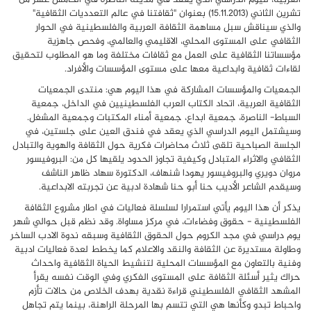
تشرين الثاني (15.11.2013) بعنوان "ثقافتنا في عالم التعدديات الثقافية"
والذي سيناقش سبل مساهمة الثقافة العربية والفلسطينية في الحوار
الثقافي على المستوى المحلي، الاقليمي والعالمي، وفحص جاهزية
مؤسساتنا الثقافية على العمل مع ثقافات مختلفة وما هو المطلوب لتحقيق
لقاءات ثقافية وابداعية معها على مستوى المؤسسات والأفراد.
الجمعيات والمؤسسات المشاركة في هذا اليوم هي: منتدى الجمعيات
الثقافية العربية، اتحاد الكتاب العرب الفلسطينيين في الداخل، جمعية
السباط- الناصرة، جمعية ابداع، جمعية أمناء المكتبات وجمعية المشغل.
وسيشتمل اليوم الدراسي الذي يعقد في فندق العين على جلستين، في
الجلسة الصباحية تلقى ثلاث محاضرات فكرية حول الثقافة والهوية والتبادل
الثقافي والاثراء المتبادل وكيفية تجاوز الحدود يلقيها كل من: البروفيسور
مروان دويري والبروفيسور يهودا شنهاف، الدكتورة سهاد ظاهر الناشف
وسيقدم الشاعر الأديب حنا أبو حنا شهادة ادبية عن تجربته الابداعية.
يذكر أن هذا اليوم يأتي استمرارا لسلسلة فعاليات في اطار مشروع الثقافة
الفلسطينية - حقوق وفضاءات، في مركز مساواة. وقد نظم قبل حوالي شهر
يوم دراسي في مجد الكروم حول الحقوق الثقافية وسبقه ندوة الادب الساخر
وطاولة مستديرة عن الثقافة والنقد والاعلام كما يخطط لعدة فعاليات ادبية
وفنية بالتعاون مع المؤسسات المحلية لتنشيط الحياة الثقافية واحداث
حراك يثير أسئلة الثقافة على المستوى الفكري وفي الوقت نفسه يقرأ
المشهد الثقافي الفلسطيني قراءة نقدية بهدف الخلاص من حالات تأزم
واحباط تبدو وكأنها هي التي تتسم بها المرحلة الراهنة، بينما يتم تجاهل