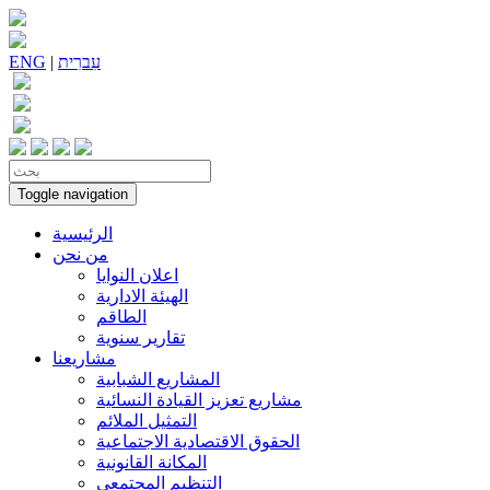
עִברִית
|
ENG
Toggle navigation
الرئيسية
من نحن
اعلان النوايا
الهيئة الادارية
الطاقم
تقارير سنوية
مشاريعنا
المشاريع الشبابية
مشاريع تعزيز القيادة النسائية
التمثيل الملائم
الحقوق الاقتصادية الاجتماعية
المكانة القانونية
التنظيم المجتمعي