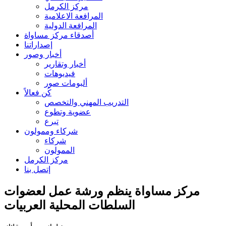
مركز الكرمل
المرافعة الاعلامية
المرافعة الدولية
أصدقاء مركز مساواة
إصداراتنا
أخبار وصور
أخبار وتقارير
فيديوهات
ألبومات صور
كُن فعالاً
التدريب المهني والتخصص
عضوية وتطوع
تبرع
شركاء وممولون
شركاء
الممولون
مركز الكرمل
إتصل بنا
مركز مساواة ينظم ورشة عمل لعضوات
السلطات المحلية العربيات