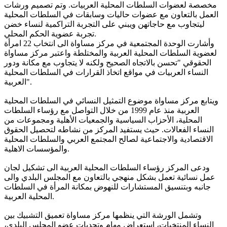
مخصصة لعضوات السلطات المحلية العربيات. وتم تصميم ورشات
العمل بالتعاون مع عضوات حاليات وسابقات في السلطات المحلية
ليتجاوب مع حاجاتهن ويبني على التجربة التراكمية لنساء خضن
تجربة عضوية الحكم المحلي.
وأشارت الوحدة المجتمعية في مركز مساواة الى انتخاب 22 امرأة
لعضوية السلطات المحلية العربية والمختلطة واعتبر مركز مساواة
الحقوقي "تحسن بالاتجاه الصحيح ولكنه لا يتجاوب مع مكانة ودور
النساء العربيات في مواقع اتخاذ القرارات في السلطات المحلية
العربية".
ويتابع مركز مساواة موضوع التمثيل النسائي في السلطات المحلية
العربية منذ عام 1999 من خلال التواصل مع رؤساء السلطات
المحلية، الأحزاب السياسية والجمعيات الأهلية ومجموعات من
النساء الفعالات. حيث يستفيد المركز من نشاطه لتحصيل الحقوق
الاقتصادية والاجتماعية لصالح المجتمع العربي والسلطات المحلية
والمؤسسات الاهلية.
ودعى المركز رؤساء السلطات المحلية العربية الى تشكيل لجان
عمل نسائية تعمل بشكل منهجي بالتعاون مع المجلس البلدي والى
جانبه وبتنسيق المستشارات للنهوض بمكانة المرأة في السلطات
المحلية العربية.
وتشمل الورشة التي ينظمها مركز مساواة تعميق التشبيك بين
النساء المنتخبات، استعراض مهام وتحديات عضو المجلس البلدي،