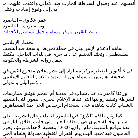
أنفسهم. عند وصول الشرطة، انحازت ضد الأهالي واعتدت عليهم، ما
أدى إلى وقوع إصابات وقتلى.
عمر عكاوي – الناصرة
وسام يزبك – الناصرة
رابط لتقرير مركز مساواة حول تسلسل الأحداث
الحصار الإعلامي
ساهم الإعلام الإسرائيلي في حملة تحريض واسعة ضد الشعب
الفلسطيني، وتعمّد التعتيم على ما جرى في بلدات الداخل، مكتفيًا
بنقل رواية الشرطة والحكومة.
في 5 أكتوبر، اضطر مركز مساواة إلى نشر إعلان مدفوع الثمن في
صحيفة "هآرتس" بأسماء أول 11 شهيدا، لكسر التعتيم الإعلامي
الإسرائيلي والدولي.
وزعنا كاميرات على شباب في مدينة أم الفحم لتوثيق ممارسات
الشرطة وتفنيد روايتها التي تبناها الإعلام العبري. الصور التي التقطها
الشباب كانت شاهدة على استخدام الرصاص الحي ضد المتظاهرين.
كما وثق طاقم "الأرز" في الناصرة اعتداء رجال الشرطة على
نسرين وخولة خوري في منطقة العين، إلى جانب إطلاق النار في
عدة مواقع بالمدينة. قام "راديو 2000" بتغطية الأحداث يوميًا، وقرر
العاملون فيه تجديد البث يوم الغفران لتغطية محاولة اقتحام الحي