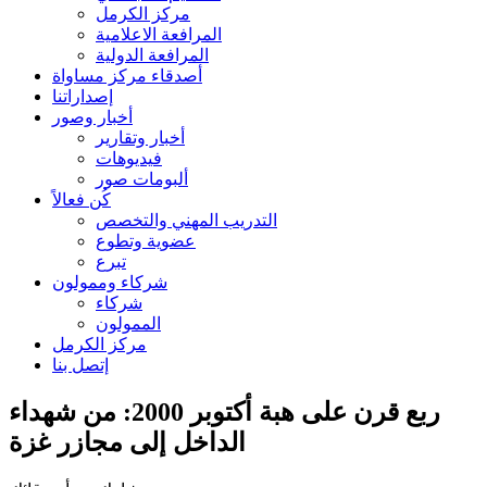
مركز الكرمل
المرافعة الاعلامية
المرافعة الدولية
أصدقاء مركز مساواة
إصداراتنا
أخبار وصور
أخبار وتقارير
فيديوهات
ألبومات صور
كُن فعالاً
التدريب المهني والتخصص
عضوية وتطوع
تبرع
شركاء وممولون
شركاء
الممولون
مركز الكرمل
إتصل بنا
ربع قرن على هبة أكتوبر 2000: من شهداء
الداخل إلى مجازر غزة