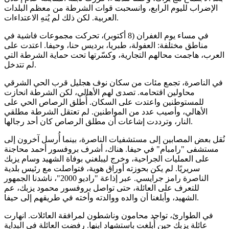
الإضراب لليوم الرابع، وانسحبت قوات الشرطة من معظم البلدات
العربية. لكن ذلك لم يُنهِ الاعتداءات.
في مساء يوم الغفران (8 أكتوبر)، تحركت مجموعات فاشية في
مناطق مختلفة: العفولة، طبريا، برديس حنا، وحيفا. اعتدت على
العرب، هاجمت محالهم التجارية، وكسّرتها تحت حماية الشرطة التي
لم تتدخل.
في الناصرة، تجمع مئات من سكان نوف هجليل قرب الحي الشرقي
محاولين اقتحامه. تصدى لهم الأهالي، لكن الشرطة انحازت
للمستوطنين واعتدت على السكان. أُطلق الرصاص الحي على
الأهالي، وأصيب عدد من المواطنين. لم تعتقل الشرطة مطلقي
النار، وترددت إشاعات أن مطلق الرصاص كان أحد رجالها.
نُقل بعض المصابين إلى مستشفيات الناصرة، بينما أُرسل آخرون إلى
مستشفى "رامبام" في حيفا. هناك، أشرف بروفسور أحمد محاجنة
على العمليات الجراحية، وخرج ليبلغني بوفاة الشهيد وسام يزبك
سريريًا. لم يكن بحوزته أوراق هوية، فتواصلت مع رئيس بلدية
الناصرة رامز جرايسي. عبر إذاعة "راديو 2000"، ناشدنا الجمهور
للتعرف على العائلة، حتى تواصل بروفسور محمود يزبك، عم
الشهيد، وأبلغنا أن والده ووالدته وأخته في طريقهم إلى حيفا.
في الطوارئ، تواجد محامون وناشطون لمرافقة العائلات. انهارت
عائلة يزبك حين أُبلغت باستشهاد ابنها. رفضت العائلة في البداية