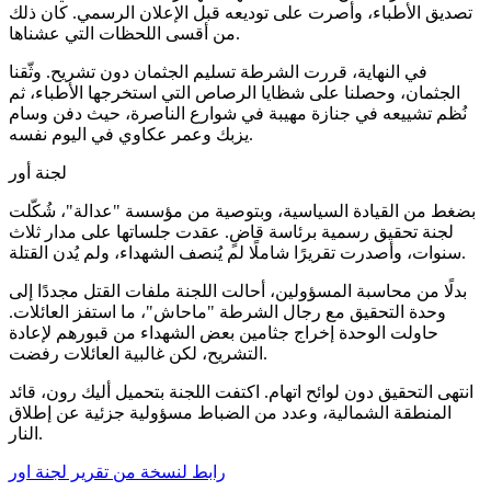
تصديق الأطباء، وأصرت على توديعه قبل الإعلان الرسمي. كان ذلك
من أقسى اللحظات التي عشناها.
في النهاية، قررت الشرطة تسليم الجثمان دون تشريح. وثّقنا
الجثمان، وحصلنا على شظايا الرصاص التي استخرجها الأطباء، ثم
نُظم تشييعه في جنازة مهيبة في شوارع الناصرة، حيث دفن وسام
يزبك وعمر عكاوي في اليوم نفسه.
لجنة أور
بضغط من القيادة السياسية، وبتوصية من مؤسسة "عدالة"، شُكّلت
لجنة تحقيق رسمية برئاسة قاضٍ. عقدت جلساتها على مدار ثلاث
سنوات، وأصدرت تقريرًا شاملًا لم يُنصف الشهداء، ولم يُدن القتلة.
بدلًا من محاسبة المسؤولين، أحالت اللجنة ملفات القتل مجددًا إلى
وحدة التحقيق مع رجال الشرطة "ماحاش"، ما استفز العائلات.
حاولت الوحدة إخراج جثامين بعض الشهداء من قبورهم لإعادة
التشريح، لكن غالبية العائلات رفضت.
انتهى التحقيق دون لوائح اتهام. اكتفت اللجنة بتحميل أليك رون، قائد
المنطقة الشمالية، وعدد من الضباط مسؤولية جزئية عن إطلاق
النار.
رابط لنسخة من تقرير لجنة اور