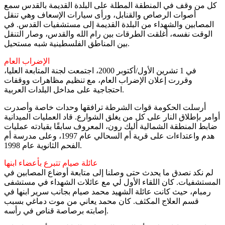
كل من وقف في المنطقة المطلة على البلدة القديمة بالقدس سمع
أصوات الرصاص والقنابل، ورأى سيارات الإسعاف وهي تنقل
المصابين والشهداء من البلدة القديمة إلى مستشفيات القدس. في
الوقت نفسه، أغلقت الطرقات بين رام الله والقدس، وصار التنقل
بين المناطق الفلسطينية شبه مستحيل.
الإضراب العام
في 1 تشرين الأول/أكتوبر 2000، اجتمعت لجنة المتابعة العليا،
وقررت إعلان الإضراب العام، مع تنظيم مظاهرات ووقفات
احتجاجية على مداخل البلدات العربية.
أرسلت الحكومة قوات الشرطة ترافقها وحدات خاصة وأصدرت
أوامر بإطلاق النار على كل من يغلق الشوارع. قاد العمليات الميدانية
ضابط المنطقة الشمالية أليك رون، المعروف سابقًا بقيادته عمليات
هدم واعتداءات على قرية أم السحالي عام 1997، وعلى مدرسة أم
الفحم الثانوية عام 1998.
عائلة صيام تتبرع بأعضاء ابنها
لم نكد نصدق ما يحدث حتى وصلنا إلى متابعة أوضاع المصابين في
المستشفيات. كان اللقاء الأول لي مع عائلات الشهداء في مستشفى
رمبام، حيث كانت عائلة الشهيد محمد صيام بجانب سرير ابنها في
قسم العلاج المكثف. كان محمد يعاني من موت دماغي بسبب
إصابته برصاصة قناص في رأسه.