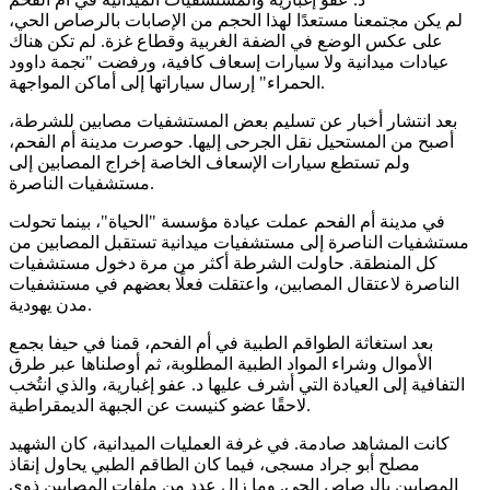
لم يكن مجتمعنا مستعدًا لهذا الحجم من الإصابات بالرصاص الحي،
على عكس الوضع في الضفة الغربية وقطاع غزة. لم تكن هناك
عيادات ميدانية ولا سيارات إسعاف كافية، ورفضت "نجمة داوود
الحمراء" إرسال سياراتها إلى أماكن المواجهة.
بعد انتشار أخبار عن تسليم بعض المستشفيات مصابين للشرطة،
أصبح من المستحيل نقل الجرحى إليها. حوصرت مدينة أم الفحم،
ولم تستطع سيارات الإسعاف الخاصة إخراج المصابين إلى
مستشفيات الناصرة.
في مدينة أم الفحم عملت عيادة مؤسسة "الحياة"، بينما تحولت
مستشفيات الناصرة إلى مستشفيات ميدانية تستقبل المصابين من
كل المنطقة. حاولت الشرطة أكثر من مرة دخول مستشفيات
الناصرة لاعتقال المصابين، واعتقلت فعلًا بعضهم في مستشفيات
مدن يهودية.
بعد استغاثة الطواقم الطبية في أم الفحم، قمنا في حيفا بجمع
الأموال وشراء المواد الطبية المطلوبة، ثم أوصلناها عبر طرق
التفافية إلى العيادة التي أشرف عليها د. عفو إغبارية، والذي انتُخب
لاحقًا عضو كنيست عن الجبهة الديمقراطية.
كانت المشاهد صادمة. في غرفة العمليات الميدانية، كان الشهيد
مصلح أبو جراد مسجى، فيما كان الطاقم الطبي يحاول إنقاذ
المصابين بالرصاص الحي. وما زال عدد من ملفات المصابين ذوي