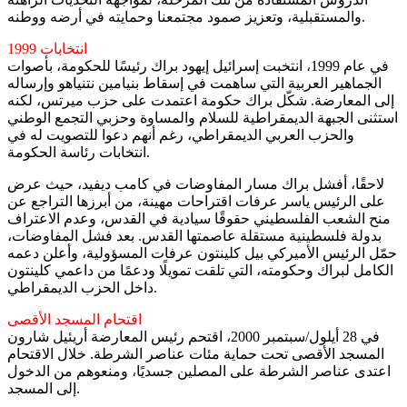
والمستقبلية، وتعزيز صمود مجتمعنا وحمايته في أرضه ووطنه.
انتخابات 1999
في عام 1999، انتخبت إسرائيل إيهود براك رئيسًا للحكومة، بأصوات
الجماهير العربية التي ساهمت في إسقاط بنيامين نتنياهو وإرساله
إلى المعارضة. شكّل براك حكومة اعتمدت على حزب ميرتس، لكنه
استثنى الجبهة الديمقراطية للسلام والمساوة وحزبي التجمع الوطني
والحزب العربي الديمقراطي، رغم أنهم دعوا للتصويت له في
انتخابات رئاسة الحكومة.
لاحقًا، أفشل براك مسار المفاوضات في كامب ديفيد، حيث عرض
على الرئيس ياسر عرفات اقتراحات مهينة، من أبرزها التراجع عن
منح الشعب الفلسطيني حقوقًا سيادية في القدس، وعدم الاعتراف
بدولة فلسطينية مستقلة عاصمتها القدس. بعد فشل المفاوضات،
حمّل الرئيس الأميركي بيل كلينتون عرفات المسؤولية، وأعلن دعمه
الكامل لبراك وحكومته، التي تلقت تمويلًا ودعمًا من داعمي كلينتون
داخل الحزب الديمقراطي.
اقتحام المسجد الأقصى
في 28 أيلول/سبتمبر 2000، اقتحم رئيس المعارضة أريئيل شارون
المسجد الأقصى تحت حماية مئات عناصر الشرطة. خلال الاقتحام
اعتدى عناصر الشرطة على المصلين جسديًا، ومنعوهم من الدخول
إلى المسجد.