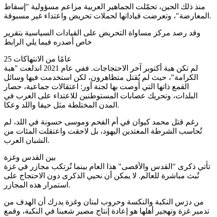
منذ ذلك الحين، تحمّلت الجماهير العربية مزاعم مسؤولية "إسقاط
المعارضة"، وتعرضت قياداتها لحملات تحريض واعتداء غير مسبوقة.
وقد رصد مركز مساواة التحريض على القيادات السياسية بتقرير
خاص أصدره فيما يلي الرابط
25 عامًا من الانتهاكات
لم تكن هبة أكتوبر آخر الاحتجاجات. ففي عام 2021 اندلعت "هبة
الكرامة"، حيث لم يُقتل متظاهرون، لكن استخدمت فيها وسائل
القمع ذاتها التي أوصت بها لجنة أور: اعتقالات جماعية، حصار
البلدات، وتحريك عصابات المستوطنين للاعتداء على العرب في
المدن المختلطة مثل حيفا واللد وعكا.
رغم قتل محمد كيوان في أم الفحم وموسى حسونة في اللد، لم
تُحاسب الشرطة المعتدين اليهود، بل لاحقت واعتقلت المئات من
الشبان العرب.
بين القدس وغزة
تأتي ذكرى "القدس والأقصى" هذا العام بينما تُرتكب مجازر في غزة
تُبث مباشرة للعالم. لا يمكن أن نحيي الذكرى دون الاحتجاج على
استمرار هذه المجازر.
من درَس النكبة والنكسة وحروب لبنان وغزة يدرك أن الهدف من
تدمير غزة وتهجير أهلها هو إعادة إنتاج مصير شعبنا في النكبة، وقمع