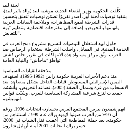
لجنة لبيد
كلّفت الحكومة وزير القضاء الجديد، موشيه لبيد (والد يائير لبيد)،
بتنفيذ توصيات لجنة أور. أصدر تقريرًا تضمّن توصيات تتعلق بتحسين
قدرات الشرطة لقمع المظاهرات، وملاحقة القيادات العربية
واتهامها بالتحريض، إضافة إلى مقترحات اقتصادية وتنظيم "يوم
للتعايش".
حاول لبيد استغلال التوصيات لتسريع مشروع دمج العرب في
الخدمة المدنية. في المقابل، واصلت الشرطة استخدام الرصاص ضد
العرب. وثّق مركز مساواة هذه الانتهاكات في تقرير خاص كشف
تواطؤ "ماحاش" والنيابة العامة.
ملاحقة القيادات السياسية
منذ دعم الأحزاب العربية حكومة رابين (1992-1995)، استهدف
اليمين الإسرائيلي المستوطن قيادات الداخل بشكل متصاعد. بعد
الانسحاب من غزة وشمال الضفة (2005)، تصاعد التحريض، وأُنشئت
جمعيات لنزع شرعية المشاركة السياسية للعرب، وسُنّت قوانين
لتهميشهم.
اتهم شمعون بيرس المجتمع العربي بخسارته انتخابات 1996. ورغم
أن 95% من العرب صوتوا لإيهود براك عام 1999، استثناهم من
حكومته. بعد حملة المقاطعة التي أعقبت قتل الشباب في 2000،
خسر براك انتخابات 2001 أمام أريئيل شارون.