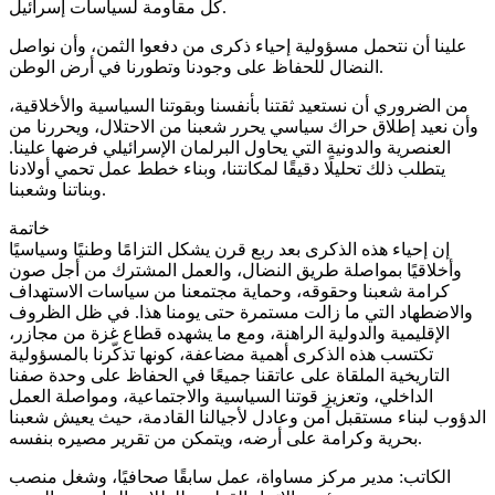
كل مقاومة لسياسات إسرائيل.
علينا أن نتحمل مسؤولية إحياء ذكرى من دفعوا الثمن، وأن نواصل
النضال للحفاظ على وجودنا وتطورنا في أرض الوطن.
من الضروري أن نستعيد ثقتنا بأنفسنا وبقوتنا السياسية والأخلاقية،
وأن نعيد إطلاق حراك سياسي يحرر شعبنا من الاحتلال، ويحررنا من
العنصرية والدونية التي يحاول البرلمان الإسرائيلي فرضها علينا.
يتطلب ذلك تحليلًا دقيقًا لمكانتنا، وبناء خطط عمل تحمي أولادنا
وبناتنا وشعبنا.
خاتمة
إن إحياء هذه الذكرى بعد ربع قرن يشكل التزامًا وطنيًا وسياسيًا
وأخلاقيًا بمواصلة طريق النضال، والعمل المشترك من أجل صون
كرامة شعبنا وحقوقه، وحماية مجتمعنا من سياسات الاستهداف
والاضطهاد التي ما زالت مستمرة حتى يومنا هذا. في ظل الظروف
الإقليمية والدولية الراهنة، ومع ما يشهده قطاع غزة من مجازر،
تكتسب هذه الذكرى أهمية مضاعفة، كونها تذكّرنا بالمسؤولية
التاريخية الملقاة على عاتقنا جميعًا في الحفاظ على وحدة صفنا
الداخلي، وتعزيز قوتنا السياسية والاجتماعية، ومواصلة العمل
الدؤوب لبناء مستقبل آمن وعادل لأجيالنا القادمة، حيث يعيش شعبنا
بحرية وكرامة على أرضه، ويتمكن من تقرير مصيره بنفسه.
الكاتب: مدير مركز مساواة، عمل سابقًا صحافيًا، وشغل منصب