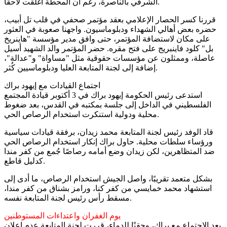
الشرقي بالناصرة، رغم أن المحطة أُغلقت لاحقًا.
قررنا كسر الحصار الإعلامي بعقد مؤتمر صحفي في قلب تل أبيب،
حضره بعض أهالي الشهداء ودبلوماسيون. واجهنا صعوبة في العثور
على مكان لاستضافة المؤتمر، حتى وافق مدير مؤسسة "هاينريخ
بل" كلود فاينبريج على فتح مقره. حضر المؤتمر والد الشهيد أسيل
عاصلة، وممثلون عن مؤسسات حقوقية مثل "مساواة" و"عدالة"،
إضافة إلى لجنة المتابعة العليا ودبلوماسيين كُثر.
اجتماع القيادات مع إيهود براك
استدعى رئيس الحكومة إيهود براك في 3 أكتوبر قيادة المجتمع
الفلسطيني في الداخل إلى جلسة بمكتبه في القدس، بعد ضغوط
محلية ودولية استنكرت استخدام الرصاص الحي.
قاد الوفد رئيس لجنة المتابعة محمد زيدان، برفقة قيادات سياسية
ورؤساء سلطات محلية. حاول براك إنكار استخدام الرصاص الحي
ضد المتظاهرين، لكن زيدان وضع أمامه رصاصًا جُمع من كفر مندا
كدليل قاطع.
بشكل متعمد تقريبًا، واصل الجيش استخدام الرصاص، ما أدى إلى
استشهاد محمد خمايسي من كفر كنا، ورامز بشناق من كفر مندا،
مسقط رأس رئيس لجنة المتابعة نفسه.
يوم الغفران واعتداءات المستوطنين
بعد الاجتماع مع براك، وحقنًا للدماء، قررت لجنة المتابعة عدم إعلان