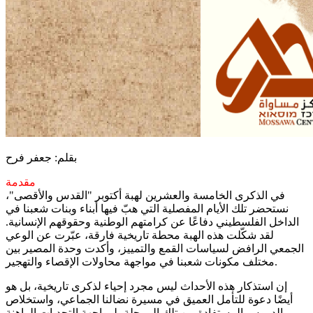
بقلم: جعفر فرح
مقدمة
في الذكرى الخامسة والعشرين لهبة أكتوبر "القدس والأقصى"،
نستحضر تلك الأيام المفصلية التي هبّ فيها أبناء وبنات شعبنا في
الداخل الفلسطيني دفاعًا عن كرامتهم الوطنية وحقوقهم الإنسانية.
لقد شكّلت هذه الهبة محطة تاريخية فارقة، عبّرت عن الوعي
الجمعي الرافض لسياسات القمع والتمييز، وأكدت وحدة المصير بين
مختلف مكونات شعبنا في مواجهة محاولات الإقصاء والتهجير.
إن استذكار هذه الأحداث ليس مجرد إحياء لذكرى تاريخية، بل هو
أيضًا دعوة للتأمل العميق في مسيرة نضالنا الجماعي، واستخلاص
الدروس المستفادة من تلك المرحلة، لمواجهة التحديات الراهنة