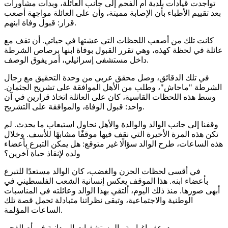
تواجدت قيادات بلدية أم الفحم إلى جانب العائلة، وبدأت مشاورات
بعد تقييم الأطباء بأن الإصابة مميتة، وأن على العائلة مواجهة أصعب
قرار: قبول وفاة ابنهم.
كانت تلك من أصعب اللحظات التي عشتها في حياتي. أن تقف مع
عائلة في لحظة كهذه، وهي تقرر القبول بوفاة ابنها برصاص الشرطة
داخل مستشفى إسرائيلي، أمر يفوق الوصف.
في تلك الدقائق، وصل محقق عربي من وحدة التحقيق مع رجال
الشرطة "ماحاش"، وطلب من الأهل الموافقة على تشريح الجثمان.
وسط هذه اللحظات القاسية، كان على العائلة اتخاذ قرارين في آن
واحد: قبول الوفاة، والموافقة على التشريح.
وقفنا إلى جانب الوالد والوالدة والأهل نحاول استيعاب ما يحدث. لم
تكن هذه المرة الأخيرة التي نقف فيها موقفًا مشابهًا للأسف. وخلال
هذه الساعات، طرح الوالد سؤالًا غير متوقع: هل يمكن التبرع بأعضاء
ولده لإنقاذ حياة آخرين؟
في أقسى لحظات الحزن والغضب، كان الوالد مستعدًا للتبرع
بأعضاء ابنه. هذا الموقف يعكس إنسانية الشعب الفلسطيني في
أبهى صورها. منذ ذلك اليوم، ألتقي بهذا الوالد وعائلته في المناسبات
الوطنية والاجتماعية، وتبقى نظراتنا متبادلة تحمل قصة تلك
الساعات المؤلمة.
د. عفو إغبارية والمستشفيات الميدانية في أم الفحم