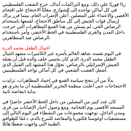
ردًا فوريًا على ذلك، ومع التراكمات آنذاك، خرج الشعب الفلسطيني
في كل أماكن تواجده إلى الشوارع، معلنًا الاحتجاج على اقتحام
الأقصى والاعتداء على المصلين. أُعلن الإضراب العام، بينما قرر براك
إرسال قوات الجيش إلى كل مناطق الاحتجاج، لقمعها باستخدام
الرصاص الحي. لم يستثنِ من هذا القمع المظاهرات التي خرجت
داخل المدن والقرى الفلسطينية في الخط الأخضر، وأمر باستخدام
الرصاص ضد المتظاهرين.
اغتيال الطفل محمد الدرة
في اليوم نفسه، شاهد العالم بأسره عبر الكاميرات مشهد اغتيال
الطفل محمد الدرة، الذي كان يحتمي خلف والده قبل أن يقتله
الجيش الإسرائيلي بالرصاص. تحوّل هذا المشهد إلى الفتيل الذي
أشعل الغضب الشعبي في كل أماكن تواجد الفلسطينيين.
بدلًا من أن تنجح سياسة القمع في إخماد المظاهرات، تزايدت
الاحتجاجات حتى أعلنت منظمة التحرير الفلسطينية أن ما يجري هو
بداية انتفاضة ثانية.
كان عدد كبير من المصلين من داخل الخط الأخضر حاضرًا في
المسجد الأقصى يوم اقتحامه. ومع وصول أخبار الإصابات من قرى
ومدن الداخل، توجهت مجموعات من النشطاء في اليوم التالي إلى
مستشفيات أوغوستا فكتوريا والمقاصد للتبرع بالدم، دعمًا للطواقم
الطبية التي واجهت ضغطًا هائلًا.