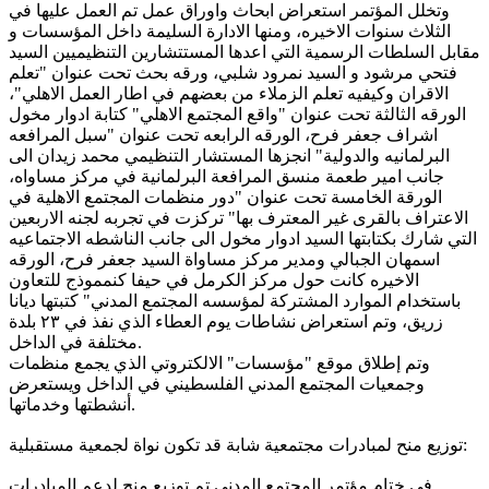
وتخلل المؤتمر استعراض ابحاث واوراق عمل تم العمل عليها في
الثلاث سنوات الاخيره، ومنها الادارة السليمة داخل المؤسسات و
مقابل السلطات الرسمية التي اعدها المستتشارين التنظيميين السيد
فتحي مرشود و السيد نمرود شلبي، ورقه بحث تحت عنوان "تعلم
الاقران وكيفيه تعلم الزملاء من بعضهم في اطار العمل الاهلي"،
الورقه الثالثة تحت عنوان "واقع المجتمع الاهلي" كتابة ادوار مخول
اشراف جعفر فرح، الورقه الرابعه تحت عنوان "سبل المرافعه
البرلمانيه والدولية" انجزها المستشار التنظيمي محمد زيدان الى
جانب امير طعمة منسق المرافعة البرلمانية في مركز مساواه،
الورقة الخامسة تحت عنوان "دور منظمات المجتمع الاهلية في
الاعتراف بالقرى غير المعترف بها" تركزت في تجربه لجنه الاربعين
التي شارك بكتابتها السيد ادوار مخول الى جانب الناشطه الاجتماعيه
اسمهان الجبالي ومدير مركز مساواة السيد جعفر فرح، الورقه
الاخيره كانت حول مركز الكرمل في حيفا كنمموذج للتعاون
باستخدام الموارد المشتركة لمؤسسه المجتمع المدني" كتبتها ديانا
زريق، وتم استعراض نشاطات يوم العطاء الذي نفذ في ٢٣ بلدة
مختلفة في الداخل.
وتم إطلاق موقع "مؤسسات" الالكتروتي الذي يجمع منظمات
وجمعيات المجتمع المدني الفلسطيني في الداخل ويستعرض
أنشطتها وخدماتها.
توزيع منح لمبادرات مجتمعية شابة قد تكون نواة لجمعية مستقبلية:
في ختام مؤتمر المجتمع المدني تم توزيع منح لدعم المبادرات