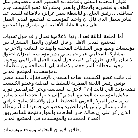
عنوان المجتمع المدني وعلاقته مع الجمهور العام وقضاياهم مثل
العنف والعنصريه والاحتلال والفقر بمشاركة عضو الكنيست جابر
عساقله، د. رفيق الحاج، والناشطة سمر عزايزه بالاضافه للسيد عبد
القادر سطل الذي قال ان واجبنا كمؤسسات المجتمع المدني العمل
على دعم قضايانا الأفقية التي نشترك بها كمجتمع.
أما الحلقة الثالثة فقد ادارتها الاعلامية نضال رافع حول تحديات
المجتمع المدني الاهلي وافاق التعاون والعمل المشترك بين
مؤسسات وبينها وبين السلطات المحليه والهيئات القياديه والاحزاب"
بمشاركة المحامي عمر خمايسي مدير مؤسسه الميزان لحقوق
الانسان والذي تطرق في كلمته حول أهمية العمل التراكمي ووجوب
وجود محطات للمراجعة، بالإضافة إلى المصالحة بين منظمات
ومؤسسات المجتمع المدني.
الى جانب عضو الكنيست اسامه السعدي بالإضافة إلى السيد مضر
يونس رئيس اللجنة القطرية للسلطات المحلية وعضو الكنيست
د.هبه يزبك التي قالت إن " الأحزاب السياسية ونحن كبرلمانيين دورنا
مكمل لمؤسسات المجتمع المدني" إلى جانبها تحدث السيد سامر
سويد مدير المركز العربي للتخطيط البديل والاستاذ سامح عراقي
قائم باعمال رئيس بلدية الطيره وعضو في جمعية انتماء وعطاء
الذي ركز على أن هنالك هدر الطاقات والموارد نتيجة للتنافس بين
أعضاء الجمعيات والمؤسسات في المجتمع المدني.
إطلاق الاوراق البحثية، وموقع مؤسسات