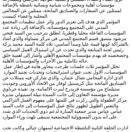
مؤسسات أهلية ومجموعات شبابية ونسائية ناشطة بالإضافة
لممثلين عن السفارات والصناديق المانحة، ممثلين عن المجالس
المحلية وأعضاء كنيست.
المؤتمر الذي هدف إلى تعزيز الدور واثر عمل تنظيمات المجتمع
المدني على المجتمع ومؤسساته، بالإضافة إلى زيادة عدد
المؤسسات الفاعلة محليا وقطريا، انطلق بترحيب من السيد فتحي
مرشود منسق قسم المجتمع المدني في مركز مساواة والذي أشاد
بالشراكة كونها قيمة عليا ومبدأ أساسي، تلاه كلمة السيد محمد بركة
رئيس لجنة المتابعة والذي تحدث عن ان استبدال العمل السياسي
وخصخصته قد يهدم مؤسسات المجتمع الأهلي وأشار إلى اهمية خلق
حالة تكاملية بين الأحزاب والمؤسسات الأهلية.
تخلل المؤتمر ثلاث جلسات طرحت محاور هامة في إطار عمل
المؤسسات، الاول تحت عنوان استراتيجيات وتحديات تجنيد الموارد
الذي اداره المحامي نضال عثمان، والذي شاركن فيه ممثلات عن
الصناديق المانحة مثل كريستيل لوفاز من الاتحاد الأوروبي وجوديث
ستيلماخ من مؤسسة فريدرخ ايبرت الالمانية، ود. تفيدة جرباوي
مديرة مؤسسة التعاون إلى جانب السيدة نبيلة اسبنيولي مديرة
مركز الطفولة والتي ركزت في كلمتها على مفهوم العمل التراكمي
والنفس الطويل لظهور نتائج عمل المؤسسات إلى جانب السيد
عباس عباس مدير جمعية المنارة لدعم ذوي التحديات الذي شدد
على أنه بدون المسؤولية المجتمعية سنبقى نلهث وراء الموارد.
ادارت الحلقة الثانية الناشطة الاجتماعية اسمهان جبالي وكانت تحت