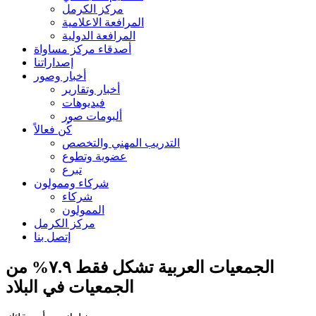
مركز الكرمل
المرافعة الاعلامية
المرافعة الدولية
أصدقاء مركز مساواة
إصداراتنا
أخبار وصور
أخبار وتقارير
فيديوهات
ألبومات صور
كُن فعالاً
التدريب المهني والتخصص
عضوية وتطوع
تبرع
شركاء وممولون
شركاء
الممولون
مركز الكرمل
إتصل بنا
الجمعيات العربية تشكل فقط ٧.٩% من
الجمعيات في البلاد