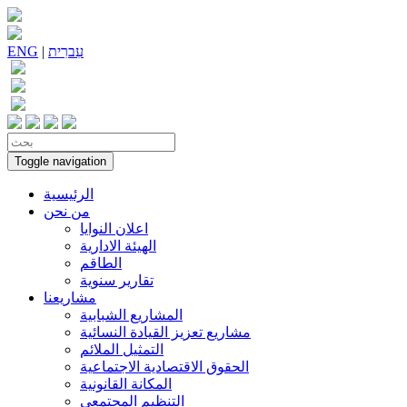
עִברִית
|
ENG
Toggle navigation
الرئيسية
من نحن
اعلان النوايا
الهيئة الادارية
الطاقم
تقارير سنوية
مشاريعنا
المشاريع الشبابية
مشاريع تعزيز القيادة النسائية
التمثيل الملائم
الحقوق الاقتصادية الاجتماعية
المكانة القانونية
التنظيم المجتمعي