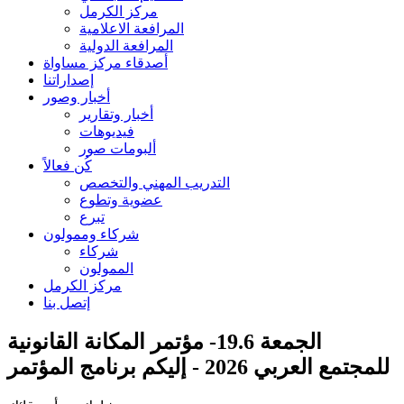
مركز الكرمل
المرافعة الاعلامية
المرافعة الدولية
أصدقاء مركز مساواة
إصداراتنا
أخبار وصور
أخبار وتقارير
فيديوهات
ألبومات صور
كُن فعالاً
التدريب المهني والتخصص
عضوية وتطوع
تبرع
شركاء وممولون
شركاء
الممولون
مركز الكرمل
إتصل بنا
الجمعة 19.6- مؤتمر المكانة القانونية
للمجتمع العربي 2026 - إليكم برنامج المؤتمر