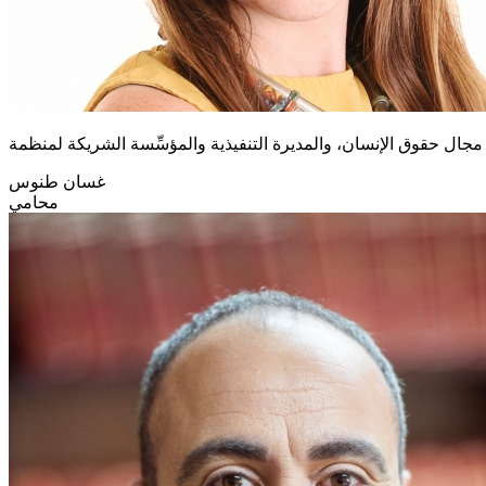
غسان طنوس
محامي