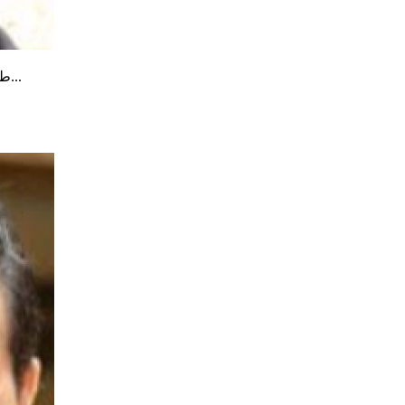
طبيب أسنان وباحث في علوم طب الأسنان. ينطلق من منهجيته العلمية...