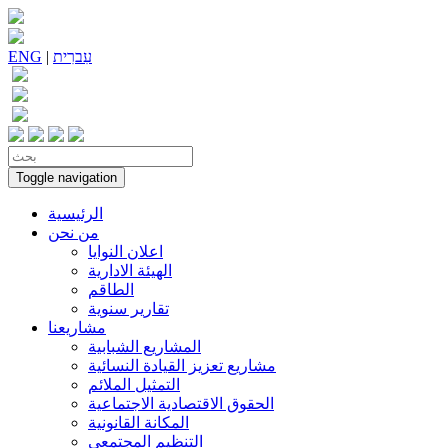
עִברִית
|
ENG
Toggle navigation
الرئيسية
من نحن
اعلان النوايا
الهيئة الادارية
الطاقم
تقارير سنوية
مشاريعنا
المشاريع الشبابية
مشاريع تعزيز القيادة النسائية
التمثيل الملائم
الحقوق الاقتصادية الاجتماعية
المكانة القانونية
التنظيم المجتمعي