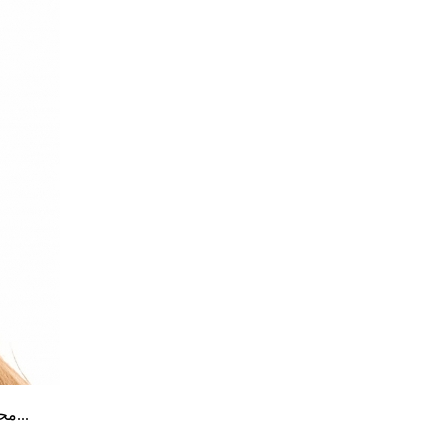
محامية وناشطة في مجال حقوق الإنسان، والمديرة التنفيذية والمؤسِّسة...