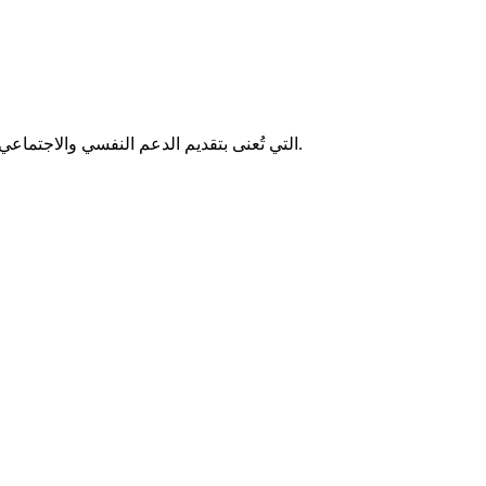
محامية وناشطة في مجال حقوق الإنسان، والمديرة التنفيذية والمؤسِّسة الشريكة لمنظمة "Humanity Crew"، التي تُعنى بتقديم الدعم النفسي والاجتماعي في أوقات الأزمات والكوارث.