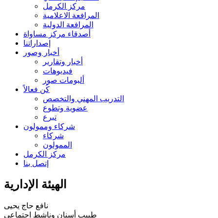
مركز الكرمل
المرافعة الاعلامية
المرافعة الدولية
أصدقاء مركز مساواة
إصداراتنا
أخبار وصور
أخبار وتقارير
فيديوهات
ألبومات صور
كُن فعالاً
التدريب المهني والتخصص
عضوية وتطوع
تبرع
شركاء وممولون
شركاء
الممولون
مركز الكرمل
إتصل بنا
الهيئة الإدارية
نافع حاج يحيى
طبيب أسنان وناشط اجتماعي