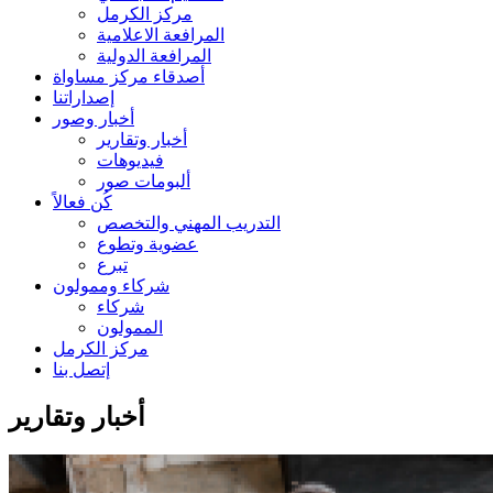
مركز الكرمل
المرافعة الاعلامية
المرافعة الدولية
أصدقاء مركز مساواة
إصداراتنا
أخبار وصور
أخبار وتقارير
فيديوهات
ألبومات صور
كُن فعالاً
التدريب المهني والتخصص
عضوية وتطوع
تبرع
شركاء وممولون
شركاء
الممولون
مركز الكرمل
إتصل بنا
أخبار وتقارير