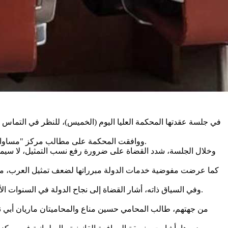
في جلسة عقدتها المحكمة العليا اليوم (الخميس)، للنظر في التماس 
ووافقت المحكمة على مطالب مركز "مساواة", وألزمت الدولة بتقديم خطة لتنفيذ قانون التمثيل الملائم خلال ثلاثة أشهر، بما يضمن تعزيز تمثيل المواطنين العرب في الوزارات الحكومية.
وخلال الجلسة، شدد القضاة على ضرورة رفع نسب التمثيل، لا سيما ف
كما عرضت مفوضية خدمات الدولة مبرراتها لضعف تمثيل العرب، من ب
وفي السياق ذاته، أشار القضاة إلى نجاح الدولة في السنوات الأخيرة في دمج نساء حريديات في سوق العمل من خلال استثمارات وجهود مكثفة، متسائلين عن غياب سياسات مماثلة تجاه المواطنين العرب.
من جهتهم، طالب المحامي حسين مناع والمحاميتان ماريان أبي ناد