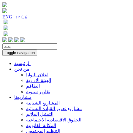
עִברִית
|
ENG
Toggle navigation
الرئيسية
من نحن
اعلان النوايا
الهيئة الادارية
الطاقم
تقارير سنوية
مشاريعنا
المشاريع الشبابية
مشاريع تعزيز القيادة النسائية
التمثيل الملائم
الحقوق الاقتصادية الاجتماعية
المكانة القانونية
التنظيم المجتمعي