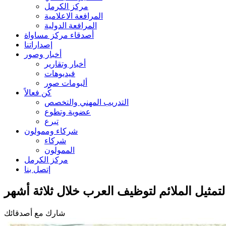
مركز الكرمل
المرافعة الاعلامية
المرافعة الدولية
أصدقاء مركز مساواة
إصداراتنا
أخبار وصور
أخبار وتقارير
فيديوهات
ألبومات صور
كُن فعالاً
التدريب المهني والتخصص
عضوية وتطوع
تبرع
شركاء وممولون
شركاء
الممولون
مركز الكرمل
إتصل بنا
 التمثيل الملائم لتوظيف العرب خلال ثلاثة أشهر
شارك مع أصدقائك