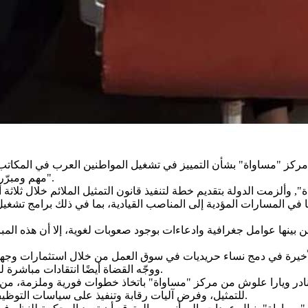
مركز "مساواة" بشأن التمييز في تشغيل المواطنين العرب في المكاتب ا
"مهم ومبرّر" في ظل الفجوات المستمرة في التشغيل، خاصة في المناصب العليا.
ي المسارات المؤدية إلى المناصب القيادية، بما في ذلك برامج تشغيل 
ينها عوامل جغرافية وادعاءات بوجود صعوبات لغوية، إلا أن هذه الم
ووجّه القضاة أيضًا انتقادات مباشرة لمفوضية خدمات الدولة، على خلفية انخفاض نسبة تمثيل العرب داخلها.
ر ويارا علوش من مركز "مساواة" باتخاذ خطوات فورية وملزمة، من بينها
للتمثيل، وفرض آليات رقابة وتنفيذ على سياسات التوظيف، بما يضمن تحقيق تمثيل عادل يتناسب مع نسبة العرب في المجتمع.