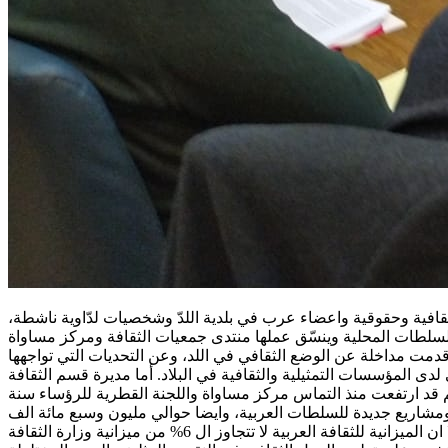
فية وحقوقية واعضاء عرب في بلدية اللدّ وشخصيات لدّاوية ناشطة،
لدى المؤسسات التمثيلية والثقافية في البلاد. أما مديرة قسم الثقافة
 قد ارتفعت منذ التماس مركز مساواة واللجنة القطرية للرؤساء سنة
 توزيع حوالي ١٨ مليون شيكل اضافيات على مهرجانات ومشاريع جديدة للسلطات العربية، وايضا حوالي مليون وسبع مائة الف