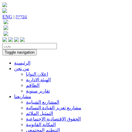
עִברִית
|
ENG
Toggle navigation
الرئيسية
من نحن
اعلان النوايا
الهيئة الادارية
الطاقم
تقارير سنوية
مشاريعنا
المشاريع الشبابية
مشاريع تعزيز القيادة النسائية
التمثيل الملائم
الحقوق الاقتصادية الاجتماعية
المكانة القانونية
التنظيم المجتمعي