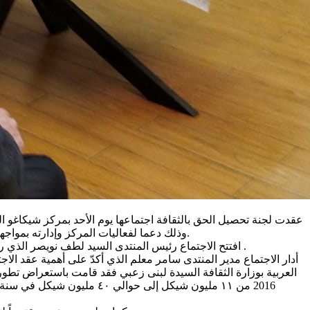
عقدت لجنة تحصيل الحق بالثقافة اجتماعها يوم الأحد بمركز شيكاغو
وذلك دعما لفعاليات المركز وإدارته بمواجهة الظروف والتحديات المحلية. إن اللجنة تعمل بطلب من لجنة رؤساء السلطات المحلية وينسّق عملها منتدى جمعيات الثقافة ومركز مساواة.
افتتح الاجتماع رئيس المنتدى السيد لطف نويصر الذي رحب بالحضور وتلته مديرة المركز الجماهيري السيدة فاتن زيناتي التي قدمت مداخلة عن الوضع الثقافي في اللد، وعن التحديات التي تواجهها .
أدار الاجتماع مدير المنتدى سامر معلم الذي أكدّ على أهمية عقد الا
العربية بوزارة الثقافة السيدة لبنى زعبي فقد قامت باستعراض تط