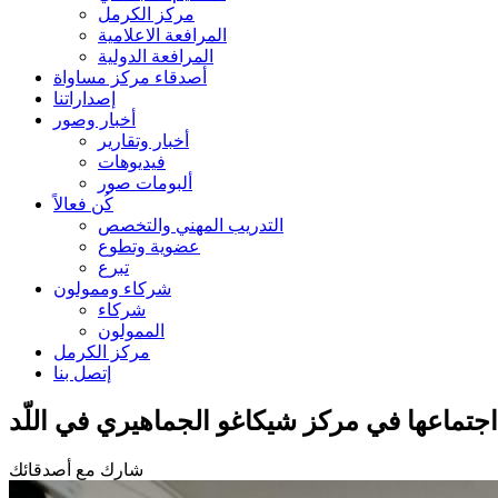
مركز الكرمل
المرافعة الاعلامية
المرافعة الدولية
أصدقاء مركز مساواة
إصداراتنا
أخبار وصور
أخبار وتقارير
فيديوهات
ألبومات صور
كُن فعالاً
التدريب المهني والتخصص
عضوية وتطوع
تبرع
شركاء وممولون
شركاء
الممولون
مركز الكرمل
إتصل بنا
اجتماعها في مركز شيكاغو الجماهيري في اللّد
شارك مع أصدقائك