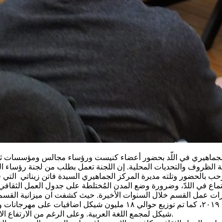
 الجماهيري في اللّد بحضور أعضاء كنيست ورؤساء مجالس ومؤسسات ثقا
جتماع في اللدّ، وضرورة وضع المدن المُختلطة على جدول العمل الثقافي 
ورات عمل القسم خلال السنوات الأخيرة. حيث كشفت ان ميزانية القسم
2016 من ١١ مليون شيكل إلى حوالي ٤٠ مليون شيكل في سنة ٢٠١٩، كما تم
شيكل لمجمع اللغة العربية. وعلى الرغم من الارتفاع الا ان الميزانية للثقافة العربية لا تتجاوز ال 6% من ميزانية وزارة الثقافة.