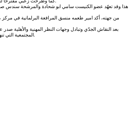
كما وطرحت زعبي مقترحاً لتطوير العمل الثقافي بكافة مجالاته ومواقع تواجد المجتمع العربي مع التشديد على تطوير العمل الثقافي في النقب والمثلث والمدن المختلطة.
هذا وقد تعهّد عضو الكنيست سامي ابو شحادة والمرشحة سندس صالح 
من جهته، أكد امير طعمه منسق المرافعة البرلمانية في مركز مس
بعد النقاش الجدّي وتبادل وجهات النظر المهنية والأهلية صدر ع
المجتمعية التي تنهش بمجتمعنا. كما وأعرب الاجتماع عن تضامنه مع كل المؤسسات الثقافية التي تعمل على نشر الثقافة وتشجيع الإبداع والفنون وحرية التعبير.