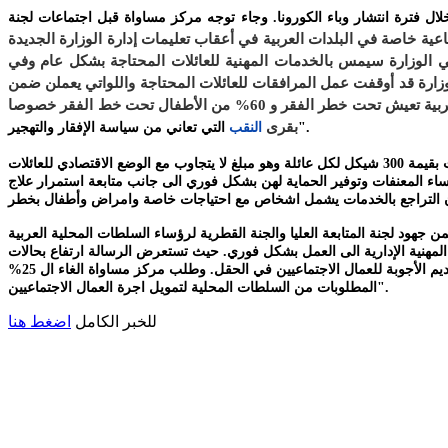
ال فترة انتشار وباء الكورونا. وجاء توجه مركز مساواة قبل اجتماعات لجنة
ة خاصة في البلدات العربية في أعقاب تعليمات إدارة الوزارة الجديدة
في الوزارة سيمس بالخدمات المهنية للعائلات المحتاجة بشكل عام وفي
زارة قد أوقفت عمل المرافقات للعائلات المحتاجة واللواتي يعملن ضمن
طواقم "تنفس للصعداء" ومراكز التمكين لمكافحة الفقر. وأشار المركز ان معطيات مؤسسة التأمين الوطني الأخيرة تؤكد ان 48% من العائلات العربية تعيش تحت خطر الفقر و 60% من الأطفال تحت خط الفقر خصوصا
بقرى
التي تعاني من سياسة الإفقار والتهجير".
النقب
وطلب مركز مساواة من الوزارة رفع حجم المعونات والمساعدات للعائلات المستورة حيث ان الوزارة تنوي هذا الأسبوع توزيع 300 الف بطاقة لشراء احتياجات بقيمة 300 شيكل لكل عائلة وهو مبلغ لا يتجاوب مع الوضع الاقتصادي للعائلات
لنساء المعنفات وتوفير الحماية لهن بشكل فوري الى جانب متابعة استمرار علاج
المهنية الإدارية الى العمل بشكل فوري. حيث تستعرض الرسالة ارتفاع بحالات
استخدام المخدرات، والاعتداءات الجنسية والعنف داخل العائلة خلال الفترة الأخيرة وتطالب الرسالة بإعادة الطواقم المهنية الإدارية الى العمل الفوري لتقديم الأجوبة للعمال الاجتماعيين في الحقل. وطلب مركز مساواة الغاء ال 25%
المطلوبات من السلطات المحلية لتمويل اجرة العمال الاجتماعيين".
للخبر الكامل
اضغط هنا