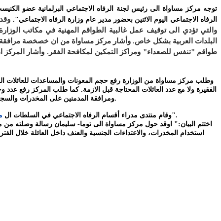
توجه مركز مساواة الى رئيس لجنة الرفاه الاجتماعي البرلمانية عضو الكنيست
وقد 
الرفاه الاجتماعي اليوم الاثنين بحضور مدير عام وزارة الرفاه الاجتماعي".
والتي تؤدي الى توقيف عمل غالبية الطواقم المهنية في مكاتب الوزارة
البلدات العربية بشكل خاص. وأشار مركز مساواة من ان خصخصة مرافقة ال
الفقيرة ولا مع عدد العائلات المحتاجة قبل الازمة. كما طلب المركز رفع عدد و
ومرافقة المدمنين على المخدرات والسجناء الجنائيين الذين من المتوقع ان يتم اطلاق سراحهم بسبب الازمة. يشار الى ان التراجع بالخدمات يشمل اشخاص مع احتياجات خاصة وامراض وأطفال بخطر.
العربية بتجهيز مواد مهنية حول خدمات الرفاه الاجتماعي بفترة الكورونا ضمن جهود لجنة المتابعة العليا والجنة القطرية لرؤساء السلطات المحلية العربية".
وقام منتدى مدراء أقسام الرفاه الاجتماعي في السلطات ال
م
اختتم البيان:" اوقد حول مركز مساواة الى توما- سليمان رسالة وصلته من م