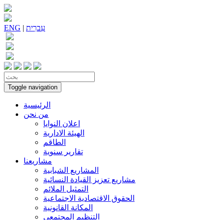
עִברִית
|
ENG
Toggle navigation
الرئيسية
من نحن
اعلان النوايا
الهيئة الادارية
الطاقم
تقارير سنوية
مشاريعنا
المشاريع الشبابية
مشاريع تعزيز القيادة النسائية
التمثيل الملائم
الحقوق الاقتصادية الاجتماعية
المكانة القانونية
التنظيم المجتمعي