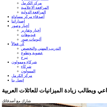
مركز الكرمل
المرافعة الاعلامية
المرافعة الدولية
أصدقاء مركز مساواة
إصداراتنا
أخبار وصور
أخبار وتقارير
فيديوهات
ألبومات صور
كُن فعالاً
التدريب المهني والتخصص
عضوية وتطوع
تبرع
شركاء وممولون
شركاء
الممولون
مركز الكرمل
إتصل بنا
عي ويطالب زيادة الميزانيات للعائلات العربية
شارك مع أصدقائك