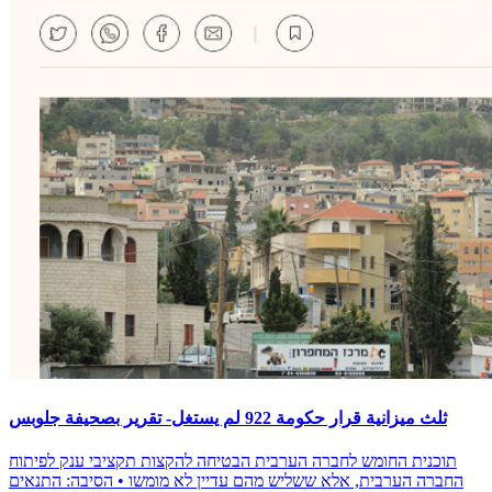
ثلث ميزانية قرار حكومة 922 لم يستغل- تقرير بصحيفة جلوبس
תוכנית החומש לחברה הערבית הבטיחה להקצות תקציבי ענק לפיתוח
החברה הערבית, אלא ששליש מהם עדיין לא מומשו • הסיבה: התנאים