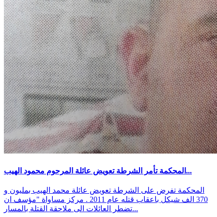
المحكمة تأمر الشرطة تعويض عائلة المرحوم محمود الهيب...
المحكمة تفرض على الشرطة تعويض عائلة محمد الهيب بمليون و
370 الف شيكل باعقاب قتله عام 2011 . مركز مساواة "مؤسف ان
تضطر العائلات الى ملاحقة القتلة بالمسار...