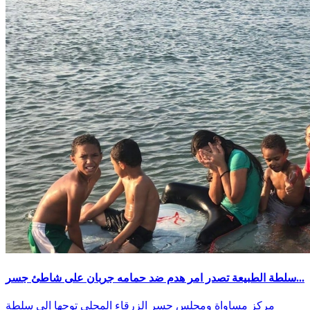
سلطة الطبيعة تصدر امر هدم ضد حمامه جربان على شاطئ جسر...
مركز مساواة ومجلس جسر الزرقاء المحلي توجها الى سلطة