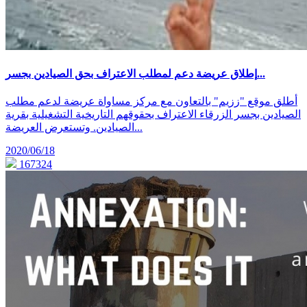
إطلاق عريضة دعم لمطلب الاعتراف بحق الصيادين بجسر...
أطلق موقع "ززيم" بالتعاون مع مركز مساواة عريضة لدعم مطلب
الصيادين بجسر الزرقاء الاعتراف بحقوقهم التاريخية التشغيلية بقرية
الصيادين. وتستعرض العريضة...
2020/06/18
167324