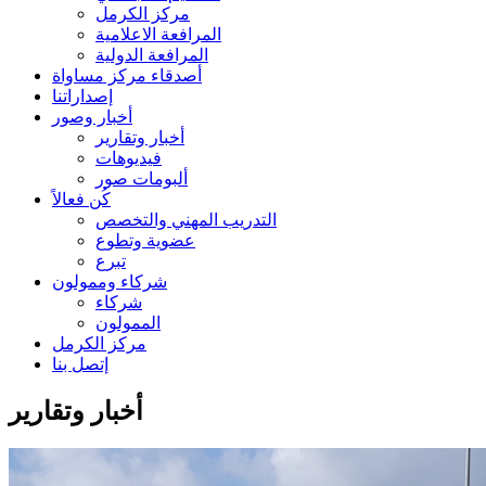
مركز الكرمل
المرافعة الاعلامية
المرافعة الدولية
أصدقاء مركز مساواة
إصداراتنا
أخبار وصور
أخبار وتقارير
فيديوهات
ألبومات صور
كُن فعالاً
التدريب المهني والتخصص
عضوية وتطوع
تبرع
شركاء وممولون
شركاء
الممولون
مركز الكرمل
إتصل بنا
أخبار وتقارير