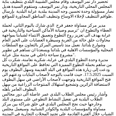
تحضير دار نمر اليوسف وقام مجلس الشبيبة البلدي بتنظيف بناية
المجلس المحلي التاريخية، ودار نمر اليوسف. وستقوم السيدة هديل
نصار مسؤولة وحدة تحسين وجه المدينة ببلدية عرابة البلدية بإرسال
طواقم التنظيف لإخلاء الاوساخ وتنظيف المناطق المجاورة للمواقع.
مدير مركز مساواة جعفر فرح الذي شارك باليوم الثاني، لحملة
العطاء والتطوع ان "ترميم وصيانة الأماكن السياحية والتاريخية في
عرابة يهدف الى تعزيز روح التطوع وتعميق الانتماء لشبابنا بمواجهة
محاولات خلق حالة من الغربة وسيطرة العصابات على الحيز العام
وشوارع بلداتنا. نعمل منذ تأسيس المركز بالتعاون مع السلطات
المحلية والمؤسسات الاهلية في بلداتنا ويسعدنا ان نساهم في تطوير
مشروع سياحة داخلي في مدينة مثل عرابة".
مديرة وحدة التطوع البلدي في عرابة، شكرية نعامنة، شكرت كل
من ساهم بحملة التطوع المميزة التي تحافظ على المواقع التاريخية
ودعت إلى زيارة هذه المواقع في البلد القديمة وسهل البطوف يوم
السبت 17.5.2025. حيث قامت بالتوجه لأصحاب البنايات ودعتهم الى
فتح المواقع التاريخية وتوجهت لأصحاب الأراضي في سهل البطوف
لاستضافة الزائرين وتشجيع استهلاك المنتوجات الزراعية من سهل
البطوف العامر بأهله.
وأشار رئيس مجلس الطلاب البلدي عمر عاصلة الى دور مجالس
الطلاب البلدية في تفعيل النشاط التطوعي على مستوى البلد
وخارجها حيث نجح المجلس البلدي في خلق شراكة بين مركز
مساواة والمؤسسات البلدية والكوادر الشبابية. وسيعمل مجلس
الشباب خلال الفترة القادمة على تجنيد المحلات التجارية في المدينة