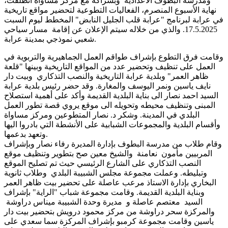
ومدرسة البطوف الاعدادية وبشراكة مع مركز مساواة انطلقت،
نهاية الأسبوع المنصرم، الفعاليات التطوعية لتحضير مواقع تاريخية
في عرابة لبرنامج "عرابة قلب الجليل النابض" المخطط ليوم السبت
17.5.2025. والذي من خلاله سيتم الإعلان عن إقامة مسار سياحي
شعبي نموذجي بمدينة عرابة.
وقامت فرق التطوع بإشراف طواقم العمل الجماهيرية والتربوية في
العمل على تنظيف وتحضير عدد من المواقع التاريخية وبينها "قلعة
ظاهر العمر" وبلدية عرابة التاريخية والنصب التذكاري وبيت دار
نايف ياسين ونمر اليوسف والمغارة. وقد حضر رئيس بلدية عرابة
السيد احمد نصار الى بناية البلدية القديمة وأكد على أهمية استصلاح
المبنى وتنظيف محيطه وتحويله الى موقع يروي قصة تطور العمل
البلدي في المدينة. وشكر د. نصار المتطوعين ومركز مساواة
وأقسام البلدية والمجموعات الشبابية على الأنشطة التي بادروا اليها
وتعهد بدعمها.
وقام طلاب من مدرسة البطوف بإدارة المديرة رفاء نصار وبإشراف
المربيين مأمون نعامنة والشيخ معين صح بتطوير وتنظيف موقع
النصب التذكاري على الشارع الرئيسي حيث تم تصليح الموقع
وتبليطه. وعملت مجموعة مجلس الشبيبة البلدي وطلاب ثانوية
البخاري بإدارة الاستاذ مرعب عاصلة على تحضير بيت ظاهر العمر
وبناية البلدية القديمة. وقامت مجموعة شباب "الراية" بإشراف
السيد معتصم عاصلة و مديرة وحدة الشبيبة ميناس دراوشة
والمركزة سحر دراوشة من مركز محمود درويش بتحضير بيت دار
ياسين وقامت مجموعة كرمبو بإشراف المركزة سما سعدي على