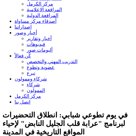
مركز الكرمل
المرافعة الاعلامية
المرافعة الدولية
أصدقاء مركز مساواة
إصداراتنا
أخبار وصور
أخبار وتقارير
فيديوهات
ألبومات صور
كُن فعالاً
التدريب المهني والتخصص
عضوية وتطوع
تبرع
شركاء وممولون
شركاء
الممولون
مركز الكرمل
إتصل بنا
في يوم تطوعي شبابي: انطلاق التحضيرات
لبرنامج "عرابة قلب الجليل النابض" لإحياء
المواقع التاريخية في المدينة