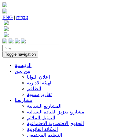
עִברִית
|
ENG
Toggle navigation
الرئيسية
من نحن
اعلان النوايا
الهيئة الادارية
الطاقم
تقارير سنوية
مشاريعنا
المشاريع الشبابية
مشاريع تعزيز القيادة النسائية
التمثيل الملائم
الحقوق الاقتصادية الاجتماعية
المكانة القانونية
التنظيم المجتمعي