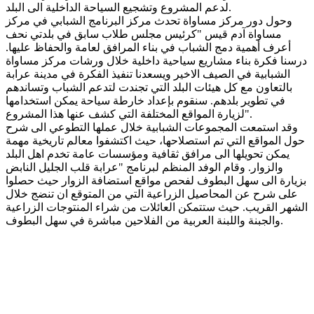
لدعم المشروع وتشجيع السياحة الداخلية الى البلد.
وحول دور مركز مساواة تحدث مركز البرنامج الشبابي في مركز
مساواة آدم قيس "كرئيس مجلس طلاب سابق في بلدتي نحف
أعرف أهمية دمج الشباب في بناء المرافق لعامة والحفاظ عليها.
درسنا فكرة بناء مشاريع سياحية داخلية خلال ورشات مركز مساواة
الشبابية في الصيف الاخير ويسعدنا تنفيذ الفكرة في مدينة عرابة
بالتعاون مع كل هيئات البلد التي تجندت لتدعم الشباب وتساندهم
في تطوير بلدهم. سنقوم بإعداد خارطة سياحة يمكن استخدامها
لزيارة المواقع المختلفة التي كشف عنها هذا المشروع".
وقد استمعت المجموعات الشبابية خلال عملها التطوعي الى شرح
حول المواقع التي تم استصلاحها، حيث اكتشفوا معالم تاريخية مهمة
يمكن تحويلها الى مرافق ثقافية ومؤسسات عامة تخدم اهل البلد
والزوار. وقام الوفد المنظم لبرنامج "عرابة قلب الجليل النابض
بزيارة الى سهل البطوف لفحص مواقع استضافة الزوار حيث حصلوا
على شرح عن المحاصيل الزراعية التي من المتوقع ان تنضج خلال
الشهر القريب. حيث ستتمكن العائلات من شراء المنتوجات الزراعية
والجبنة واللبنة العربية من الفلاحين مباشرة في سهل البطوف.