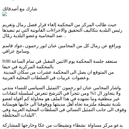
شارك مع أصدقائك
حيث طالب المركز من المحكمة إلغاء قرار فصل رمال وتغريم
رئيس البلدية بتكاليف التحقيق والاجراءات القانونية التي تم تنفيذها
ضد المحامية وعضو البلدية رمّال. .
ويرافع عن رمال كل من المحامين عنان ابور رحمون ،جواد قاسم
وسامح عراقي.
ستعقد جلسة المحكمة يوم الاثنين المقبل في تمام الساعة 9:00
بالمحكمة المركزية في حيفا
من المتوقع ان يصل الى المحكمة عشرات من سكان المدينة
وعضوات عربيات في السلطات المحلية العربية.
واشار المحامي عنان ابو رحمون "التمثيل السياسي للنساء متدني
ولا يتجاوز ال 1% ومن تتجرأ في الترشح تتعرض لسلسلة انتقادات
غير منطقية وما نشهده في هذا الملف هو محاولة كم أفواه لعضو
بلدية نشيطة ملتزمة تجاه أهل مدينتها ووقوفنا الى جانبها هوبمثابة
وقوف الى جانب التمثيل النسائي في السلطات المحلية العربية وفي
البلدات المختلطة".
يدعو مركز مساواة نشطاء ونشيطات من عكا وخارجها للمشاركة