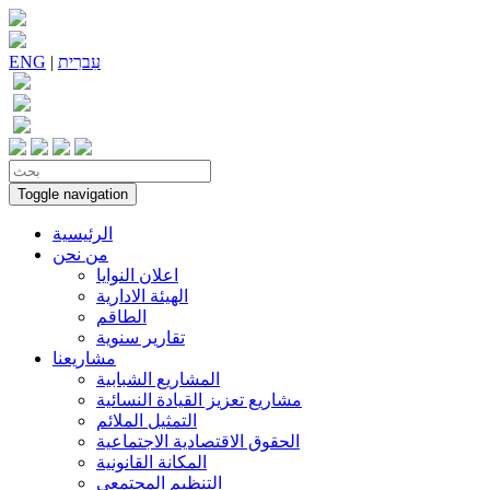
עִברִית
|
ENG
Toggle navigation
الرئيسية
من نحن
اعلان النوايا
الهيئة الادارية
الطاقم
تقارير سنوية
مشاريعنا
المشاريع الشبابية
مشاريع تعزيز القيادة النسائية
التمثيل الملائم
الحقوق الاقتصادية الاجتماعية
المكانة القانونية
التنظيم المجتمعي