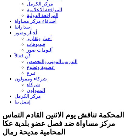
مركز الكرمل
المرافعة الاعلامية
المرافعة الدولية
أصدقاء مركز مساواة
إصداراتنا
أخبار وصور
أخبار وتقارير
فيديوهات
ألبومات صور
كُن فعالاً
التدريب المهني والتخصص
عضوية وتطوع
تبرع
شركاء وممولون
شركاء
الممولون
مركز الكرمل
إتصل بنا
المحكمة تناقش يوم الاثنين القادم التماس
مركز مساواة ضد فصل عضو بلدية عكا
المحامية مديحة رمال