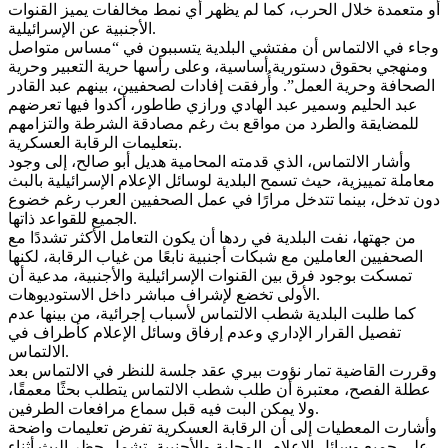
أو متعمدة خلال الحرب، كما لم يظهر أي نمط مخالفات يميز القنوات
الأجنبية عن الإسرائيلية.
وجاء في الالتماس أن مفتشي البلدية يتسببون في “مساس متواصل
ومنهجي بحقوق دستورية أساسية، وعلى رأسها حرية التعبير وحرية
الصحافة وحرية العمل”. وأُرفقت إفادات لصحفيين، بينهم عبد القادر
عبد الحليم وسمير عبد الهادي ورازي طاطور، أكدوا فيها تعرضهم
للمضايقة والطرد من مواقع بث رغم مصادقة الشرطة والتزامهم
بتعليمات الرقابة العسكرية.
وأشار الالتماس، الذي قدمته المحامية هديل أبو صالح، إلى وجود
معاملة تمييزية، حيث تسمح البلدية لوسائل الإعلام الإسرائيلية بالبث
دون تدخل، بينما تتدخل مرارًا في عمل الصحفيين العرب رغم خضوع
الجميع للقواعد ذاتها.
من جهتها، نفت البلدية في ردها أن يكون التعامل الأكثر تشددًا مع
الصحفيين العاملين مع شبكات أجنبية نابعًا من غياب الرقابة، لكنها
تمسكت بوجود فرق بين القنوات الإسرائيلية والأجنبية، مدعية أن
الأولى تخضع لإشراف مباشر داخل الاستوديوهات.
كما طلبت البلدية شطب الالتماس لأسباب إجرائية، من بينها عدم
تفصيل القرار الإداري وعدم إرفاق وسائل الإعلام كأطراف في
الالتماس.
وقررت القاضية تمار نؤوت بيري عقد جلسة للنظر في الالتماس بعد
عطلة الفصح، معتبرة أن طلب شطب الالتماس يتطلب بحثًا معمقًا،
ولا يمكن البت فيه قبل سماع مرافعات الطرفين.
وأشارت المعطيات إلى أن الرقابة العسكرية تفرض تعليمات واضحة
على جميع وسائل الإعلام، المحلية والأجنبية، تشمل حظر البث أثناء