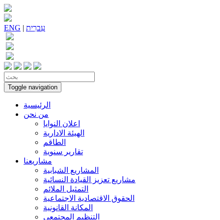
עִברִית
|
ENG
Toggle navigation
الرئيسية
من نحن
اعلان النوايا
الهيئة الادارية
الطاقم
تقارير سنوية
مشاريعنا
المشاريع الشبابية
مشاريع تعزيز القيادة النسائية
التمثيل الملائم
الحقوق الاقتصادية الاجتماعية
المكانة القانونية
التنظيم المجتمعي