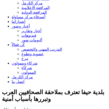
مركز الكرمل
المرافعة الاعلامية
المرافعة الدولية
أصدقاء مركز مساواة
إصداراتنا
أخبار وصور
أخبار وتقارير
فيديوهات
ألبومات صور
كُن فعالاً
التدريب المهني والتخصص
عضوية وتطوع
تبرع
شركاء وممولون
شركاء
الممولون
مركز الكرمل
إتصل بنا
بلدية حيفا تعترف بملاحقة الصحافيين العرب
وتبررها بأسباب أمنية