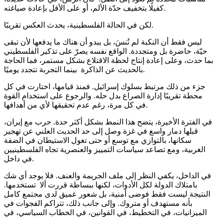
كفيلًا بتخفيف حدّة الألم، أو على الأقل بإعادة صياغته.
لكن في الحالة الفلسطينية، يحدث العكس تقريبًا.
ليس فقط أن النكبة لم تُنسَ، بل يبدو أن هناك ما يدفعها لأن تبقى
حيّة، حاضرة بل ومتجددة. الواقع نفسه يصرّ على تذكير الفلسطيني
بما حدث، وعلى إعادة إنتاج لحظة الاقتلاع بشكل مستمر، فما الحاجة
بالحديث عن الذاكرة بينما التجربة تتجدد يوميًا.
جزء من ذلك مرتبط بسلوك إسرائيل. فمنذ قيامها، اختارت في كل
محطة تقريبًا إدارة الصراع بدل حله. والرجوع على استخدام القوة
في كل مرة، رغم عدم تحقيقها لأي من أهدافها.
في الفترة الأخيرة، يتضح هذا النمط بشكل أكثر حدة. حرب مع إيران،
قبلها دمار واسع في غزة وصل إلى حد الحديث العلني عن تهجير
سكانها، بالتوازي مع توسع أو حتى تغول الاستيطان في الضفة
الغربية، ومع تصاعد سياسات التمييز والعنصرية تجاه الفلسطينيين
في داخل.
في الداخل، يكفي النظر إلى ملف الجريمة والعنف. فلا يوجد أي شك
بامتلاك الدولة لكل الأدوات، لكنها ببساطة قررت ألا تستخدمها.
النتيجة ليست فقط فوضى أمنية، بل شعور عميق لدى مجتمع كامل
بأنه مستهدف أو متروك. وإلى جانب ذلك، تتراكم الفجوات في
الميزانيات، في التخطيط، في القوانين، في الخطاب السياسي، في