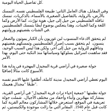
كل تفاصيل الحياة اليومية.
وفي المقابل، هناك العامل الثاني: طبيعة الفلسطيني نفسه. التمسك
بالأرض، بالرواية، بالتفاصيل الصغيرة، بالأسماء، بالذكريات. تمسك
تناقله الفلسطيني من جيل إلى جيل، هوية تورّث، كما الأرض وكما
اللغة وكما الجينات. وهذا ينعكس بوضوح أيضًا بتمسك الفلسطينيين
في الشتات بقضيتهم وروايتهم.
لم يتحقق الادعاء المنسوب لبن غوريون بأن الكبار يموتون والصغار
ينسون، لم يتحقق بسبب إصرار الفلسطينيين وتمسكهم بقضيتهم
وتناقلهم للرواية من جيل إلى آخر، ولكن هذا ليس السبب الوحيد،
فقد ساهمت اسرائيل بسلوكها وسياساتها منذ النكبة حتى اليوم، بهذا
الأمر.
جولة صغيرة في أراضي قرية المجيدل المهجرة في بداية هذا
الأسبوع كانت مثالًا إضافيًا.
اليوم تغطي أراضي المجيدل مدينة كاملة، أطلقوا عليها الاسم نفسه
طبعًا "مجدال هعيمك".
جولة نظمتها "جمعية إحياء تراث قرية المجيدل" في أراضي القرية،
بمشاركة مهجّرين وأبناء وأحفاد من مختلف الأجيال، شملت جولة
تعريفية في الموقع، استعرض خلالها المشاركون معالم القرية كما
كانت قبل عام 1948. المقابر التي ما زالت موجودة والكنيستين، ثم