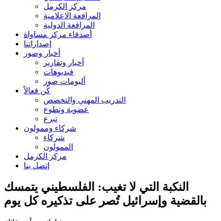
مركز الكرمل
المرافعة الاعلامية
المرافعة الدولية
أصدقاء مركز مساواة
إصداراتنا
أخبار وصور
أخبار وتقارير
فيديوهات
ألبومات صور
كُن فعالاً
التدريب المهني والتخصص
عضوية وتطوع
تبرع
شركاء وممولون
شركاء
الممولون
مركز الكرمل
إتصل بنا
النكبة التي لا تغيب: الفلسطيني يتمسك
بالقضية وإسرائيل تُصر على تذكيره كل يوم