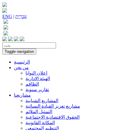
עִברִית
|
ENG
Toggle navigation
الرئيسية
من نحن
اعلان النوايا
الهيئة الادارية
الطاقم
تقارير سنوية
مشاريعنا
المشاريع الشبابية
مشاريع تعزيز القيادة النسائية
التمثيل الملائم
الحقوق الاقتصادية الاجتماعية
المكانة القانونية
التنظيم المجتمعي