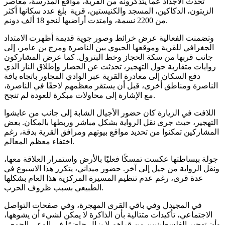
تحدث الأجداد عما يتذكرونه من القرية، مواقع المدرسة، معاصر
الزيتون، الدكاكين، المسجد والكنيستين، قرية بلغ عدد سكانها أكثر
من 2200 نسمة، وامتدت أراضيها لنحو 18 ألف دونم.
وتضمنت الفعالية عرض خرائط وصور جوية قديمة أظهرت الامتداد
الجغرافي للقرية وموقعها الحيوي بين الناصرة ومرج بن عامر، إلى
جانب قربها من سكة الحجاز وخط البترول. كما عرض المشاركون
روايات متقاربة حول التهجير، تحدثت عن الحصار وإطلاق النار الذي
دفع السكان إلى مغادرة القرية عبر الوادي المجاور باتجاه يافة
الناصرة ومناطق أخرى، قبل أن يستقر معظمهم لاحقًا في الناصرة،
مع الإشارة إلى محاولات مبكرة للعودة لم تنجح.
اللافت في الزيارة كان حضور الأجيال الشابة إلى جانب من عايشوا
التهجير، حيث جرى نقل الرواية بشكل مباشر وربطها بالمكان. بعض
المشاركين تمكنوا من تحديد مواقع بيوتهم ومرافق القرية بدقة، رغم
اختفاء معظم المعالم.
جولة ببساطتها عكست تمسكًا فعليًا بالأرض واستمرار العلاقة معها،
ونقل الرواية من جيل إلى آخر. حضور ميداني، يتكرر هذا الاسبوع في
عدة قرى، رغم عدم تنظيم المسيرة المركزية هذا العام بشكلها
الطبيعي بسبب ظروف الحرب.
في المجيدل وفي باقي القرى المهجرة، وفي صفحات التواصل
الاجتماعي، تأكيدات متتالية بأن الذاكرة لا يمكن لشيء أن يشوهها،
وأن تهجير الفلسطينيين من قراهم لا يزال حاضرًا في الوعي الجمعي