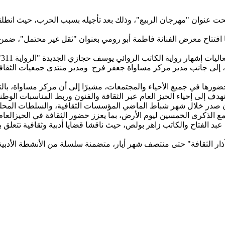
حت مدينة طمرة، مساء الاثنين، فعاليات "آذار الثقافة 2026" تحت عنوان "مهرجان الربيع"، وذلك
ا افتتاح معرض الفنانة فاطمة أبو رومي بعنوان "ثقل غير محتمل"، ضم
لى جانب مدير مركز مساواة جعفر فرح ومدير منتدى جمعيات الثقافة 
ضورها في جميع الأحياء والمجتمعات، مشيرًا إلى أن مركز مساواة، بالتع
 صدر خلال شهر شباط الماضي المؤسسات الثقافية، والسلطات المحلية، و
عبد الفتاح والكاتب زاهر بولص، حيث ناقشا قضايا أدبية وثقافية تتعلق 