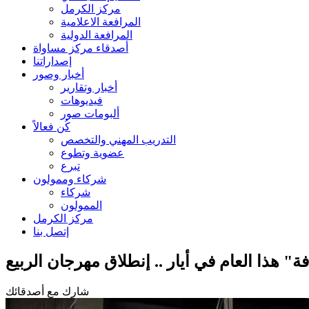
مركز الكرمل
المرافعة الاعلامية
المرافعة الدولية
أصدقاء مركز مساواة
إصداراتنا
أخبار وصور
أخبار وتقارير
فيديوهات
ألبومات صور
كُن فعالاً
التدريب المهني والتخصص
عضوية وتطوع
تبرع
شركاء وممولون
شركاء
الممولون
مركز الكرمل
إتصل بنا
ة" هذا العام في أيار .. إنطلاق مهرجان الربيع
شارك مع أصدقائك