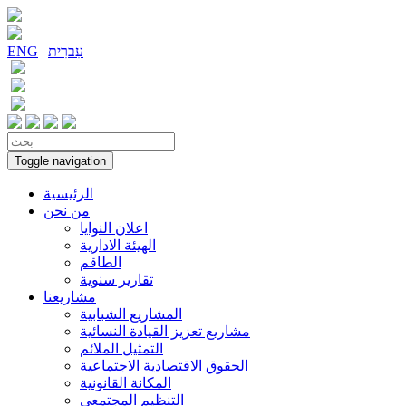
עִברִית
|
ENG
Toggle navigation
الرئيسية
من نحن
اعلان النوايا
الهيئة الادارية
الطاقم
تقارير سنوية
مشاريعنا
المشاريع الشبابية
مشاريع تعزيز القيادة النسائية
التمثيل الملائم
الحقوق الاقتصادية الاجتماعية
المكانة القانونية
التنظيم المجتمعي