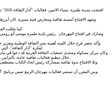
افتت
وشهد الافتتاح أمسية ثقافية ومعارض فنية مميزة، كان أبرزه
كما تخللت الفعاليات إشهار رواية الكاتب الروائي يوسف حجازي الجديدة "الرواية 311"، ضمن برنامج آذار الثقافة، في خطوة لاقت تفاعلًا واسعًا من الحضور.
وشارك في افتتاح المهرجان رئيس بلدية طمرة موسى أبو رومي، إ
وأكد جعفر فرح خلال كلمته أهمية نشر الثقافة الوطنية وتعزيز ح
لفكرة "آذار الثقافة"، التي تهدف إلى إحياء الحيز العام عبر الثقافة والفنون وربط المناسبات الوطنية والاجتماعية بالنشاط الثقافي المفتوح أمام الجمهور، خاصة الشباب.
وكان مركز مساواة ومنتدى جمعيات الثقافة العربية قد دعوا في بيان
خلال تنظيم فعاليات ثقافية عامة، بالتزامن مع الذكرى الخمسين ليوم الأرض، بما يعزز حضور الثقافة في الحيزالعام ويمنح المبادرات الثقافية المستقلة مساحة أوسع للوصول إلى الناس.
وتلا الافتتاح ندوة ثقافية بمشاركة رئيس اتحاد الكتاب مصطفى 
ومن المقرر أن تستمر فعاليات مهرجان الربيع ضمن برنامج "آذار الثقافة" حتى منتصف شهر أيار، متضمنة سلسلة من الأنشطة الأدبية والفنية والثقافية المتنوعة في مدينة طمرة وعدد من البلدات العربية.