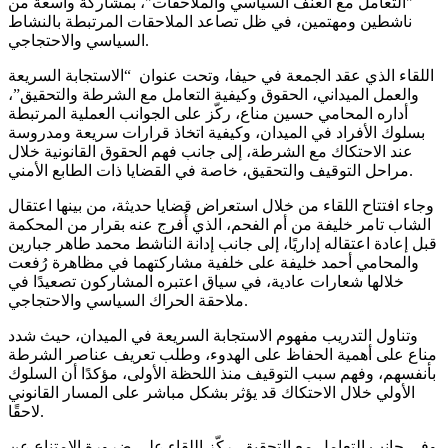
"التعامل مع العنف السياسي والملاحقات"، بمشاركة واسعة من
ناشطين ومهتمين، في ظل تصاعد الملاحقات المرتبطة بالنشاط
السياسي والاحتجاجي.
اللقاء الذي عقد الجمعة في حيفا، وتحت عنوان “الاستجابة السريعة
والعمل الميداني، الحقوق وكيفية التعامل مع الشرطة والتحقيق”،
أداره المحامي حسين مناع، ركّز على الجوانب العملية المرتبطة
بسلوك الأفراد في الميدان، وكيفية اتخاذ قرارات سريعة ومدروسة
عند الاحتكاك مع الشرطة، إلى جانب فهم الحقوق القانونية خلال
مراحل التوقيف والتحقيق، خاصة في القضايا ذات الطابع الأمني.
وجاء افتتاح اللقاء من خلال استعراض قضايا حديثة، من بينها اعتقال
الشاب تامر خليفة من أم الفحم، الذي أُفرج عنه بقرار من المحكمة
قبل إعادة اعتقاله إداريًا، إلى جانب إدانة الناشط محمد طاهر جبارين
والمحامي أحمد خليفة على خلفية مشاركتهما في مظاهرة رُفعت
خلالها شعارات عادية، في سياق اعتبره المشاركون تصعيدًا في
ملاحقة الحراك السياسي والاحتجاجي.
وتناول التدريب مفهوم الاستجابة السريعة في الميدان، حيث شدد
مناع على أهمية الحفاظ على الهدوء، وطلب تعريف عناصر الشرطة
بأنفسهم، وفهم سبب التوقيف منذ اللحظة الأولى، مؤكدًا أن السلوك
الأولي خلال الاحتكاك قد يؤثر بشكل مباشر على المسار القانوني
لاحقًا.
وفي جانب التعامل مع التحقيق، ركّز اللقاء على ضرورة الامتناع عن