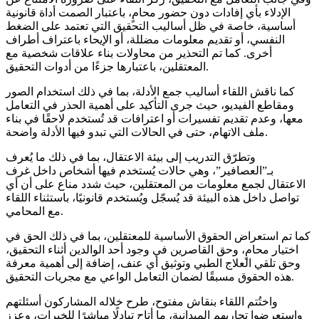
الإدلاء بأي إفادات دون حضور محامٍ، باعتبار الصمت أداة قانونية
أساسية، خاصة في ظل أساليب التحقيق التي تعتمد على الضغط
النفسي، أو تقديم معلومات مضللة، أو الإيحاء باعتراف أطراف
أخرى. كما تم التحذير من محاولات بناء علاقات شخصية مع
المعتقلين، باعتبارها جزءًا من أدوات التحقيق.
كما ناقش اللقاء أساليب جمع الأدلة، بما في ذلك استخدام الصور
ومقاطع الفيديو، حيث جرى التأكيد على أهمية الحذر في التعامل
معها، وعدم تقديم تفسيرات أو اعترافات قد تُستخدم لاحقًا في بناء
ملف الاتهام، حتى في الحالات التي تبدو فيها الأدلة واضحة.
وتطرّق التدريب إلى بيئة الاعتقال، بما في ذلك ما يُعرف
بـ”العصافير”، وهي حالات يُستخدم فيها أشخاص داخل غرف
الاعتقال لجمع معلومات من المعتقلين، حيث شدد مناع على أن أي
تواصل داخل هذه البيئة قد يُسجّل ويُستخدم قانونيًا، باستثناء اللقاء
مع المحامي.
كما تم استعراض الحقوق الأساسية للمعتقلين، بما في ذلك الحق في
اختيار محامٍ، وحق القاصرين في وجود أحد الوالدين أثناء التحقيق،
وحق تلقي العلاج الطبي وتوثيق أي عنف، إضافة إلى أهمية معرفة
هذه الحقوق مسبقًا لضمان التعامل الواعي مع مجريات التحقيق.
واختُتم اللقاء بنقاش مفتوح، طرح خلاله المشاركون أسئلتهم
واستعرضوا تجاربهم الميدانية، ما أتاح تبادلًا مباشرًا للخبرات، وعزز