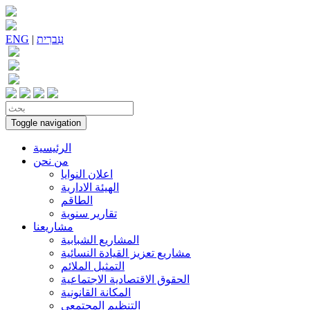
עִברִית
|
ENG
Toggle navigation
الرئيسية
من نحن
اعلان النوايا
الهيئة الادارية
الطاقم
تقارير سنوية
مشاريعنا
المشاريع الشبابية
مشاريع تعزيز القيادة النسائية
التمثيل الملائم
الحقوق الاقتصادية الاجتماعية
المكانة القانونية
التنظيم المجتمعي