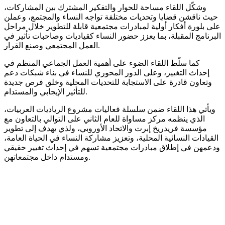
وشكّل اللقاء مساحة للحوار والتفكير المشترك بين المشاركات،
حيث ناقشن قضايا وتحديات مختلفة تواجه النساء والمجتمع، وعملن
على بلورة أفكار أولية لمبادرات مجتمعية قابلة للتطوير خلال مراحل
البرنامج المقبلة، بما يعزز حضور النساء كقياديات وصاحبات تأثير في
العمل المجتمعي وصنع القرار.
كما سلّط اللقاء الضوء على أهمية العمل الجماعي المنظم في
إحداث التغيير، وعلى الدور المحوري للنساء في بناء شبكات دعم
وتعاون قادرة على الاستجابة للتحديات المحلية وخلق فرص جديدة
للتأثير الإيجابي والمستدام.
ويأتي هذا اللقاء ضمن سلسلة فعاليات مشروع الرياديات العربيات،
الذي ينظمه مركز مساواة للعام الثاني على التوالي بالتعاون مع
مؤسسة فريدريخ إبرت والاتحاد الأوروبي، ولذي يهدف إلى تطوير
القيادات النسائية المحلية، وتعزيز مشاركة النساء في الحياة العامة،
ودعمهن في إطلاق مبادرات مجتمعية تسهم في إحداث تغيير حقيقي
ومستدام داخل مجتمعاتهن.