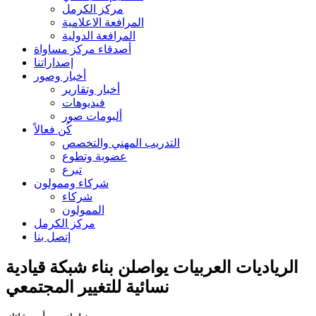
مركز الكرمل
المرافعة الاعلامية
المرافعة الدولية
أصدقاء مركز مساواة
إصداراتنا
أخبار وصور
أخبار وتقارير
فيديوهات
ألبومات صور
كُن فعالاً
التدريب المهني والتخصص
عضوية وتطوع
تبرع
شركاء وممولون
شركاء
الممولون
مركز الكرمل
إتصل بنا
الرياديات العربيات يواصلن بناء شبكة قيادية
نسائية للتغيير المجتمعي