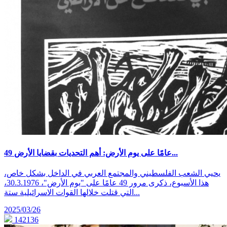
49 عامًا على يوم الأرض: أهم التحديات بقضايا الأرض...
يحيي الشعب الفلسطيني والمجتمع العربي في الداخل بشكل خاص،
هذا الأسبوع، ذكرى مرور 49 عامًا على "يوم الأرض"، 30.3.1976،
التي قتلت خلالها القوات الاسرائيلية ستة...
2025/03/26
142136