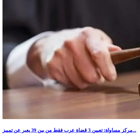
مركز مساواة: تعيين 3 قضاة عرب فقط من بين 39 يعبر عن تمييز...