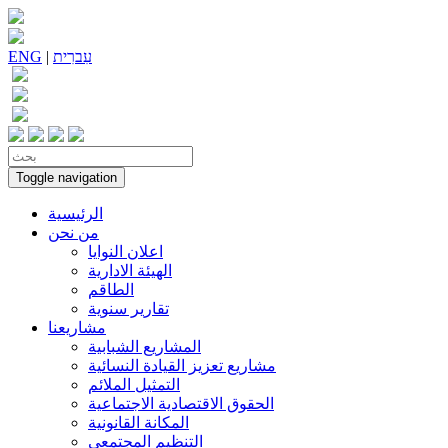
עִברִית
|
ENG
Toggle navigation
الرئيسية
من نحن
اعلان النوايا
الهيئة الادارية
الطاقم
تقارير سنوية
مشاريعنا
المشاريع الشبابية
مشاريع تعزيز القيادة النسائية
التمثيل الملائم
الحقوق الاقتصادية الاجتماعية
المكانة القانونية
التنظيم المجتمعي