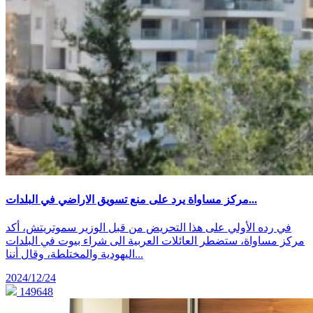
مركز مساواة يرد على منع تسويق الاراضي في البلدات...
في رده الأولي على هذا التحريض من قبل الوزير سموتريتش، أكد
مركز مساواة، ستضطر العائلات العربية الى شراء بيوت في البلدات
اليهودية والمختلطة، وقال أننا...
2024/12/24
149648