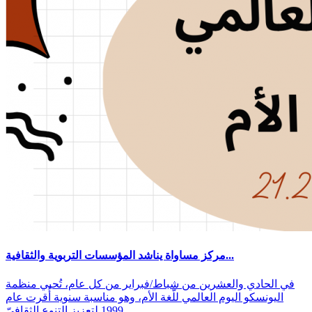
مركز مساواة يناشد المؤسسات التربوية والثقافية...
في الحادي والعشرين من شباط/فبراير من كل عام، تُحيي منظمة
اليونسكو اليوم العالمي للّغة الأم، وهو مناسبة سنوية أُقرت عام
1999 لتعزيز التنوع الثقافيّ...