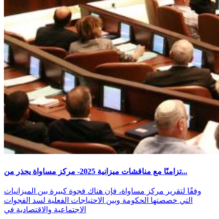
تزامنًا مع مناقشات ميزانية 2025- مركز مساواة يحذر من...
وفقًا لتقرير مركز مساواة، فإن هناك فجوة كبيرة بين الميزانيات
التي خصصتها الحكومة وبين الاحتياجات الفعلية لسد الفجوات
الاجتماعية والاقتصادية في