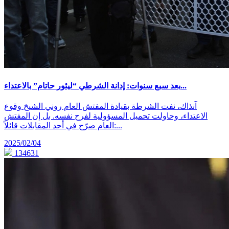
بعد سبع سنوات: إدانة الشرطي “ليئور حاتام” بالاعتداء...
آنذاك، نفت الشرطة بقيادة المفتش العام روني الشيخ وقوع
الاعتداء، وحاولت تحميل المسؤولية لفرح نفسه. بل إن المفتش
العام صرّح في أحد المقابلات قائلاً:...
2025/02/04
134631