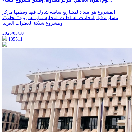
يوم المرأة العالمي| مركز مساواة: إطلاق مشروع النساء...
المشروع هو امتداد لمشاريع سابقة شارك فيها ونظمها مركز
مساواة قبل انتخابات السلطات المحلية مثل مشروع "محلي"،
ومشروع شبكة العضوات العربيا
2025/03/10
135511