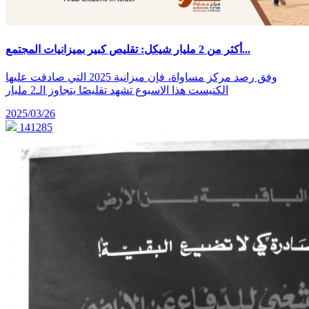
أكثر من 2 مليار شيكل: تقليص كبير بميزانيات المجتمع...
وفق رصد مركز مساواة، فإن ميزانية 2025 التي صادقت عليها
الكنيست هذا الاسبوع تشهد تقليصًا يتجاوز الـ2 مليار
2025/03/26
141285