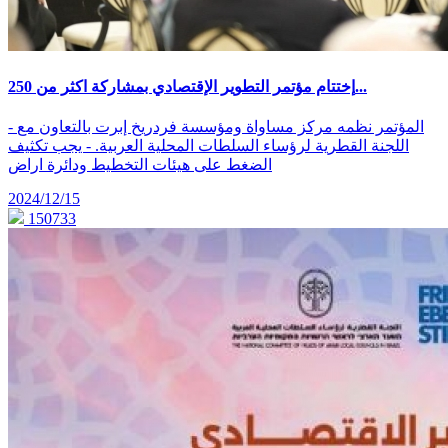
إختتام مؤتمر التطوير الإقتصادي بمشاركة اكثر من 250...
- المؤتمر نظمه مركز مساواة ومؤسسة فردريخ إبرت بالتعاون مع
اللجنة القطرية لرؤساء السلطات المحلية العربية. - يجب تكثيف
الضغط على هيئات التخطيط ودائرة اراض
2024/12/15
150733