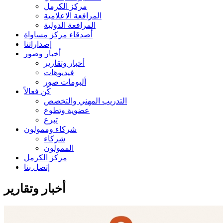
مركز الكرمل
المرافعة الاعلامية
المرافعة الدولية
أصدقاء مركز مساواة
إصداراتنا
أخبار وصور
أخبار وتقارير
فيديوهات
ألبومات صور
كُن فعالاً
التدريب المهني والتخصص
عضوية وتطوع
تبرع
شركاء وممولون
شركاء
الممولون
مركز الكرمل
إتصل بنا
أخبار وتقارير