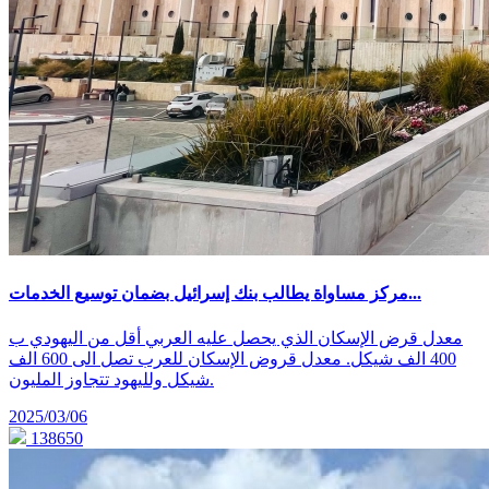
مركز مساواة يطالب بنك إسرائيل بضمان توسيع الخدمات...
معدل قرض الإسكان الذي يحصل عليه العربي أقل من اليهودي ب
400 الف شيكل. معدل قروض الإسكان للعرب تصل الى 600 الف
شيكل ولليهود تتجاوز المليون.
2025/03/06
138650