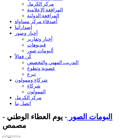
مركز الكرمل
المرافعة الاعلامية
المرافعة الدولية
أصدقاء مركز مساواة
إصداراتنا
أخبار وصور
أخبار وتقارير
فيديوهات
ألبومات صور
كُن فعالاً
التدريب المهني والتخصص
عضوية وتطوع
تبرع
شركاء وممولون
شركاء
الممولون
مركز الكرمل
إتصل بنا
البومات الصور
- يوم العطاء الوطني -
مصمص