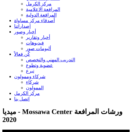
مركز الكرمل
المرافعة الاعلامية
المرافعة الدولية
أصدقاء مركز مساواة
إصداراتنا
أخبار وصور
أخبار وتقارير
فيديوهات
ألبومات صور
كُن فعالاً
التدريب المهني والتخصص
عضوية وتطوع
تبرع
شركاء وممولون
شركاء
الممولون
مركز الكرمل
إتصل بنا
ميديا - Mossawa Center ورشات المرافعة
2020