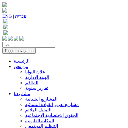
עִברִית
|
ENG
Toggle navigation
الرئيسية
من نحن
اعلان النوايا
الهيئة الادارية
الطاقم
تقارير سنوية
مشاريعنا
المشاريع الشبابية
مشاريع تعزيز القيادة النسائية
التمثيل الملائم
الحقوق الاقتصادية الاجتماعية
المكانة القانونية
التنظيم المجتمعي