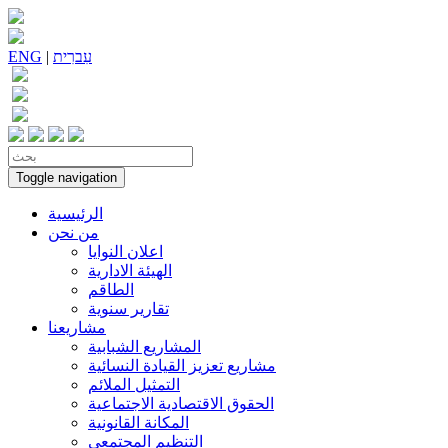
עִברִית
|
ENG
Toggle navigation
الرئيسية
من نحن
اعلان النوايا
الهيئة الادارية
الطاقم
تقارير سنوية
مشاريعنا
المشاريع الشبابية
مشاريع تعزيز القيادة النسائية
التمثيل الملائم
الحقوق الاقتصادية الاجتماعية
المكانة القانونية
التنظيم المجتمعي