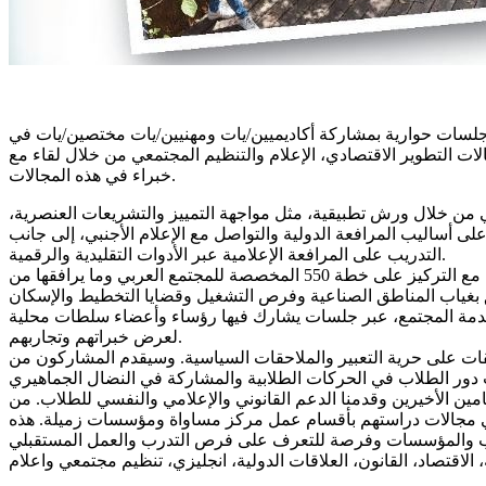
وجلسات حوارية بمشاركة أكاديميين/يات ومهنيين/يات مختصين/يات في
الات التطوير الاقتصادي، الإعلام والتنظيم المجتمعي من خلال لقاء مع
خبراء في هذه المجالات.
آليات المرافعة والعمل الحقوقي من خلال ورش تطبيقية، مثل مواجهة التمييز والتشريعات العنصرية،
لى أساليب المرافعة الدولية والتواصل مع الإعلام الأجنبي، إلى جانب
التدريب على المرافعة الإعلامية عبر الأدوات التقليدية والرقمية.
ويولي البرنامج اهتمامًا خاصًا بقضايا التنمية الاقتصادية من خلال ورش متخصصة تشرح كيفية بناء ميزانيات الدولة، وتحليل خططها الحكومية، مع التركيز على خطة 550 المخصصة للمجتمع العربي وما يرافقها من
ي خدمة المجتمع، عبر جلسات يشارك فيها رؤساء وأعضاء سلطات محلية
لعرض خبراتهم وتجاربهم.
ييقات على حرية التعبير والملاحقات السياسية. وسيقدم المشاركون من
ين الأخيرين وقدمنا الدعم القانوني والإعلامي والنفسي للطلاب. من
 في مجالات دراستهم بأقسام عمل مركز مساواة ومؤسسات زميلة. هذه