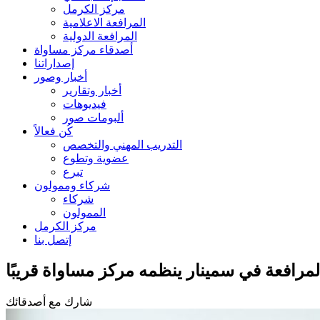
مركز الكرمل
المرافعة الاعلامية
المرافعة الدولية
أصدقاء مركز مساواة
إصداراتنا
أخبار وصور
أخبار وتقارير
فيديوهات
ألبومات صور
كُن فعالاً
التدريب المهني والتخصص
عضوية وتطوع
تبرع
شركاء وممولون
شركاء
الممولون
مركز الكرمل
إتصل بنا
رافعة في سمينار ينظمه مركز مساواة قريبًا
شارك مع أصدقائك