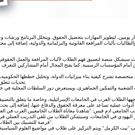
ار يومين، لتطوير المهارات بتحصيل الحقوق. ويتخلل البرنامج ورشات 
طالبات بأليات المرافعة القانونية والبرلمانية والدولية، إضافة إلى مج
السمينار يومي الاثنين والثلاثاء، 13 و14 تشرين الأول 2025، حيث سيشكل منصة لتعميق فهم الطلاب ل
قوق أمام المؤسسات الرسمية. كما يفتح المجال أمام المشاركين للتعرف ع
تحديات تتعلق بغياب المناطق الصناعية وفرص التشغيل وقضايا التخطيط والإسكان.
درات الشعبية والتمكين الجماهيري، ويستعرض دور السلطات المحلية ف
واجهها الطلاب العرب في الجامعات الإسرائيلية، وخاصة ما يتعلق بالتض
 الجامعي ادم قيس: "شاهدنا معاناة الطلاب الجامعيين العرب في العام
اضر اليهودي في الجامعات. وسيتمكن الطلاب من تلقي التدريب العملي
فرصة للتشبيك بين الطلاب والمؤسسات وفرصة للتعرف على فرص التدرب والعمل المستقبلي".