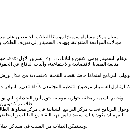
ينظم مركز مساواة سمينارًا موسعًا للطلاب الجامعيين على مد
مجالات المرافعة المتنوعة. ويهدف السمينار إلى تعريف الطلاب وال
ويقام 
متابعة القضايا الاقتصادية والاجتماعية، وآليات الدفاع عن الح
كما يتناول السمينار موضوع التنظيم المجتمعي كأداة لتعزيز المبا
ويُختتم السمينار بحلقة حوارية موسعة حول أبرز التحديات التي ي
طلاب وأكاديميين أدوات عملية تساعد على معرفة الحقوق والدفاع عنها، إضافة إلى بحث دور الطلاب في الحركات الطلابية والمشاركة في النضال الجماهيري.
وحول البرنامج تحدث مركز البرامج الشبابية في مركز مساواة، الطالب
المهم ان يكون هناك استعداد لمواجهة اللقاء مع الطالب والمح
وسيتمكن الطلاب من المبيت في مساكن طلاب "بيت الكرمل" ويتم التركيز على طلاب في مواضيع العلوم السياسية، الاقتصاد، القانون، العلاقات الدولية، انجليزي، تنظيم مجتمعي واعلام.