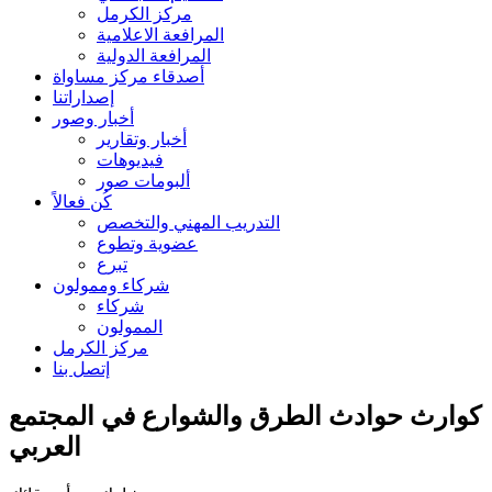
مركز الكرمل
المرافعة الاعلامية
المرافعة الدولية
أصدقاء مركز مساواة
إصداراتنا
أخبار وصور
أخبار وتقارير
فيديوهات
ألبومات صور
كُن فعالاً
التدريب المهني والتخصص
عضوية وتطوع
تبرع
شركاء وممولون
شركاء
الممولون
مركز الكرمل
إتصل بنا
كوارث حوادث الطرق والشوارع في المجتمع
العربي