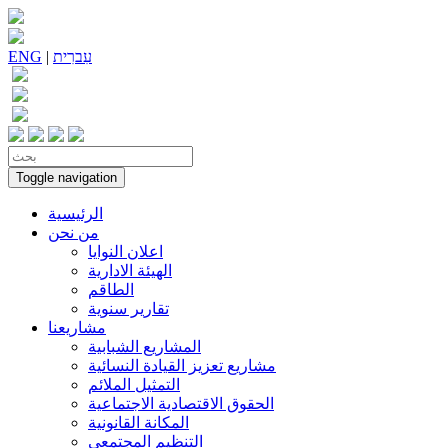
עִברִית
|
ENG
Toggle navigation
الرئيسية
من نحن
اعلان النوايا
الهيئة الادارية
الطاقم
تقارير سنوية
مشاريعنا
المشاريع الشبابية
مشاريع تعزيز القيادة النسائية
التمثيل الملائم
الحقوق الاقتصادية الاجتماعية
المكانة القانونية
التنظيم المجتمعي