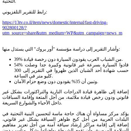
التحتية.
رابط للتقرير التلفزيوني:
https://13tv.co.il/item/news/domestic/internal/fast-driving-
902800128/?
utm_source=share&utm_medium=WP&utm_campaign=news_m
وأشار التقرير إلى دراسة مؤسسة "أور يروك" التي يستدل منها:
39% من الشباب العرب يقودون السيارة دون رخصة قيادة.
54% قادوا السيارة بسرعة غير قانونية وكبيرة جدا وصلت
حسب شهادة أحد الشبان الذين ظهروا في التقرير إلى 300
كليو متر في الساعة.
وتبين أن 35% يقودون دون وضع حزام الأمان.
إضافة إلى ظاهرة قيادة الدراجات النارية والتراكتورات بشكل غير
قانوني ودون رخص قيادة ملائمة، من أجل المتعة وإقامة السباقات
داخل الأحياء والشوارع السريعة.
يؤكد مركز مساواة أن هناك حاجة ماسة لتحسين البنية التحتية في
البلدات العربية من أجل كبح ظواهر السياقة بشكل غير قانوني،
إضافة إلى إقامة مراكز إرشاد سياقة آمنة من أجل تعزيز مفاهيم
السلامة المرورية، وأن تقوم الشرطة بواجباتها بشكل مناسب دون