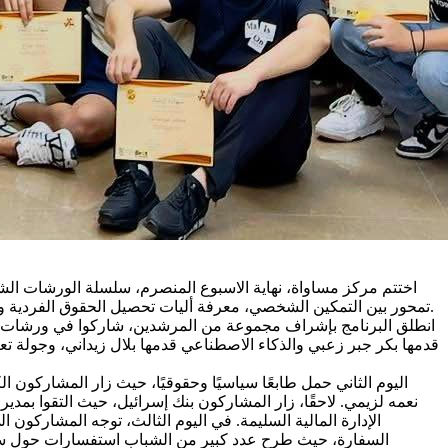
تمحور بين التمكين الشخصي، معرفة أليات تحصيل الحقوق الفردية والجماعية وتذويت أهمية العمل الجماعي والمشترك امتد لأربعة أيام، في مساكن طلاب جمعية التوجيه الدراسي في مدينة حيفا والقدس ويافا.
انطلق البرنامج بإشراف مجموعة من المرشدين، شاركوا في ورشات السن
قدمها بكر جبر زعبي والذكاء الاصطناعي قدمها بلال زيداني، وجولة تعر
اليوم الثاني حمل طابعًا سياسيًا وحقوقيًا، حيث زار المشاركون ا
نعمه لزيمي. لاحقًا، زار المشاركون بنك إسرائيل، حيث التقوا بمد
الإدارة المالية السليمة. في اليوم الثالث، توجه المشاركون
السفارة، حيث طرح عدد كبير من الشباب استفسارات حول سياس