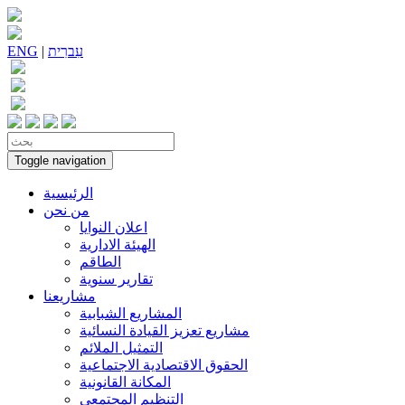
עִברִית
|
ENG
Toggle navigation
الرئيسية
من نحن
اعلان النوايا
الهيئة الادارية
الطاقم
تقارير سنوية
مشاريعنا
المشاريع الشبابية
مشاريع تعزيز القيادة النسائية
التمثيل الملائم
الحقوق الاقتصادية الاجتماعية
المكانة القانونية
التنظيم المجتمعي