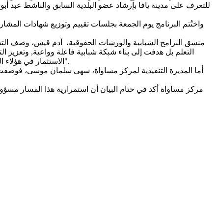
للتعرف على مدينة يافا بإرشاد عضو البلدية السابق والناشط عبد أبو
واختُتم البرنامج يوم الجمعة بجلسات تقييم وتوزيع شهادات المشا
منسق البرامج الشبابية والورشات الحقوقية، آدم قيس، وصف الت
التعلم بل هدفت إلى بناء شبكة شبابية فاعلة وواعية, وتعزيز 
الاستثمار في هؤلاء الشباب هو استثمار في حاضر مجتمعنا ومستقبله، ونعمل على تمكينهم ليكونوا شركاء حقيقيين في النضال من أجل تحصيل الحقوق والمساواة".
أما المديرة التنفيذية لمركز مساواة، سهى سلمان موسى، فوصفت الأيا
مركز مساواة أكد في ختام البيان أن استمرارية هذا المسار مسؤول