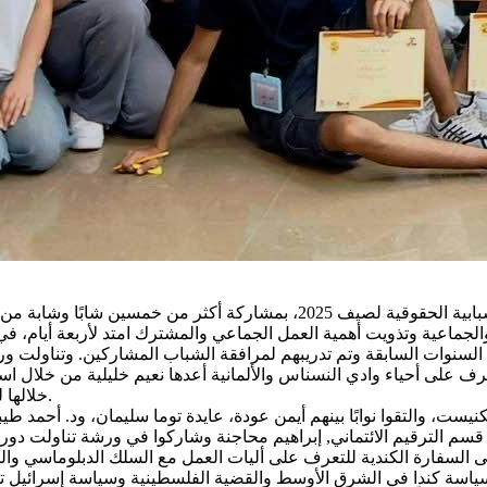
وات السابقة وتم تدريبهم لمرافقة الشباب المشاركين. وتناولت ورشات
ف على أحياء وادي النسناس والألمانية أعدها نعيم خليلية من خلال است
خلالها للمشاركين التعرف على معالم المدينة التاريخية والثقافية والاجتماعية.
لكنيست، والتقوا نوابًا بينهم أيمن عودة، عايدة توما سليمان، ود. أحم
ير قسم الترقيم الائتماني, إبراهيم محاجنة وشاركوا في ورشة تناولت د
 الى السفارة الكندية للتعرف على أليات العمل مع السلك الدبلوماسي وا
ة كندا في الشرق الأوسط والقضية الفلسطينية وسياسة إسرائيل تجاه 