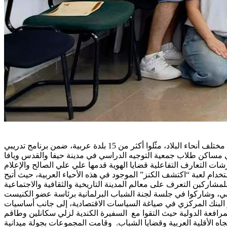
اختتم مركز مساواة، نهاية الاسبوع المنصرم، سلسلة الورشات الشبابية الحقوقية لصيف 2025، بمشاركة أكثر من خمسين شابًا وشابة من مختلف أنحاء البلاد، مثّلوا أكثر من 15 بلدة عربية، ضمن برنامج تدريبي
 التعارف التفاعلية قضايا الهوية قدمها علي علي الصالح والإعلام
خدام لعبة “اكتشف الكنز” الموجود في هذه الأحياء العربية، حيث أتيح
د طيبي، وشاركوا في جلسة لجنة الشباب البرلمانية برئاسة عضو الكنيست
ور البنك المركزي في صياغة السياسات الاقتصادية، إلى جانب أساسيات
لمرافعة الدولية حيث التقوا مع السفيرة الكندية لزلي سكانلين وطاقم
الأقلية العربية وقضايا الشباب. وقامت المجموعات بجولة ميدانية