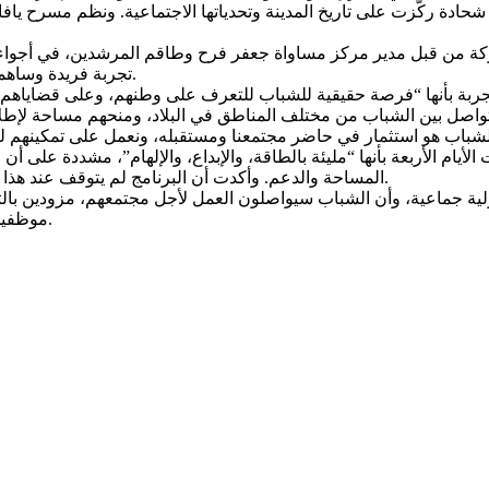
 شحادة ركّزت على تاريخ المدينة وتحدياتها الاجتماعية. ونظم مسرح ياف
ركة من قبل مدير مركز مساواة جعفر فرح وطاقم المرشدين، في أجواء أك
تجربة فريدة وساهمت في توسيع آفاقهم وتعزيز وعيهم بحقوق الإنسان والعمل المجتمعي.
جربة بأنها “فرصة حقيقية للشباب للتعرف على وطنهم، وعلى قضاياهم
التواصل بين الشباب من مختلف المناطق في البلاد، ومنحهم مساحة لإطل
م الأربعة بأنها “مليئة بالطاقة، والإبداع، والإلهام”، مشددة على أن ا
المساحة والدعم. وأكدت أن البرنامج لم يتوقف عند هذا الحد، بل بدأ المشاركون فعليًا بالتخطيط لمشاريع مجتمعية في بلداتهم.
ية جماعية، وأن الشباب سيواصلون العمل لأجل مجتمعهم، مزودين بالتجر
موظفين ومن ناشطين ومتطوعين الذين لم يكن البرنامج لينجح دون جهودهم.