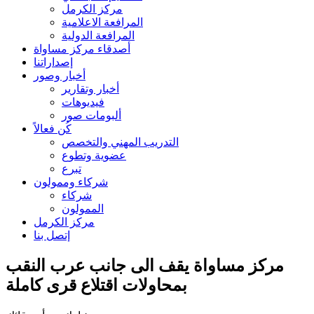
مركز الكرمل
المرافعة الاعلامية
المرافعة الدولية
أصدقاء مركز مساواة
إصداراتنا
أخبار وصور
أخبار وتقارير
فيديوهات
ألبومات صور
كُن فعالاً
التدريب المهني والتخصص
عضوية وتطوع
تبرع
شركاء وممولون
شركاء
الممولون
مركز الكرمل
إتصل بنا
مركز مساواة يقف الى جانب عرب النقب
بمحاولات اقتلاع قرى كاملة