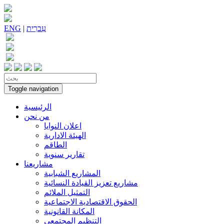
עִברִית
|
ENG
Toggle navigation
الرئيسية
من نحن
اعلان النوايا
الهيئة الادارية
الطاقم
تقارير سنوية
مشاريعنا
المشاريع الشبابية
مشاريع تعزيز القيادة النسائية
التمثيل الملائم
الحقوق الاقتصادية الاجتماعية
المكانة القانونية
التنظيم المجتمعي