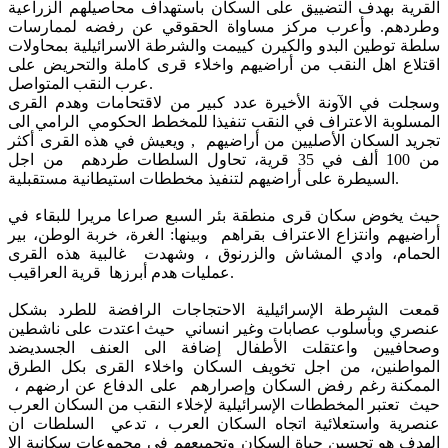
القرية بهدف التضييق على السكان باستهداف محاصيلهم الزراعية
وطردهم. وأعرب مركز مساواة الحقوقي عن رفضه لممارسات
سلطة توطين البدو والكيرن كييمت والشرطة الاسرائيلية بمحاولات
اقتلاع اهل النقب من أراضيهم واخلاء قرى كاملة والتحريض على
عرب النقب المتواصل.
وسجلت في الآونة الأخيرة عدد كبير من لاقتحامات وهدم القرى
المسلوبة الاعتراف في النقب تنفيذا للمخطط الحكومي الرامي الى
تجريد السكان الأصليين من أراضيهم , ويعيش في هذه القرى أكثر
من 100 ألف في 35 قرية، تحاول السلطات طردهم من اجل
السيطرة على أراضيهم لتنفيذ مخططات استيطانية مستقبلية.
حيث يخوض سكان قرى منطقة بئر السبع صراعا مريرا للبقاء في
أراضيهم وانتزاع الاعتراف بقراهم وبينها: الغرة، خربة الوطن، بير
الحمام، وادي المشاش والزرنوق ، وشهدت غالبية هذه القرى
عمليات هدم أبرزها قرية العراقيب.
قمعت الشرطة الإسرائيلية الاحتجاجات الرافضة للطرد بشكل
عنصري وبأسلوب عصابات وغير انساني حيث اعتدت على ناشطين
وصحافيين واعتقلت الأطفال إضافة الى العنف الجسديضد
المواطنين، من اجل تخويف السكان واخلاء القرى بكل الطرق
الممكنة رغم رفض السكان وإصرارهم على الدفاع عن ارضهم ،
حيث تعتبر المخططات الإسرائيلية لإخلاء النقب من السكان العرب
عنصرية واستعلائية اتجاه السكان العرب ، تدعي السلطات ان
الهدف هو تحسين حياة السكان وتجميعهم في مجموعات سكانية الا