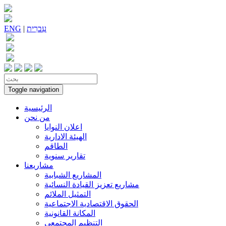
עִברִית
|
ENG
Toggle navigation
الرئيسية
من نحن
اعلان النوايا
الهيئة الادارية
الطاقم
تقارير سنوية
مشاريعنا
المشاريع الشبابية
مشاريع تعزيز القيادة النسائية
التمثيل الملائم
الحقوق الاقتصادية الاجتماعية
المكانة القانونية
التنظيم المجتمعي