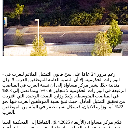
- رغم مرور 24 عامًا على سنّ قانون التمثيل الملائم للعرب في
الوزارات الحكومية، إلا أن النسبة العامة للموظفين العرب لا تزال
متدنية جدًا. يشير مركز مساواة إلى أن نسبة العرب في المناصب
الرفيعة في الوزارات الحكومية لا تتجاوز 0.56%، بينما تصل إلى 8.8%
في المناصب المتوسطة. ويُعدّ وزارة الصحة الوحيدة التي اقتربت
من تحقيق التمثيل العادل، حيث تبلغ نسبة الموظفين العرب فيها نحو
22%. أما وزارة الاديان، فتسجّل نسبة صفر في المئة من الموظفين
العرب.
قدّم مركز مساواة، (الأربعاء 9.4.2025)، التماسًا إلى المحكمة العليا
ضد مفوضية خدمات الدولة، بواسطة المحامين حسين مناع، أحمد