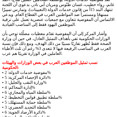
غانم، رِواء خطيب، غسان طنّوس ومريان أبي نادر، بدعوى أن اللجنة
تنتهك البند 15أ من قانون خدمات الدولة (التعيينات)، وتمارس تمييزًا
ممنهجًا ومستمراً ضد المواطنين العرب في القطاع العام. ويدعي
الالتماس أن المفوضية تتعاون مع جمعيات عنصرية تعمل على ترقية
الموظفين اليهود فقط إلى المناصب القيادية.
وأشار المركز إلى أن المفوضية تقدّم معطيات مضلّلة توحي بأن
الوزارات الحكومية تفي بأهداف التمثيل العادل، في حين أن وزارة
الصحة فقط تُظهر تقاربًا نسبيًا من ذلك الهدف، ومع ذلك فإن نسبة
العرب في المناصب الرفيعة فيها لا تتعدى 3% رغم أن ثلث الأطباء
العاملين في الوزارة تقريبًا هم عرب.
نسب تمثيل الموظفين العرب في بعض الوزارات والهيئات
الحكومية:
• مفوضية خدمات الدولة: 2%
• دائرة الإحصاء المركزية: 5%
• وزارة النقب والجليل: 3%
• إدارة المحاكم: 4%
• سلطة المياه والمجاري: 6%
• سلطة تطبيق قوانين التخطيط: 2%
• سلطة حماية المستهلك: 5%
• سلطة التجديد الحضري: 3%
• دائرة الأرصاد الجوية: 6%