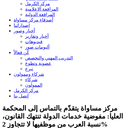
مركز الكرمل
المرافعة الاعلامية
المرافعة الدولية
أصدقاء مركز مساواة
إصداراتنا
أخبار وصور
أخبار وتقارير
فيديوهات
ألبومات صور
كُن فعالاً
التدريب المهني والتخصص
عضوية وتطوع
تبرع
شركاء وممولون
شركاء
الممولون
مركز الكرمل
إتصل بنا
مركز مساواة يتقدّم بالتماس إلى المحكمة
العليا: مفوضية خدمات الدولة تنتهك القانون،
نسبة العرب من موظفيها لا تتجاوز 2%