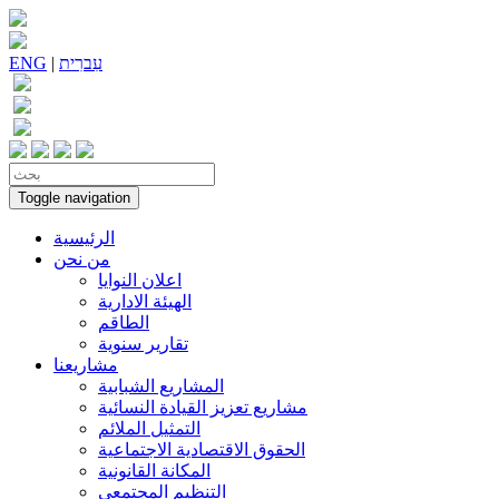
עִברִית
|
ENG
Toggle navigation
الرئيسية
من نحن
اعلان النوايا
الهيئة الادارية
الطاقم
تقارير سنوية
مشاريعنا
المشاريع الشبابية
مشاريع تعزيز القيادة النسائية
التمثيل الملائم
الحقوق الاقتصادية الاجتماعية
المكانة القانونية
التنظيم المجتمعي