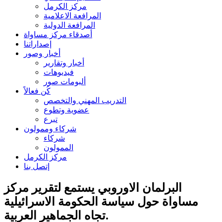
مركز الكرمل
المرافعة الاعلامية
المرافعة الدولية
أصدقاء مركز مساواة
إصداراتنا
أخبار وصور
أخبار وتقارير
فيديوهات
ألبومات صور
كُن فعالاً
التدريب المهني والتخصص
عضوية وتطوع
تبرع
شركاء وممولون
شركاء
الممولون
مركز الكرمل
إتصل بنا
البرلمان الاوروبي يستمع لتقرير مركز
مساواة حول سياسة الحكومة الاسرائيلية
تجاه الجماهير العربية.