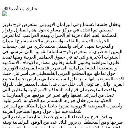
شارك مع أصدقائك
وخلال جلسة الاستماع في البرلمان الاوروبي استعرض فرح تقرير
تفصيلي تم اعداده في مركز مساواة حول هدم المنازل وقرار
المحكمة العليا اخلاء قرية ام الحيران وهدم العراقيب كما تعرض
للحريات الدينية والثقافية واستعرض ملاحقة مسرح الميدان
والمخرجة سهى عراف والممثل محمد بكري من قبل جمعيات
اليمين العنصري. واستعرض فرح سلسلة القوانين التي تم سنها في
السنوات الاخيرة والتي تم في حقوق الجماهير العربية ومنها تمديد
قانون المواطنة وقانون النكبة وقانون مصادرة الاوقاف الاسلامية.
واستمعت اللجنة البرلمانية الى تقرير قدمته المفوضية الاوروبية
حول تعاملها مع المجتمع العربي الفلسطيني في اسرائيل. حيث
اكدت المفوضية انها تتابع بقلق السياسات التي تمارس تجاه المجتمع
العربي والتي قد تؤدي الى خلل جدي في المبنى الديمقراطي للدولة
واكدت المفوضية ان قرارات المحاكم الاسرائيلية والتقارير التي
تصل من اسرائيل تقلقها وانها تعبر عن موقفها من الممارسات
الحكومية من خلال حوارها المستمر مع الحكومة الاسرائيلية.
وأصدرت المفوضية الاوروبية تقريرا خاصا حول العلاقة مع اسرائيل
شملت فيه مواد حول وضع الجماهير العربية.
وناقش فرح مع اعضاء البرلمان خطط لمتابعة المواضيع التي
طرحها ومن المخطط ان يزور البلاد عدد من الوفود البرلمانية وبينه
لجنة حقوق الانسان وسيقوم مركز مساواة بتنظيم زيارات ميدانية