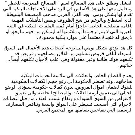
الفشل وتطلق على هذه المصالح اسم " المصالح المعرضة للخطر "
وتتعامل معها على هذا الأساس في الرد على الاحتياجات البنكية التي
تقدم لها بشكل يومي . يجد الفرد العربي صاحب المصلحة البسيطة
الذي استطاع وبالرغم من شح الظروف ونقص التأهيلات المهنية
باقامة مصلحته الخاصة عاجزاً أمام كمية الملفات البنكية في اللغة
العبرية التي لا يتم ترجمتها أو ملائمتها له ليتمكن من فهم ما يحق او
لا يحق له فتجدهُ معتمداً على موارد بنكية محدودة .
كل هذا يؤدي بشكل يومي الى توجه أصحاب هذه الأعمال الى السوق
السوداء لتلقي قروض تنشلهم من اغلاق مصالحهم , قروض قد
تكلفهم فوائد طائلة وغير معقولة وفي أغلب الأحيان تكلفهم أيضاَ ...
حياتهم .
يحتاج القطاع الخاص والعائلات الى ملائمة الخدمات البنكية
لحاجاتهم. وقد تضطر الحكومة الى رفع حجم الكفالات الحكومية
للبنوك لضمان اموال القروض. بدون كفالات حكومية سيؤدي الوضع
الحالي الى تعميق أزمة العائلات والمصالح الخاصة والى تعميق
الاقتراض من السوق السوداء وارتفاع بنسب العنف من قبل عصابات
الاجرام التي أصبحت تسيطر على اسواق واسعة وتنافس المصارف
الرسمية التي تتقاعس بتعاملها مع المجتمع العربي.