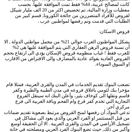
كانت لمصالح عربية، 44% فقط تمت الموافقة عليها. بحسب
معطيات وزارة المالية، تم تخصيص اكثر من 20 الف مليار شيكل
لقروض للأفراد المتضررين من جائحة الكورونا, قسم كبير من
الطلبات التي قدمت وتم رفضها لمواطنين عرب .
قروض الاسكان:
يشكل المواطنون العرب حوالي 21% من مجمل مواطني الدولة , الا
أن نسبة قروض الرهن العقاري التي يتم الموافقة عليها هي 2%
للعرب فقط ! غياب منظومة قروض الإسكان يؤدي الى ارتفاع بحجم
القروض العادية بفوائد عادية بالمصارف والى الاقتراض من الاقارب
او السوق السوداء.
تصعب البنوك تقديم الخدمات في المدن والقرى العربية، فمثلا قام
مؤخرا بنك لئومي باغلاق فروعه في مدن الطيبة والطيرة وكفر
قاسم ونقلها الى كوخاف يئير، وأعلن البنك انه سينقل الفروع
التجارية التي تخدم كفر قرع وام الفحم وباقة الغربية الى فرع
مركزي آخر.
تدعي البنوك أن رفضها لمنح القروض مرتبط بصعوبة تقديم ضمانات
من قبل المستثمر او الفرد العربي والذي يعود الى مشاكل في
تسجيل الأراضي في المدن والقرى العربية . الا أن الحقيقة أوسع
وأكبر من ذلك, حيث تضع البنوك الفرد العربي ومصلحته في خانة