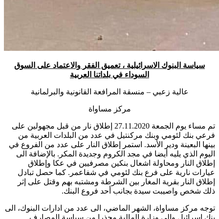
سياسة البنوك الاسرائيلية ، تعميق الفقر والاعتماد على السوق
السوداء في بلداتنا العربية
عالية زعبي – منسقة المرافعة القانونية والبرلمانية
مركز مساواة
تم مساء يوم الجمعة 27.11.2020 إطلاق نار من قبل مجهولين على
فرعي بنك لئومي وبنك مركنتيل في عدد من البلدات العربية من
بينها البعينة ودير الأسد. استمر إطلاق النار على عدد من الفروع في
اليوم الذي يليه أيضا في مجد الكروم وجديدة المكر. بالإضافة الى
إطلاق النار ومحاولة اشعال بنكين مصرفيين في عكا وإطلاق
عيارات نارية على فرع بنك لئومي في شفاعمر. كما حصل تبادل
إطلاق النار بقرية المغار بين الشرطة ومشتبه بهم وقتل على إثر
ذلك شخص واصيبت سيدة بجانب أحد فروع البنك.
توجه مركز مساواة، الشهر الماضي، الى عدد من ادارات البنوك، الى
بنك اسرائيل والى وزارة المالية محذرا من سياسة المصارف