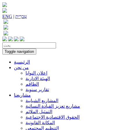
עִברִית
|
ENG
Toggle navigation
الرئيسية
من نحن
اعلان النوايا
الهيئة الادارية
الطاقم
تقارير سنوية
مشاريعنا
المشاريع الشبابية
مشاريع تعزيز القيادة النسائية
التمثيل الملائم
الحقوق الاقتصادية الاجتماعية
المكانة القانونية
التنظيم المجتمعي