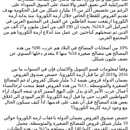
الاسرائيلية التي تعمق الفقر والاعتماد على السوق السوداء على
الرغم من تخصيص أكثر من 19 مليارد شيكل من قبل الحكومة بهدف
تقديم القروض للقطاع الخاص خلال أزمة الكورونا. منذ بداية أزمة
الكورونا ارتفعت نسبة العاطلين عن العمل في المجتمع العربي في
اسرائيل الى 24.9%. بحيث ان 190 ألف من أصل مليون و27 ألف من
الذين تم تسجيلهم كباحثين عن عمل منذ اندلاع ازمة الكورونا هم من
المجتمع العربي.
10% من أصحابات المصالح في البلاد هم عرب، 96% من هذه
المصالح هي مصالح صغيرة 54% منها لا يتعدى دخلها السنوي عن
نصف مليون شيكل.
وفقاً لمعلومات قسم التمويل والائتمان فإن في السنوات ما بين
2016 و2019 أي ما قبل أزمة الكورونا، خصص صندوق القروض
بضمان الدولة قروض بقيمة 5.2 مليار شيكل كقروض لدعم المصالح
الصغيرة والمتوسطة , 13% من هذه القروض فقط منحت لرجالنساء
أعمال عرب. الأمر الذي يدل على النهج المميز الذي تتبعه البنوك ازاء
المواطنين العرب حتى ما قبل أزمة الكورونا، الامر المودي الى اغلاق
بعض هذه المصالح قبل أن تقف على قدميها. اذاً كيف سيكون الحال
مع وجود ازمة كأزمة الكورونا؟
خصص صندوق القروض بضمان الدولة باعقاب ازمة الكورونا حوالي
19 مليار شيكل قروض للمصالح الصغيرة والمتوسطة، مجمل
المتقدمين للقروض كانوا 140 الف مصلحة و15% من هذه الطلبات