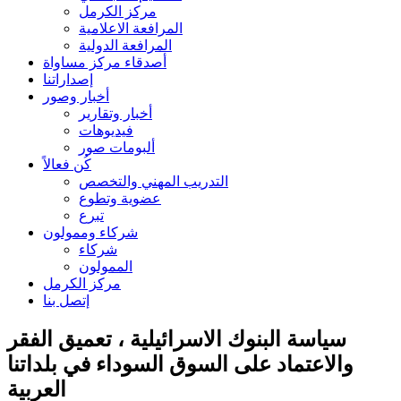
مركز الكرمل
المرافعة الاعلامية
المرافعة الدولية
أصدقاء مركز مساواة
إصداراتنا
أخبار وصور
أخبار وتقارير
فيديوهات
ألبومات صور
كُن فعالاً
التدريب المهني والتخصص
عضوية وتطوع
تبرع
شركاء وممولون
شركاء
الممولون
مركز الكرمل
إتصل بنا
سياسة البنوك الاسرائيلية ، تعميق الفقر
والاعتماد على السوق السوداء في بلداتنا
العربية