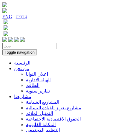
עִברִית
|
ENG
Toggle navigation
الرئيسية
من نحن
اعلان النوايا
الهيئة الادارية
الطاقم
تقارير سنوية
مشاريعنا
المشاريع الشبابية
مشاريع تعزيز القيادة النسائية
التمثيل الملائم
الحقوق الاقتصادية الاجتماعية
المكانة القانونية
التنظيم المجتمعي