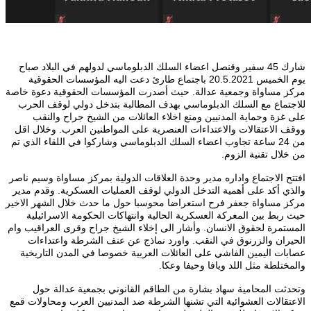
شارك 45 سفير وقنصل اعضاء السلك الدبلوماسي لدولهم في البلاد صباح
يوم الخميس 20.5.2021 باجتماع طارئ دعت اليه المؤسسات الحقوقية
مركز مساواة وجمعية عدالة. حيث أصدرت المؤسسات الحقوقية دعوة خاصة
للاجتماع مع السلك الدبلوماسي بهدف المطالبة بتدخل دولي لوقف الحرب
على غزة وحماية المدنيين ومنع اخلاء العائلات من الشيخ جراح والنقب
ووقف الاعتقالات والاعتداءات العنصرية على المواطنين العرب. وخلال اقل
من 24 ساعة تجاوب اعضاء السلك الدبلوماسي وشاركوا في اللقاء الذي تم
من خلال تقنية الزوم.
افتتح الاجتماع واداره مدير وحدة العلاقات الدولية بمركز مساواة وسيم ناصر
والذي أكد على أهمية التدخل الدولي لوقف العمليات العسكرية. وقدم مدير
مركز مساواة جعفر فرح استعراضا محوسبا حول ما حدث خلال الشهر الاخير
حيث ربط بين المعركة العسكرية الحالية وانتهاكات الحكومة الاسرائيلية
المستمرة لحقوق الانسان. وأشار الى إخلاء الشيخ جراح وقرى العراقيب وام
الحيران والزرنوق في النقب. واورد نماذج عن عنف الشرطة واعتداءات
عصابات اليمين الفاشي على العائلات العربية خصوصا في المدن التاريخية
والمختلطة مثل اللد ويافا وحيفا وعكا.
وتحدثت المحامية سهاد بشارة من الطاقم القانوني بجمعية عدالة حول
الاعتقالات العشوائية التي تشنها الشرطة ضد المدنيين العرب ومحاولات قمع