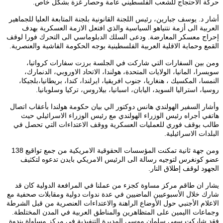
حركة الاحتجاج للشعب الفلسطيني عامة وحصار غزة بشكل خاص.
أشار د. يوسف جبارين، رئيس اللجنة القانونية بلجنة المتابعة العليا للجماهير
العربية الى أزمة نتنياهو السياسية والذي افتعل الازمة العسكرية بهدف
إحراج معسكر المعارضة. ودعى السلك الدبلوماسي الى التحرك فورا لوقف
القمع وحماية الاقلية العربية الفلسطينية بوجه الحكومة الفاشية والعنصرية.
ومن بين السفارات التي شاركت في الجلسة برزت سفارات كرواتيا،
سويسرا، المانيا، الولايات المتحدة، هولندا، الاتحاد الاوروبي، الدنمارك،
النمسا، المكسيك ، هنغاريا، جنوب افريقيا، ايرلندا، كندا، بريطانيا،بلجيكا،
روسيا، استراليا السويد، اليابان، اسبانيا، بيلاروس، تركيا وسلوبانيا.
وأشار السفير الهولندي هانس دوكتور الي بيان حكومة هولندا بأعقاب اتصال
هاتفي أجراه رئيس الوزراء الهولندي مع رئيس الوزراء الاسرائيلي حيث
طالب بوقف فوري للعمليات العسكرية ووقف الاعتداءات التي تحصل في
البلدات الاسرائيلية.
ومن جهة ثانية تمكنت المؤسسات الحقوقية الامريكية من جمع تواقيع 138
عضو كونغرس لتوجيه رسالة الى الرئيس الامريكي بايدن تدعوه لتكثيف
الجهود لوقف إطلاق النار.
يشار ان طاقم مركز مساوة كجزء من عملنا في المرافعة الدولية كان قد
شارك خلال الأسبوعيين الماضيين في عدة ندوات دولية ومقابلات صحفية مع
الاعلام الأجنبي حول الأوضاع الراهنة والاعتداءات العنصرية من قبل الشرطة
وجماعات االيمين على المتظاهرين والمناطق العربية في المدن المختلطة.
فقد شاركت سهى سلمان موسى المديرة التنفيذية في مركز مساواة بندوة