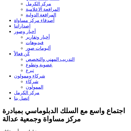
مركز الكرمل
المرافعة الاعلامية
المرافعة الدولية
أصدقاء مركز مساواة
إصداراتنا
أخبار وصور
أخبار وتقارير
فيديوهات
ألبومات صور
كُن فعالاً
التدريب المهني والتخصص
عضوية وتطوع
تبرع
شركاء وممولون
شركاء
الممولون
مركز الكرمل
إتصل بنا
اجتماع واسع مع السلك الدبلوماسي بمبادرة
مركز مساواة وجمعية عدالة