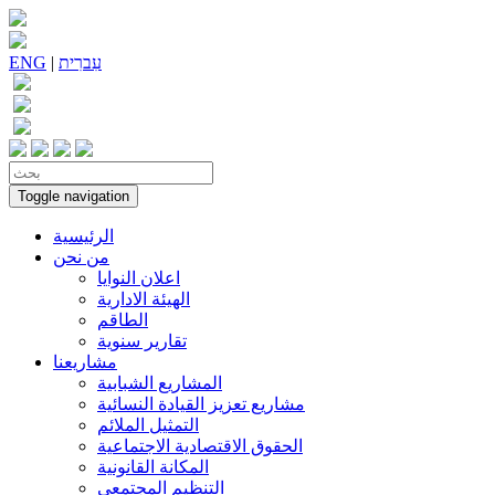
עִברִית
|
ENG
Toggle navigation
الرئيسية
من نحن
اعلان النوايا
الهيئة الادارية
الطاقم
تقارير سنوية
مشاريعنا
المشاريع الشبابية
مشاريع تعزيز القيادة النسائية
التمثيل الملائم
الحقوق الاقتصادية الاجتماعية
المكانة القانونية
التنظيم المجتمعي