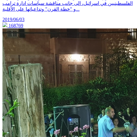
الفلسطينيين في اسرائيل، الى جانب مناقشة سياسات ادارة ترامب
و "خطة القرن" وتداعياتها على الأقلية...
2019/06/03
168769