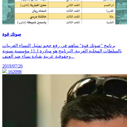
صوتك قوة
برنامج "صوتك قوة" ساهم في رفع حجم تمثيل النساء العربيات
بالسلطات المحلية العربية. البرنامج هو مبادرة ل11 مؤسسة نسوية
وحقوقية عربية بقيادة نساء ضد العنف...
2019/07/26
162098