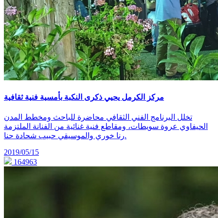
مركز الكرمل يحيي ذكرى النكبة بأمسية فنية ثقافية
تخلل البرنامج الفني الثقافي محاضرة للباحث ومخطط المدن
الحيفاوي عروة سويطات، ومقاطع فنية غنائية من الفنانة الملتزمة
رنا خوري والموسيقي حبيب شحادة حنا.
2019/05/15
164963