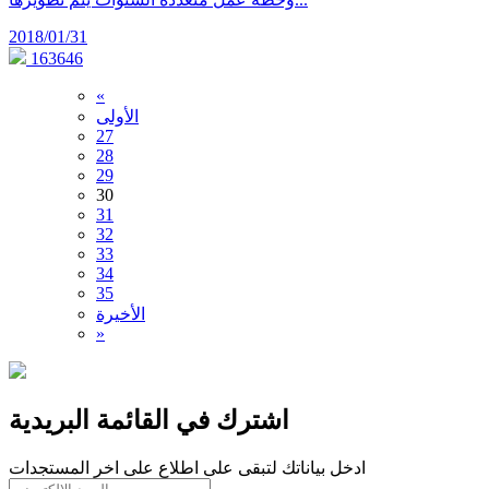
2018/01/31
163646
«
الأولى
27
28
29
30
31
32
33
34
35
الأخيرة
»
اشترك في القائمة البريدية
ادخل بياناتك لتبقى على اطلاع على اخر المستجدات