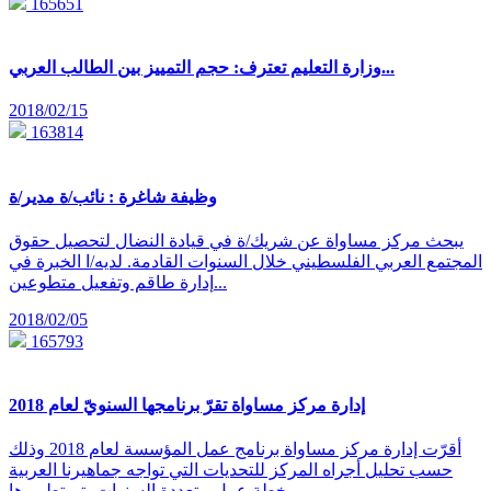
165651
وزارة التعليم تعترف: حجم التمييز بين الطالب العربي...
2018/02/15
163814
وظيفة شاغرة : نائب/ة مدير/ة
يبحث مركز مساواة عن شريك/ة في قيادة النضال لتحصيل حقوق
المجتمع العربي الفلسطيني خلال السنوات القادمة. لديه/ا الخبرة في
إدارة طاقم وتفعيل متطوعين...
2018/02/05
165793
إدارة مركز مساواة تقرّ برنامجها السنويّ لعام 2018
أقرّت إدارة مركز مساواة برنامج عمل المؤسسة لعام 2018 وذلك
حسب تحليل أجراه المركز للتحديات التي تواجه جماهيرنا العربية
وخطة عمل متعددة السنوات يتم تطويرها...