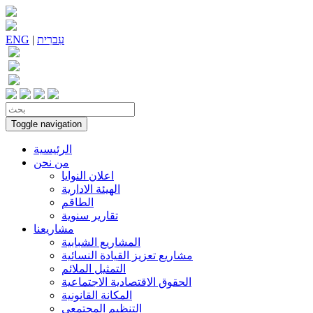
עִברִית
|
ENG
Toggle navigation
الرئيسية
من نحن
اعلان النوايا
الهيئة الادارية
الطاقم
تقارير سنوية
مشاريعنا
المشاريع الشبابية
مشاريع تعزيز القيادة النسائية
التمثيل الملائم
الحقوق الاقتصادية الاجتماعية
المكانة القانونية
التنظيم المجتمعي