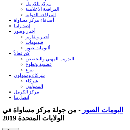
مركز الكرمل
المرافعة الاعلامية
المرافعة الدولية
أصدقاء مركز مساواة
إصداراتنا
أخبار وصور
أخبار وتقارير
فيديوهات
ألبومات صور
كُن فعالاً
التدريب المهني والتخصص
عضوية وتطوع
تبرع
شركاء وممولون
شركاء
الممولون
مركز الكرمل
إتصل بنا
البومات الصور
- من جولة مركز مساواة في
الولايات المتحدة 2019