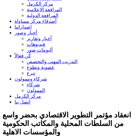
مركز الكرمل
المرافعة الاعلامية
المرافعة الدولية
أصدقاء مركز مساواة
إصداراتنا
أخبار وصور
أخبار وتقارير
فيديوهات
ألبومات صور
كُن فعالاً
التدريب المهني والتخصص
عضوية وتطوع
تبرع
شركاء وممولون
شركاء
الممولون
مركز الكرمل
إتصل بنا
انعقاد مؤتمر التطوير الاقتصادي بحضر واسع
من السلطات المحلية والمكاتب الحكومية
والمؤسسات الاهلية