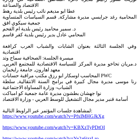
الاقتصاد والصناعة
عطا ابو مديغم نائب رئيس بلدية رهط
المحامية رغد جرايسي مديرة مشاركة, قسم السياسات المتساوية
جمعية سيكوي افق
د. سمير محاميد رئيس بلدية ام الفحم
المحامي عادل بدير رئيس بلدية كفر قاسم
وفي الجلسة الثالثة بعنوان الشابات والشباب العرب كرافعة
اقتصادية
ميسرة الجلسة: الصحافية سماح وتد
د.مريان تحاخو مديرة المركز للسياسة الاقتصادية للمجتمع العربي,
معهد اهارون, جامعة رايخمان
المحاسب اوسكار ابو رزق مكتب مراقبة حسابات PWC
رنا موسى مديرة مجال كبيرة في برامج السنة الانتقالية, سلطة
الشباب- وزارة المساواة الاجتماعية
نوا جهشان بطشون مديرة عامة جمعية كو امباكت
أسامة قنبر مدير مجال التشغيل للوسط العربي - وزارة الاقتصاد
لمشاهدة جلسات المؤتمر عبر الراوبط التالية:
https://www.youtube.com/watch?v=PfxIMHGJkXg
https://www.youtube.com/watch?v=KBXzTyPDtOI
https://www.youtube.com/watch?v=Ye2a6jzzLro