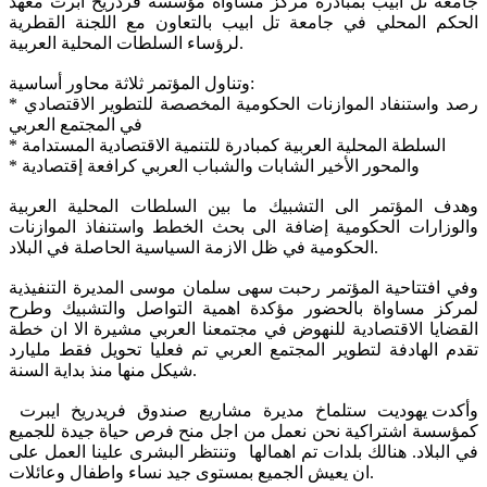
جامعة تل ابيب بمبادرة مركز مساواة مؤسسة فردريخ ابرت معهد
الحكم المحلي في جامعة تل ابيب بالتعاون مع اللجنة القطرية
لرؤساء السلطات المحلية العربية.
وتناول المؤتمر ثلاثة محاور أساسية:
* رصد واستنفاد الموازنات الحكومية المخصصة للتطوير الاقتصادي
في المجتمع العربي
* السلطة المحلية العربية كمبادرة للتنمية الاقتصادية المستدامة
* والمحور الأخير الشابات والشباب العربي كرافعة إقتصادية
وهدف المؤتمر الى التشبيك ما بين السلطات المحلية العربية
والوزارات الحكومية إضافة الى بحث الخطط واستنفاذ الموازنات
الحكومية في ظل الازمة السياسية الحاصلة في البلاد.
وفي افتتاحية المؤتمر رحبت سهى سلمان موسى المديرة التنفيذية
لمركز مساواة بالحضور مؤكدة اهمية التواصل والتشبيك وطرح
القضايا الاقتصادية للنهوض في مجتمعنا العربي مشيرة الا ان خطة
تقدم الهادفة لتطوير المجتمع العربي تم فعليا تحويل فقط مليارد
شيكل منها منذ بداية السنة.
وأكدت يهوديت ستلماخ مديرة مشاريع صندوق فريدريخ ايبرت
كمؤسسة اشتراكية نحن نعمل من اجل منح فرص حياة جيدة للجميع
في البلاد. هنالك بلدات تم اهمالها وتنتظر البشرى علينا العمل على
ان يعيش الجميع بمستوى جيد نساء واطفال وعائلات.