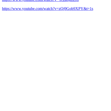
https://www.youtube.com/watch?v=zQj9Gob9XPY&t=1s