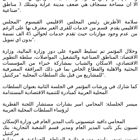
الا ان مساحة مسجاف هي ضعف مدينة عرابة وتمتلك 3 مناطق
صناعية".
سلامة الأطرش رئيس المجلس الاقليمي القيسوم "المجلس
الاقليمي يقدم قسم من خدمات للقرى الغير معترف بها على الرغم
من عدم وجود موازنات حيث تقدم خدمات لحوالي 45 الف نسمة
بدون اي تمويل".
وخلال المؤتمر تم تسليط الضوء على دور وزارة المالية، وزارة
الاقتصاد: المناطق الصناعية والتشغيل، المواصلات، سلطة التطوير
الاقتصادي، الاسكان والشباب بمشاركة خبراء من المؤسسات
البحثية والاهلية والقطاع الخاص بما في ذلك المرافقة المصرفية
للمشاريع من قبل بنك السلطات المحلية "مركنتيل".
كما شارك في ورشات المؤتمر في الجلسة الثانية بعنوان السلطات
المحلية العربية كمبادرة للتنمية الاقتصادية المستدامة
ميسر الجلسلة: المحامي امير بشارات مستشار اللجنة القطرية
لرؤساء السلطات المحلية العربية
المحامي دافيد عيتسيوني نائب المدير العام في وزارة الإسكان
تسيون بكر نائب المدير العام ومدير قسم الشعبة التجارية- بنك
مركنتيل
نوريت تسور رابينو مديرة دائرة المناطق الصناعية في وزارة