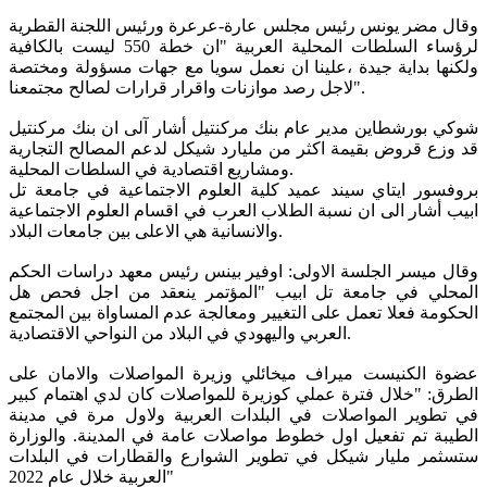
وقال مضر يونس رئيس مجلس عارة-عرعرة ورئيس اللجنة القطرية
لرؤساء السلطات المحلية العربية "ان خطة 550 ليست بالكافية
ولكنها بداية جيدة ،علينا ان نعمل سويا مع جهات مسؤولة ومختصة
لاجل رصد موازنات واقرار قرارات لصالح مجتمعنا".
شوكي بورشطاين مدير عام بنك مركنتيل أشار آلى ان بنك مركنتيل
قد وزع قروض بقيمة اكثر من مليارد شيكل لدعم المصالح التجارية
ومشاريع اقتصادية في السلطات المحلية.
بروفسور ايتاي سيند عميد كلية العلوم الاجتماعية في جامعة تل
ابيب أشار الى ان نسبة الطلاب العرب في اقسام العلوم الاجتماعية
والانسانية هي الاعلى بين جامعات البلاد.
وقال ميسر الجلسة الاولى: اوفير بينس رئيس معهد دراسات الحكم
المحلي في جامعة تل ابيب "المؤتمر ينعقد من اجل فحص هل
الحكومة فعلا تعمل على التغيير ومعالجة عدم المساواة بين المجتمع
العربي واليهودي في البلاد من النواحي الاقتصادية.
عضوة الكنيست ميراف ميخائلي وزيرة المواصلات والامان على
الطرق:
"خلال فترة عملي كوزيرة للمواصلات كان لدي اهتمام كبير
في تطوير المواصلات في البلدات العربية ولاول مرة في مدينة
الطيبة تم تفعيل اول خطوط مواصلات عامة في المدينة. والوزارة
ستسثمر مليار شيكل في تطوير الشوارع والقطارات في البلدات
العربية خلال عام 2022"