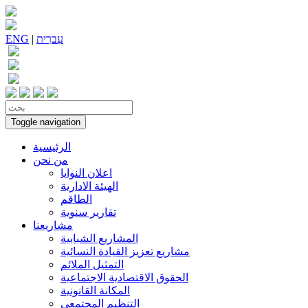
עִברִית
|
ENG
Toggle navigation
الرئيسية
من نحن
اعلان النوايا
الهيئة الادارية
الطاقم
تقارير سنوية
مشاريعنا
المشاريع الشبابية
مشاريع تعزيز القيادة النسائية
التمثيل الملائم
الحقوق الاقتصادية الاجتماعية
المكانة القانونية
التنظيم المجتمعي