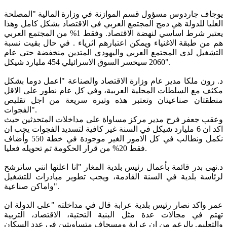
يوجاف جاردوس مسؤول قسم الموازنة في وزارة المالية "المصلحة
العليا للدولة هي دمج المجتمع العربي في الاقتصاد بشكل كامل وهذا
يعتبر شرط اساسي لنهضة الاقتصاد. وفقط 1% من المجتمع العربي
هم من طبقة الاغنياء ويمكن اعتبارهم اثرياء . في حال بقيت نسبة
التشغيل لدى المجتمع العربي واليهودي المتدين منخفضة حتى عام
2060 سيخسر السوق الاسرائيلي 454 مليارد شيكل".
د. رون ملكا مدير عام وزارة الاقتصاد والصناعة "اعمل دوما بشكل
مكثف مع السلطات المحلية العربية، وفي كل عام نطور على الاقل
منطقتان صناعيتان وتعتبر هذه وتيرة سريعة من اجل تقليص
الفجوات".
وعقب جعفر فرح مدير مركز مساواة على مداخلات المتحدثين حيث
اكد ان 6 مليارد شيكل في السنة غير كافية لتسديد الفجوات يجب ان
نكمل ونطالب في كل الامور الغير موجودة في خطة 550 وأضاف
فقط 20% من قرار الحكومة تم تحويله فعليا.
د.نهى بدر قائمة بأعمال رئيس بلدية المغار "انا اعلنها انني ساترشح
لرئاسة بلدية في السنة القادمة، ويجب تطوير مبادرات للتشغيل
واماكن صناعية".
عمر واكد نصار رئيس بلدية عرابة قال في مداخلته "على الدولة ان
تهتم في مجالات عدة مثل البنية التحتية، الاقتصاد، التربية
والتعليم.
بالرغم من ان عرابة ومسجاف متساويتين في عدد السكان