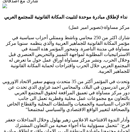
شارك مع أصدقائك
نداء لإطلاق مبادرة موحدة لتثبيت المكانة القانونية للمجتمع العربي
مركز مساواة-(تصوير امير عمل)
شارك اكثر من 250 محامي وناشط وممثلي أحزاب سياسية في
مؤتمر المكانة القانونية للجماهير العربية والذي ينظمه سنويا مركز
مساواة في مدينة الناصرة. وتمحور المؤتمر هذه السنة في
الاستراتيجيات المطلوبة لمواجهة التمييز والتحريض العنصري قبل
وخلال الحرب. ونشر مركز مساواة أوراق عمل حول ما تعرض له
المجتمع العربي خلال الحرب واقتراحات لحماية المكانة القانونية
للجماهير العربية.
وتحدث في المؤتمر أكثر من 35 متحدث وبينهم سفير الاتحاد الاوروبي
لارس اندرسون في البلاد، والمحامي احمد غزاوي الذي تحدث عن
دور مركز مساواة في تعميق المرافعة لحقوق المجتمع العربي
بالتعاون مع مجموعات عمل محلية وقطرية تعمل الى جانب
الاحزاب السياسية والجمعيات والسلطات المحلية والقطاع الخاص
والصحافة لتغيير الواقع الاقتصادي والسياسي لمجتمعنا"
وأدار الندوة الافتتاحية الاعلامي زهير يهلول وخلال المداخلات جعفر
فرح: "نتحمل مسؤولية بناء أجواء صحية من التعاون المشترك
لحماية مجتمعنا ولقيادة المنطقة الى بر الامان وإقترح إطلاق مبادرة