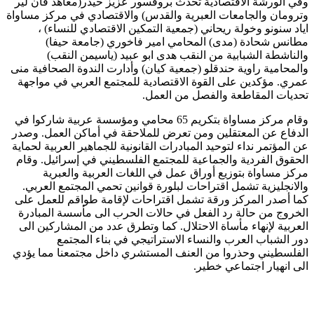
وفي الورشة الاقتصادية تحدث بروفسور عزيز حيدر(معاهد فان لير
وترومان والجامعات العبرية والقدس) والاقتصادي في مركز مساواة
اياد سنونو وخولة ريحاني (جمعية التمكين الاقتصادي للنساء) ،
مطانس شحادة (مدى) المحامي امير فاخوري (جامعة حيفا)
والناشطة الشبابية من النقب هدى ابو عبيد (ياسيمن النقب)
والمحامية راوية حندقلو (جمعية كيان) وأدارت الندوة الصحافية منى
عمري. مؤكدين على القوة الاقتصادية للمجتمع العربي في مواجهة
تحديات المقاطعة والفصل من العمل.
وقام مركز مساواة بتكريم 65 محامي ومؤسسة عربية شاركوا في
الدفاع عن المعتقلين ومن تعرض للملاحقة في أماكن العمل. وصدر
عن المؤتمر نداء لتوحيد المبادرات القانونية للجماهير العربية لحماية
الحقوق الفردية والجماعية للمجتمع الفلسطيني في إسرائيل. وقام
مركز مساواة بتوزيع أوراق عمل في اللغات العربية والعبرية
والانجليزية تشمل اقتراحات لبلورة قوانين تحمي المجتمع العربي.
كما أصدر المركز ورقة تشمل اقتراحات لإقامة طواقم للعمل على
الخروج من حالة رد الفعل في حالات الحرب الى مأسسة المبادرة
العربية لإنهاء مأساة الاحتلال. كما وتطرق عدد من المشاركين الى
دور الشباب العرب والنساء الاستراتيجي في بناء المجتمع
الفلسطيني وحذروا من العنف المستشري داخل مجتمعنا مما يؤدي
الى انهيار اجتماعي خطير.