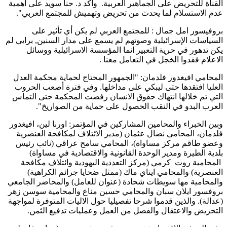
القناة للتحريض على الجماهير العربية. وأكد د. حنا سويد على أهمية
عدم الاستسلام لما يحدث من تحريض وتهميش للمجتمع العربي".
بروفيسور امل جمال : للمجتمع العربي لم يكن أي تأثير على
السياسات الإسرائيلية وصوتهم لم يسمع على مدار السنين, برايي لم
يكن تدهور في حرية التعبير انما المؤسسة الاسرائيلية ووسائل
الاعلام فقدوا الخجل في التعامل معنا .
المحامي افيغدور فلدمان: "الجمهور المحتاج لحماية محكمة العدل
العليا افتقدها حتى ليبكي على مداخلها. وفي فترة أصعب الحروب
التي تم خلالها انتهاك حقوق الانسان رفضت المحكمة حتى التماس
العرب البدو في النقب الحصول على حماية من الصواريخ".
وبين الخبراء والمحامين المشاركين في المؤتمر: اورنا لين، افيغدور
فلدمان، المحامي نضال عثمان (مدير الائتلاف لمكافحة العنصرية
وعضو طاقم مركز مساواة)، المحامي سامح عراقي (نائب رئيس
بلدية الطيرة ومدير الوحدة القانونية والاقتصادية في مساواة)
المحامية روت كرمي (مركز التعددية اليهودية وائتلاف مكافحة
العنصرية) والمحامي ايتاي ماك (ممثل ضحايا جرائم الكراهية)
والمحامية مها سويطات شحادة (عنوان للعامل) والمحاضر الجامعي
بروفسور ايلان سبان والمحامي حسين مناع والمحامية سوسن زهر
(عدالة). والذين قدموا شرحا تفصيليا حول الاليات المتوفرة لمواجهة
التحريض والاعتقال والفصل من العمل وعمليات تدفيع الثمن.