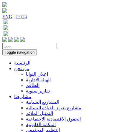
עִברִית
|
ENG
Toggle navigation
الرئيسية
من نحن
اعلان النوايا
الهيئة الادارية
الطاقم
تقارير سنوية
مشاريعنا
المشاريع الشبابية
مشاريع تعزيز القيادة النسائية
التمثيل الملائم
الحقوق الاقتصادية الاجتماعية
المكانة القانونية
التنظيم المجتمعي