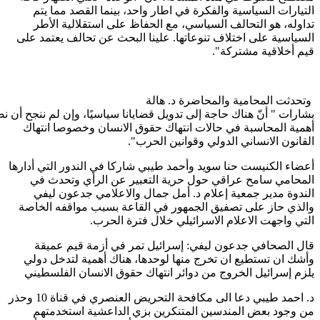
التيارات السياسية والفكرة في اطار واحد، بينما القصد مما يتم
تداوله، هو التحالف السياسي، مع الحفاظ على استقلالية الأطر
السياسية على اختلاف تنوعاتها. علينا البحث عن تحالف يعتمد على
قيم أخلاقية مشتركة".
وتحدثت المحامية والمحاضرة د. هالة
بشارات " أنّ هناك حاجة إلى تدويل قضايانا سياسيًا، وإن لم ننجح أن ن
أهمية المحاسبة في حالات انتهاك حقوق الانسان وخصوصا انتهاك
القانون الانساني الدولي وقوانين الحرب".
أعضاء الكنيست حنا سويد وأحمد طيبي شاركا في الندور التي أدارها
المحامي سامح عراقي حول حرية التعبير عن الرأي وتحدث في
الندوة مدير جمعية إعلام د. أمل جمال والاعلامي جدعون ليفي
والذي حاز على تصفيق الجمهور في القاعة بسبب مواقفه الخاصة
التي واجهت الاعلام الاسرائيلي خلال فترة الحرب.
قال الصحافي جدعون ليفي: إسرائيل تمر في أزمة قيم عميقة
وأشك ان تستطيع ان تخرج منها لوحدها، هناك أهمية لتدخل دولي
يلزم إسرائيل الخروج من دوائر انتهاك حقوق الانسان الفلسطيني
د. احمد طيبي دعا الى مكافحة التحريض العنصري في قناة 10 وحذر
من وجود بعض المندسين المتنكرين بزي الداعشية استخدمتهم