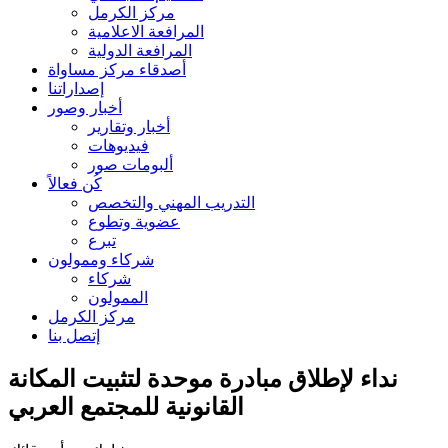
مركز الكرمل
المرافعة الاعلامية
المرافعة الدولية
أصدقاء مركز مساواة
إصداراتنا
أخبار وصور
أخبار وتقارير
فيديوهات
ألبومات صور
كُن فعالاً
التدريب المهني والتخصص
عضوية وتطوع
تبرع
شركاء وممولون
شركاء
الممولون
مركز الكرمل
إتصل بنا
نداء لإطلاق مبادرة موحدة لتثبيت المكانة
القانونية للمجتمع العربي