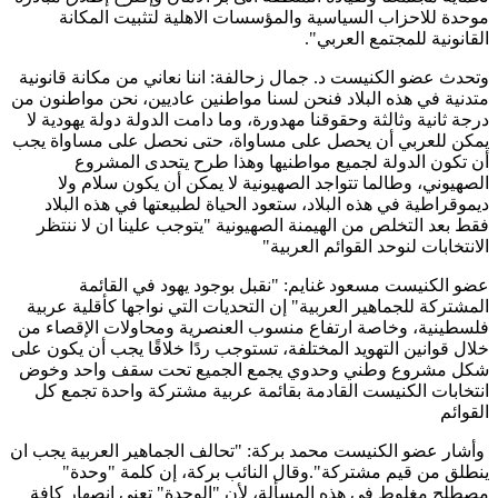
موحدة للاحزاب السياسية والمؤسسات الاهلية لتثبيت المكانة
القانونية للمجتمع العربي".
وتحدث عضو الكنيست د. جمال زحالفة: اننا نعاني من مكانة قانونية
متدنية في هذه البلاد فنحن لسنا مواطنين عاديين، نحن مواطنون من
درجة ثانية وثالثة وحقوقنا مهدورة، وما دامت الدولة دولة يهودية لا
يمكن للعربي أن يحصل على مساواة، حتى نحصل على مساواة يجب
أن تكون الدولة لجميع مواطنيها وهذا طرح يتحدى المشروع
الصهيوني، وطالما تتواجد الصهيونية لا يمكن أن يكون سلام ولا
ديموقراطية في هذه البلاد، ستعود الحياة لطبيعتها في هذه البلاد
فقط بعد التخلص من الهيمنة الصهيونية "يتوجب علينا ان لا ننتظر
الانتخابات لنوحد القوائم العربية"
عضو الكنيست مسعود غنايم: "نقبل بوجود يهود في القائمة
المشتركة للجماهير العربية" إن التحديات التي نواجها كأقلية عربية
فلسطينية، وخاصة ارتفاع منسوب العنصرية ومحاولات الإقصاء من
خلال قوانين التهويد المختلفة، تستوجب ردًا خلاقًا يجب أن يكون على
شكل مشروع وطني وحدوي يجمع الجميع تحت سقف واحد وخوض
انتخابات الكنيست القادمة بقائمة عربية مشتركة واحدة تجمع كل
القوائم
وأشار عضو الكنيست محمد بركة: "تحالف الجماهير العربية يجب ان
ينطلق من قيم مشتركة".وقال النائب بركة، إن كلمة "وحدة"
مصطلح مغلوط في هذه المسألة، لأن "الوحدة" تعني انصهار كافة